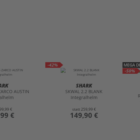
-42%
MEGA D
-50%
ARK
SHARK
ZARCO AUSTIN
SKWAL 2.2 BLANK
ralhelm
Integralhelm
99,99 €
statt
259,99 €
,99 €
preis
149,90 €