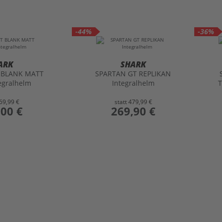
-44%
-36%
ARK
SHARK
 BLANK MATT
SPARTAN GT REPLIKAN
tegralhelm
Integralhelm
T
69,99 €
statt
479,99 €
,00 €
preis
269,90 €