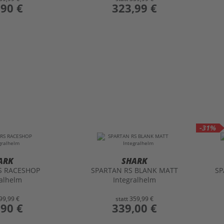
,90 €
preis
323,99 €
-31%
ARK
SHARK
S RACESHOP
SPARTAN RS BLANK MATT
SP
ralhelm
Integralhelm
99,99 €
statt
359,99 €
,90 €
preis
339,00 €