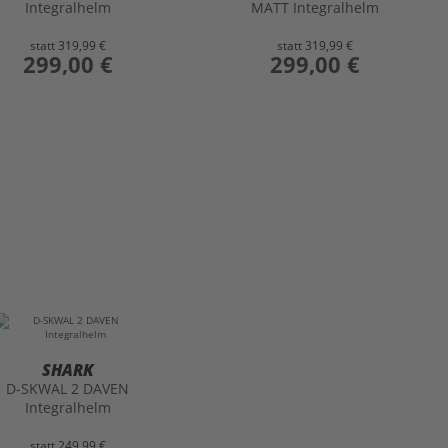
Integralhelm
MATT Integralhelm
statt
319,99 €
statt
319,99 €
preis
299,00 €
preis
299,00 €
SHARK
D-SKWAL 2 DAVEN
Integralhelm
statt
249,99 €