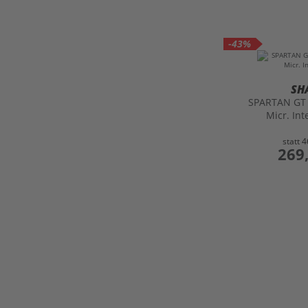
-43%
SH
SPARTAN GT
Micr. In
statt
4
preis
269