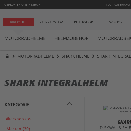
−10
GEPRÜFTER ONLINESHOP
100 TAGE RÜCKG
BIKERSHOP
FAHRRADSHOP
REITERSHOP
SKISHOP
MOTORRADHELME
HELMZUBEHÖR
MOTORRADBEK
MOTORRADHELME
SHARK HELME
SHARK INTEGRA
home
SHARK INTEGRALHELM
KATEGORIE
Bikershop
(39)
SHAR
D-SKWAL 3 SHI
Marken
(39)