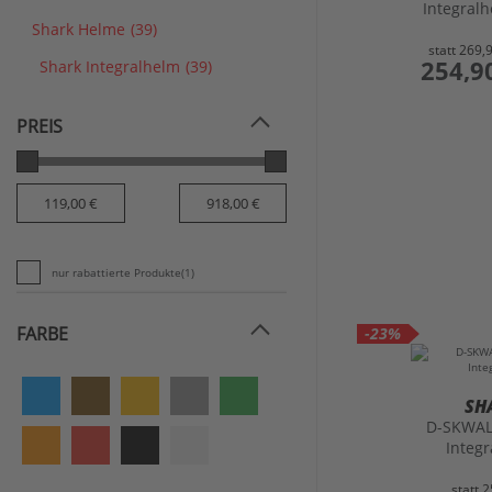
Integral
Shark Helme
(39)
statt
269,
preis
254,9
Shark Integralhelm
(39)
PREIS
nur rabattierte Produkte
(1)
FARBE
-23%
SH
D-SKWAL
Integ
statt
2