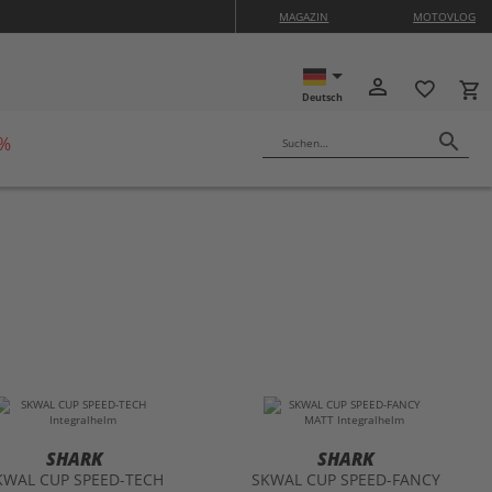
MAGAZIN
MOTOVLOG
ISON10
person_outline
favorite_border
local_grocery_store
Deutsch
search
 %
Suchen…
SHARK
SHARK
KWAL CUP SPEED-TECH
SKWAL CUP SPEED-FANCY