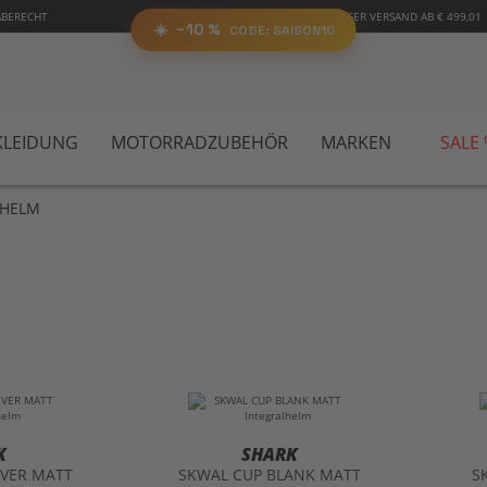
RABATT
%
ABERECHT
KOSTENLOSER VERSAND AB € 499,01
SA
AUF ALLES!
☀️
−10 %
CODE:
📋 Code kopieren
CODE: SAISON10
LEIDUNG
MOTORRADZUBEHÖR
MARKEN
SALE
LHELM
K
SHARK
EVER MATT
SKWAL CUP BLANK MATT
S