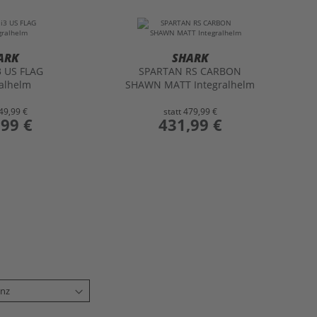
ARK
SHARK
3 US FLAG
SPARTAN RS CARBON
ralhelm
SHAWN MATT Integralhelm
49,99 €
statt
479,99 €
,99 €
preis
431,99 €