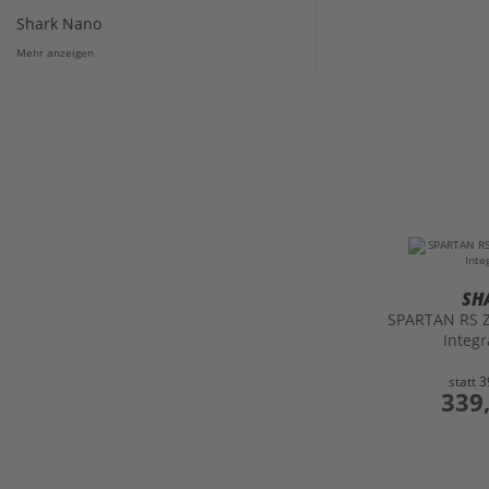
Shark Nano
Mehr anzeigen
SH
SPARTAN RS 
Integ
statt
3
preis
339