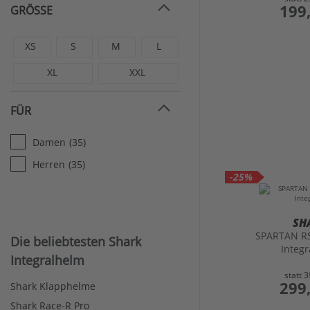
preis
199
GRÖSSE
XS
S
M
L
XL
XXL
FÜR
Damen
(35)
Herren
(35)
-25%
SH
SPARTAN R
Die beliebtesten Shark
Integ
Integralhelm
statt
3
preis
299
Shark Klapphelme
Shark Race-R Pro