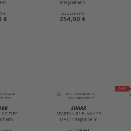
helm
Integralhelm
99 €
statt
269,99 €
0 €
preis
254,90 €
-28%
ARK
SHARK
 3 SIZLER
SPARTAN RS BLANK SP
ralhelm
MATT Integralhelm
59,99 €
statt
359,99 €