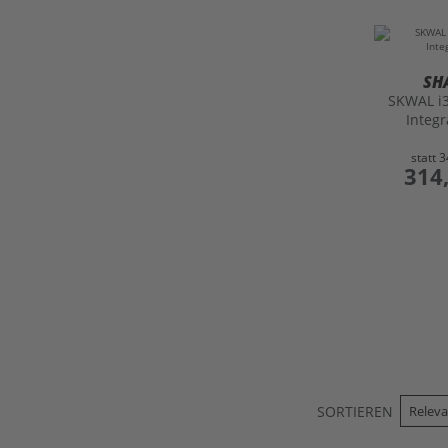
SH
SKWAL i
Integ
statt
3
preis
314
SORTIEREN