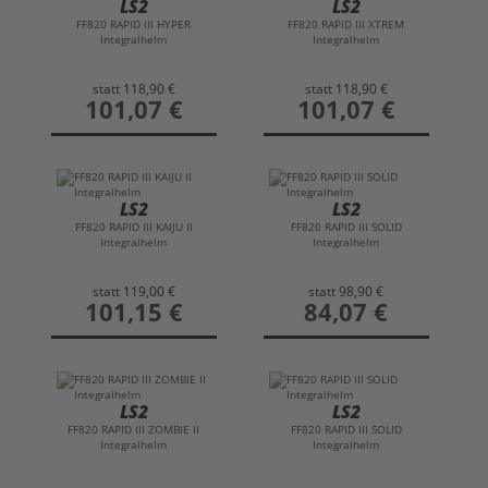
LS2
LS2
FF820 RAPID III HYPER
FF820 RAPID III XTREM
Integralhelm
Integralhelm
statt
118,90 €
statt
118,90 €
preis
101,07 €
preis
101,07 €
LS2
LS2
FF820 RAPID III KAIJU II
FF820 RAPID III SOLID
Integralhelm
Integralhelm
statt
119,00 €
statt
98,90 €
preis
101,15 €
preis
84,07 €
LS2
LS2
FF820 RAPID III ZOMBIE II
FF820 RAPID III SOLID
Integralhelm
Integralhelm