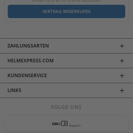
VERTRAG WIDERRUFEN
ZAHLUNGSARTEN
add
HELMEXPRESS.COM
add
KUNDENSERVICE
add
LINKS
add
FOLGE UNS
Motorradbekleidung
chrome_reader_mode
Motorradhosen
Magazin