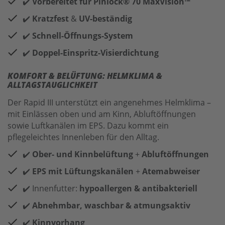
✔️
Vorbereitet für Pinlock® 70 MaxVision™
✔️
Kratzfest
&
UV-beständig
✔️
Schnell-Öffnungs-System
✔️
Doppel-Einspritz-Visierdichtung
KOMFORT & BELÜFTUNG: HELMKLIMA &
ALLTAGSTAUGLICHKEIT
Der Rapid III unterstützt ein angenehmes Helmklima –
mit Einlässen oben und am Kinn, Abluftöffnungen
sowie Luftkanälen im EPS. Dazu kommt ein
pflegeleichtes Innenleben für den Alltag.
✔️
Ober- und Kinnbelüftung
+
Abluftöffnungen
✔️
EPS mit Lüftungskanälen
+
Atemabweiser
✔️ Innenfutter:
hypoallergen & antibakteriell
✔️
Abnehmbar, waschbar & atmungsaktiv
✔️
Kinnvorhang