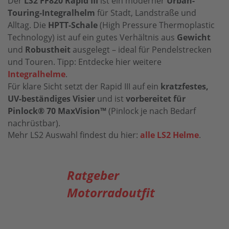
Der
LS2 FF820 Rapid III
ist ein moderner
Urban-
Touring-Integralhelm
für Stadt, Landstraße und
Alltag. Die
HPTT-Schale
(High Pressure Thermoplastic
Technology) ist auf ein gutes Verhältnis aus
Gewicht
und
Robustheit
ausgelegt – ideal für Pendelstrecken
und Touren. Tipp: Entdecke hier weitere
Integralhelme
.
Für klare Sicht setzt der Rapid III auf ein
kratzfestes,
UV-beständiges Visier
und ist
vorbereitet für
Pinlock® 70 MaxVision™
(Pinlock je nach Bedarf
nachrüstbar).
Mehr LS2 Auswahl findest du hier:
alle LS2 Helme
.
Ratgeber
Motorradoutfit