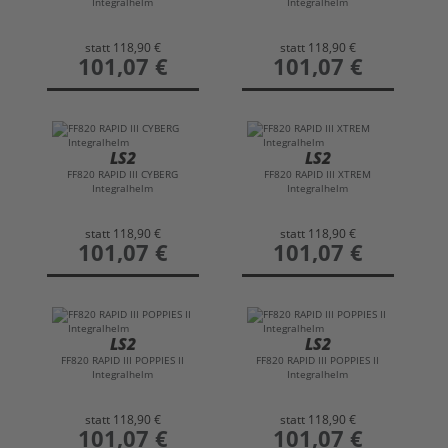
Integralhelm
Integralhelm
Belüftungssystem ist der Rapid III ideal für
Einsteiger, Pendler und sportlich orientierte
statt
118,90 €
statt
118,90 €
preis
101,07 €
preis
101,07 €
Fahrer, die einen zuverlässigen Helm für Alltag
und Tour suchen.“
LS2
LS2
FF820 RAPID III CYBERG
FF820 RAPID III XTREM
Integralhelm
Integralhelm
statt
118,90 €
statt
118,90 €
preis
101,07 €
preis
101,07 €
LS2
LS2
FF820 RAPID III POPPIES II
FF820 RAPID III POPPIES II
Integralhelm
Integralhelm
statt
118,90 €
statt
118,90 €
preis
101,07 €
preis
101,07 €