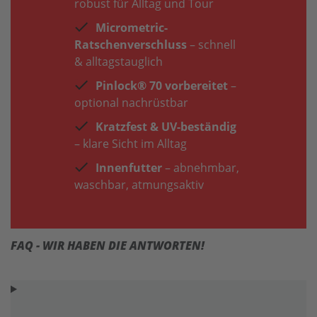
robust für Alltag und Tour
Micrometric-
Ratschenverschluss
– schnell
& alltagstauglich
Pinlock® 70 vorbereitet
–
optional nachrüstbar
Kratzfest & UV-beständig
– klare Sicht im Alltag
Innenfutter
– abnehmbar,
waschbar, atmungsaktiv
FAQ - WIR HABEN DIE ANTWORTEN!