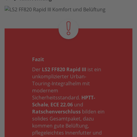
Fazit
Der
LS2 FF820 Rapid III
ist ein
unkomplizierter Urban-
Touring-Integralhelm mit
modernem
Sicherheitsstandard.
HPTT-
Schale
,
ECE 22.06
und
Ratschenverschluss
bilden ein
solides Gesamtpaket, dazu
kommen gute Belüftung,
pflegeleichtes Innenfutter und