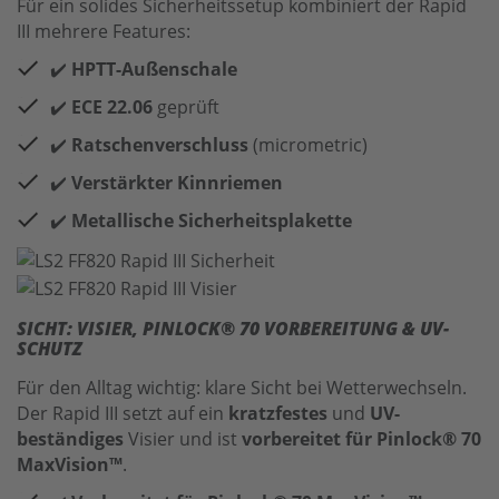
Für ein solides Sicherheitssetup kombiniert der Rapid
III mehrere Features:
✔️
HPTT-Außenschale
✔️
ECE 22.06
geprüft
✔️
Ratschenverschluss
(micrometric)
✔️
Verstärkter Kinnriemen
✔️
Metallische Sicherheitsplakette
SICHT: VISIER, PINLOCK® 70 VORBEREITUNG & UV-
SCHUTZ
Für den Alltag wichtig: klare Sicht bei Wetterwechseln.
Der Rapid III setzt auf ein
kratzfestes
und
UV-
beständiges
Visier und ist
vorbereitet für Pinlock® 70
MaxVision™
.