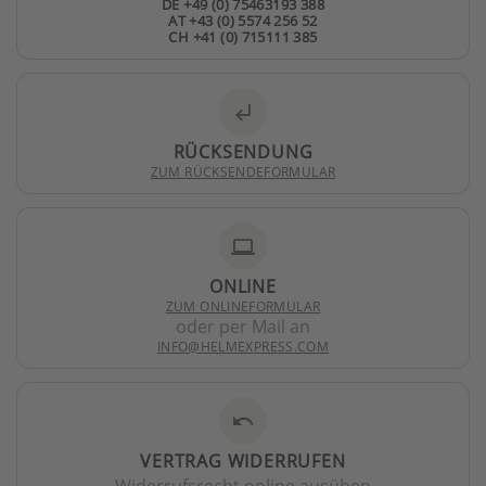
DE +49 (0) 75463193 388
AT +43 (0) 5574 256 52
CH +41 (0) 715111 385
subdirectory_arrow_left
RÜCKSENDUNG
ZUM RÜCKSENDEFORMULAR
laptop
ONLINE
ZUM ONLINEFORMULAR
oder per Mail an
INFO@HELMEXPRESS.COM
undo
VERTRAG WIDERRUFEN
Widerrufsrecht online ausüben