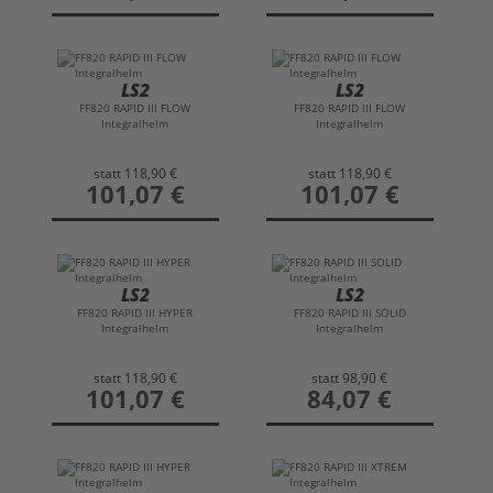
LS2
LS2
FF820 RAPID III FLOW
FF820 RAPID III FLOW
Integralhelm
Integralhelm
statt
118,90 €
statt
118,90 €
preis
101,07 €
preis
101,07 €
LS2
LS2
FF820 RAPID III HYPER
FF820 RAPID III SOLID
Integralhelm
Integralhelm
statt
118,90 €
statt
98,90 €
preis
101,07 €
preis
84,07 €