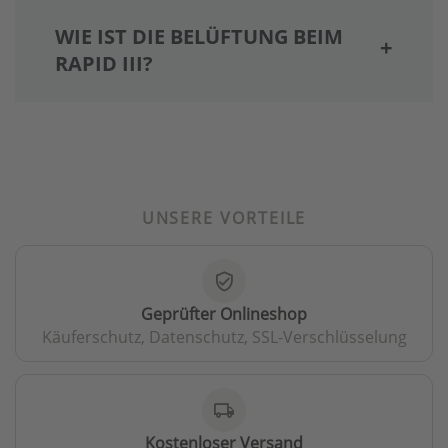
WIE IST DIE BELÜFTUNG BEIM
RAPID III?
UNSERE VORTEILE
verified_user
Geprüfter Onlineshop
Käuferschutz, Datenschutz, SSL-Verschlüsselung
local_shipping
Kostenloser Versand