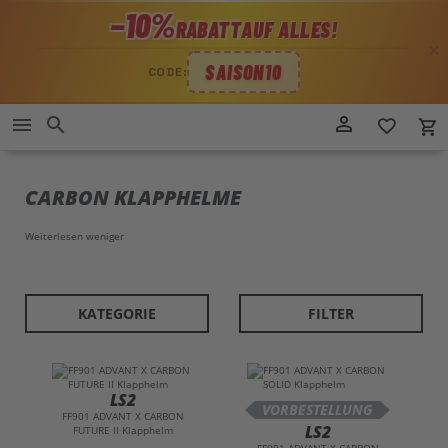
−10%
RABATT
AUF ALLES!
✕
SAISON10
CODE:
Direkt
person_outline
menu
search
favorite_border
local_grocery_store
zum
Inhalt
CARBON KLAPPHELME
Weiterlesen
weniger
KATEGORIE
FILTER
LS2
VORBESTELLUNG
FF901 ADVANT X CARBON
LS2
FUTURE II Klapphelm
FF901 ADVANT X CARBON