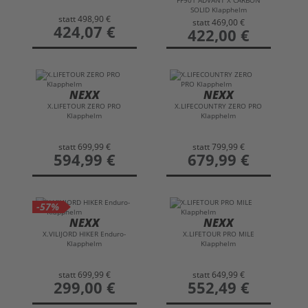
SOLID Klapphelm
statt
498,90 €
statt
469,00 €
preis
424,07 €
preis
422,00 €
NEXX
NEXX
X.LIFETOUR ZERO PRO
X.LIFECOUNTRY ZERO PRO
Klapphelm
Klapphelm
statt
699,99 €
statt
799,99 €
preis
594,99 €
preis
679,99 €
-57%
NEXX
NEXX
X.VILIJORD HIKER Enduro-
X.LIFETOUR PRO MILE
Klapphelm
Klapphelm
statt
699,99 €
statt
649,99 €
preis
299,00 €
preis
552,49 €