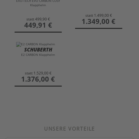
EXO-TECH EVO CARBON COSY
Klapphelm
statt
1.499,00 €
statt
499,90 €
preis
1.349,00 €
preis
449,91 €
SCHUBERTH
E2 CARBON Klapphelm
statt
1.529,00 €
preis
1.376,00 €
UNSERE VORTEILE