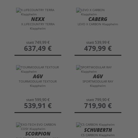
NEXX
CABERG
X.LIFECOUNTRY TERRA
LEVO X CARBON Klapphelm
Klapphelm
statt
749,99 €
statt
539,99 €
preis
637,49 €
preis
479,99 €
AGV
AGV
TOURMODULAR TEXTOUR
SPORTMODULAR RAY
Klapphelm
Klapphelm
statt
599,90 €
statt
799,90 €
preis
539,91 €
preis
719,90 €
SCHUBERTH
SCORPION
C5 CARBON Klapphelm