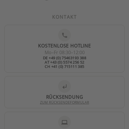
KONTAKT
phone
KOSTENLOSE HOTLINE
Mo–Fr 08:30–12:00
DE +49 (0) 75463193 388
AT +43 (0) 5574 256 52
CH +41 (0) 715111 385
subdirectory_arrow_left
RÜCKSENDUNG
ZUM RÜCKSENDEFORMULAR
laptop