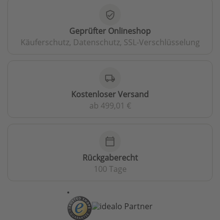
verified_user
Geprüfter Onlineshop
Käuferschutz, Datenschutz, SSL-Verschlüsselung
local_shipping
Kostenloser Versand
ab 499,01 €
calendar_today
Rückgaberecht
100 Tage