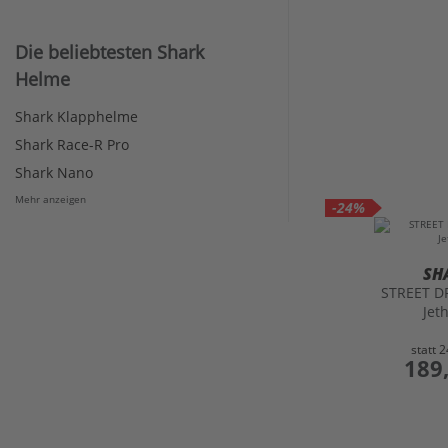
Die beliebtesten Shark
Helme
Shark Klapphelme
Shark Race-R Pro
Shark Nano
Mehr anzeigen
-24%
SH
STREET D
Jet
statt
2
preis
189