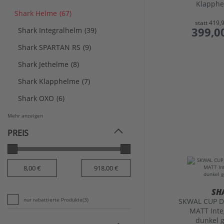
Klapph
Shark Helme
(67)
statt
419,
preis
399,0
Shark Integralhelm
(39)
Shark SPARTAN RS
(9)
Shark Jethelme
(8)
Shark Klapphelme
(7)
Shark OXO
(6)
Mehr anzeigen
PREIS
SH
nur rabattierte Produkte
(3)
SKWAL CUP 
MATT Inte
dunkel g