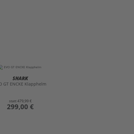
SHARK
O GT ENCKE Klapphelm
statt
479,99 €
preis
299,00 €