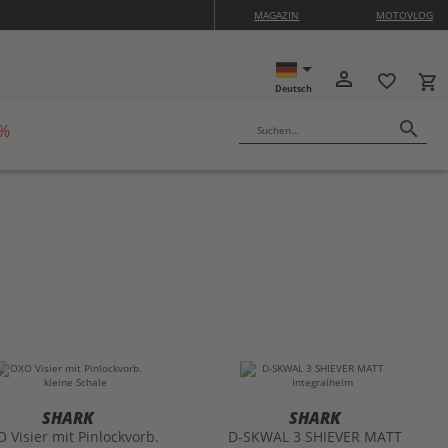
MAGAZIN
MOTOVLOG
ISON10
person_outline
favorite_border
local_grocery_store
Deutsch
search
 %
Suchen…
SHARK
SHARK
 Visier mit Pinlockvorb.
D-SKWAL 3 SHIEVER MATT