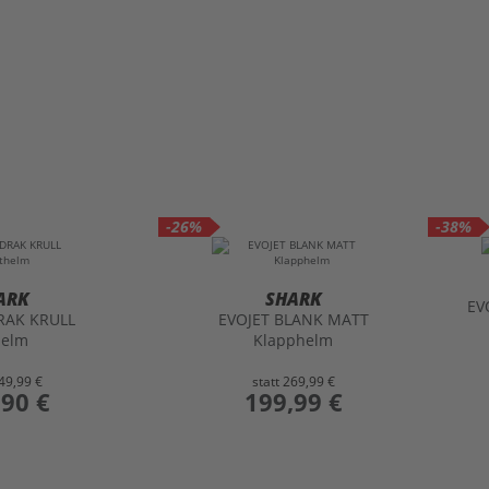
-26%
-38%
ARK
SHARK
EV
RAK KRULL
EVOJET BLANK MATT
helm
Klapphelm
49,99 €
statt
269,99 €
,90 €
preis
199,99 €