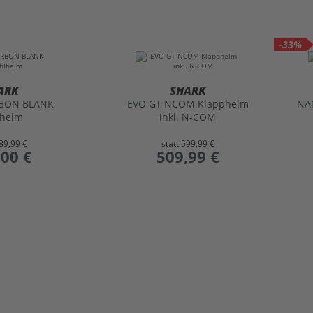
-33%
ARK
SHARK
RBON BLANK
EVO GT NCOM Klapphelm
NA
lhelm
inkl. N-COM
89,99 €
statt
599,99 €
,00 €
preis
509,99 €