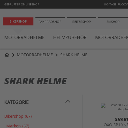
−10
GEPRÜFTER ONLINESHOP
100 TAGE RÜCKG
BIKERSHOP
FAHRRADSHOP
REITERSHOP
SKISHOP
MOTORRADHELME
HELMZUBEHÖR
MOTORRADBEK
MOTORRADHELME
SHARK HELME
home
SHARK HELME
KATEGORIE
Bikershop
(67)
SHAR
OXO SP LYN
Marken
(67)