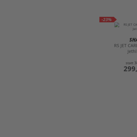
-23%
SH
RS JET CA
Jeth
statt
3
preis
299