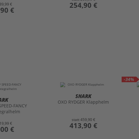
preis
254,90 €
89,99 €
,90 €
-34%
SHARK
ARK
OXO RYDGER Klapphelm
SPEED-FANCY
egralhelm
statt
459,90 €
19,99 €
preis
413,90 €
,00 €