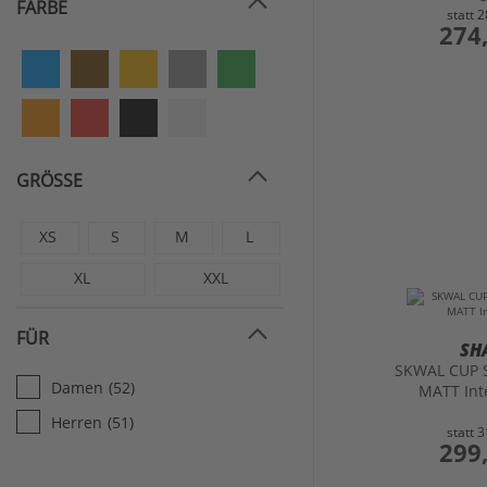
FARBE
statt
2
preis
274
GRÖSSE
XS
S
M
L
XL
XXL
FÜR
SH
SKWAL CUP 
Damen
(52)
MATT Int
Herren
(51)
statt
3
preis
299