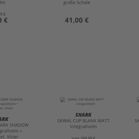
elm
große Schale
99 €
0 €
preis
41,00 €
SHARK
ARK
SKWAL CUP BLANK MATT
S
DARK SHADOW
Integralhelm
gralhelm +
et. Visier
statt
269,99 €