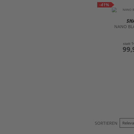
-41%
SH
NANO BL
statt
1
preis
99,
SORTIEREN