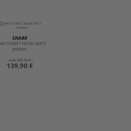
SHARK
NO STREET NEON MATT
Jethelm
statt
209,99 €
preis
139,90 €