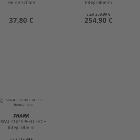
kleine Schale
Integralhelm
statt
269,99 €
preis
37,80 €
preis
254,90 €
SHARK
KWAL CUP SPEED-TECH
Integralhelm
statt
319,99 €