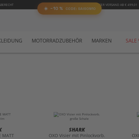
RABATT
%
ABERECHT
KOSTENLOSER VERSAND AB € 499,01
SA
AUF ALLES!
☀️
−10 %
CODE:
📋 Code kopieren
CODE: SAISON10
LEIDUNG
MOTORRADZUBEHÖR
MARKEN
SALE
K
SHARK
E MATT
OXO Visier mit Pinlockvorb.
OXO