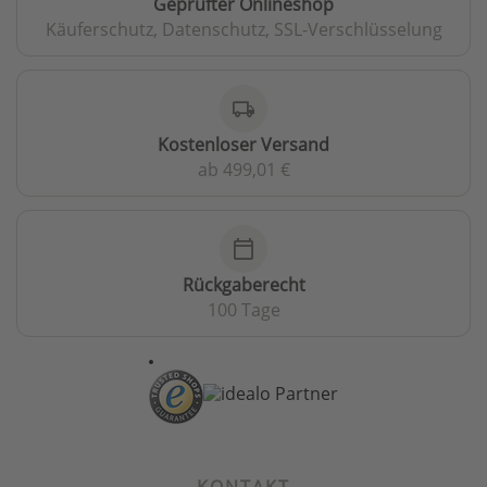
Geprüfter Onlineshop
Käuferschutz, Datenschutz, SSL-Verschlüsselung
local_shipping
Kostenloser Versand
ab 499,01 €
calendar_today
Rückgaberecht
100 Tage