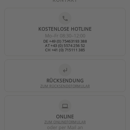
KONTAKT
phone
KOSTENLOSE HOTLINE
Mo–Fr 08:30–12:00
DE +49 (0) 75463193 388
AT +43 (0) 5574 256 52
CH +41 (0) 715111 385
subdirectory_arrow_left
RÜCKSENDUNG
ZUM RÜCKSENDEFORMULAR
laptop
ONLINE
ZUM ONLINEFORMULAR
oder per Mail an