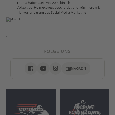
Thema haben. Seit Mai 2020 bin ich
Vollzeit bei Helmexpress beschäftigt und kümmere mich
hier vorrangig um das Social Media Marketing.
-
FOLGE UNS
chrome_reader_mode
MAGAZIN
PRODUKT
MOTOVLOG
VORSTELLUNG