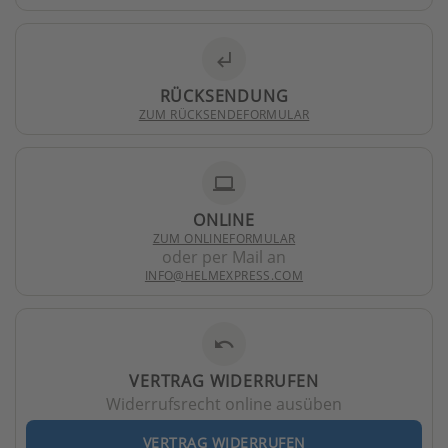
subdirectory_arrow_left
RÜCKSENDUNG
ZUM RÜCKSENDEFORMULAR
laptop
ONLINE
ZUM ONLINEFORMULAR
oder per Mail an
INFO@HELMEXPRESS.COM
undo
VERTRAG WIDERRUFEN
Widerrufsrecht online ausüben
VERTRAG WIDERRUFEN