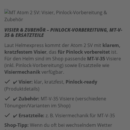
VISIER & ZUBEHÖR – PINLOCK-VORBEREITUNG, MT-V-
35 & ERSATZTEILE
Laut Helmexpress kommt der Atom 2 SV mit
klarem,
kratzfestem Visier
, das
für Pinlock vorbereitet
ist.
Für den Helm sind im Shop passende
MT-V-35
Visiere
(inkl. Pinlock-Vorbereitung) sowie Ersatzteile wie
Visiermechanik
verfügbar.
✔️
Visier:
klar, kratzfest,
Pinlock-ready
(Produktdetails)
✔️
Zubehör:
MT-V-35 Visiere (verschiedene
Tönungen/Varianten im Shop)
✔️
Ersatzteile:
z. B. Visiermechanik für MT-V-35
Shop-Tipp:
Wenn du oft bei wechselndem Wetter