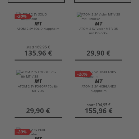
Pinlock-vorbereitetem Visier
und
Bluetooth-Vorbereitung
ist der Atom 2 SV ein
-20%
durchdachter Allround-Helm für Tour, Alltag
MT
MT
ATOM 2 SV SOLID Klapphelm
ATOM 2 SV Visier MT-V-35
und Pendeln. Komfort, Funktionalität und
mit Pinlockv.
modernes Design machen ihn zu einer starken
Wahl im Segment der
MT Klapphelme
.“
statt
169,95 €
preis
135,96 €
preis
29,90 €
-20%
MT
MT
ATOM 2 SV FOGOFF 70s für
ATOM 2 SV HIGHLANDS
MT-V-35
Klapphelm
statt
194,95 €
preis
29,90 €
preis
155,96 €
-20%
MT