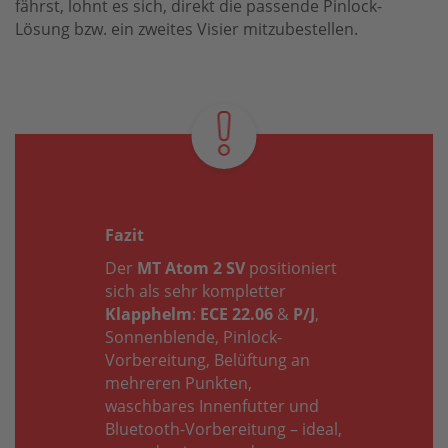
fährst, lohnt es sich, direkt die passende Pinlock-
Lösung bzw. ein zweites Visier mitzubestellen.
Fazit
Der
MT Atom 2 SV
positioniert
sich als sehr kompletter
Klapphelm
:
ECE 22.06
&
P/J
,
Sonnenblende, Pinlock-
Vorbereitung, Belüftung an
mehreren Punkten,
waschbares Innenfutter und
Bluetooth-Vorbereitung – ideal,