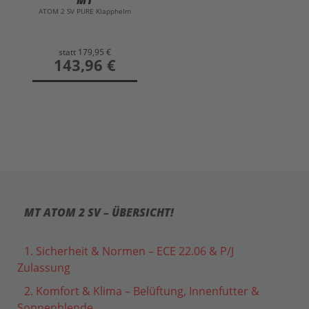
ATOM 2 SV PURE Klapphelm
statt
179,95 €
preis
143,96 €
MT ATOM 2 SV – ÜBERSICHT!
1. Sicherheit & Normen – ECE 22.06 & P/J
Zulassung
2. Komfort & Klima – Belüftung, Innenfutter &
Sonnenblende