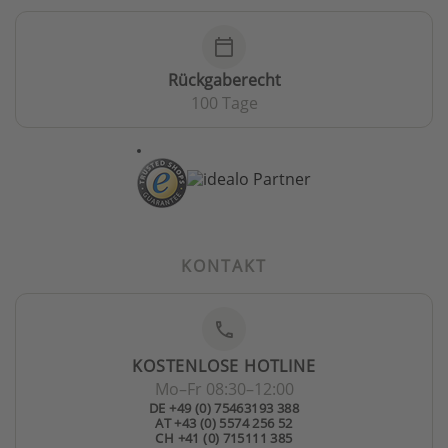
calendar_today
Rückgaberecht
100 Tage
KONTAKT
phone
KOSTENLOSE HOTLINE
Mo–Fr 08:30–12:00
DE +49 (0) 75463193 388
AT +43 (0) 5574 256 52
CH +41 (0) 715111 385