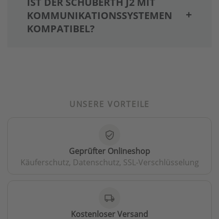
IST DER SCHUBERTH J2 MIT
KOMMUNIKATIONSSYSTEMEN
KOMPATIBEL?
UNSERE VORTEILE
verified_user
Geprüfter Onlineshop
Käuferschutz, Datenschutz, SSL-Verschlüsselung
local_shipping
Kostenloser Versand