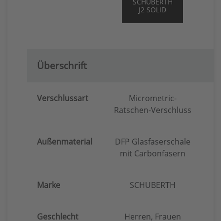
SCHUBERTH
J2 SOLID
Überschrift
Verschlussart
Micrometric-
Ratschen-Verschluss
R
Außenmaterial
DFP Glasfaserschale
D
mit Carbonfasern
Marke
SCHUBERTH
Geschlecht
Herren, Frauen