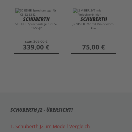
SCHUBERTH
SCHUBERTH
SC EDGE Sprechanlage für C5-
J2 VISIER SV7 mit Pinlockvorb.
E2-S3-J2
klar
statt
369,00 €
preis
339,00 €
preis
75,00 €
SCHUBERTH J2 - ÜBERSICHT!
1. Schuberth J2 im Modell-Vergleich