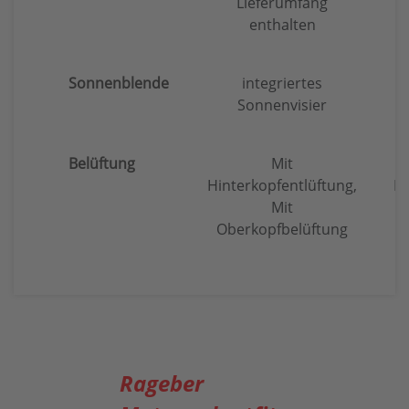
Lieferumfang
enthalten
Sonnenblende
integriertes
Sonnenvisier
Belüftung
Mit
Hinterkopfentlüftung,
Hi
Mit
Oberkopfbelüftung
Rageber