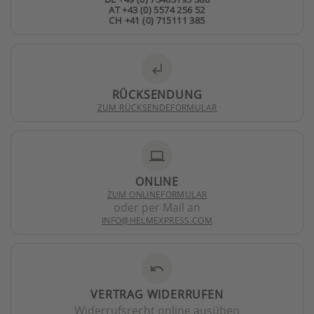
AT +43 (0) 5574 256 52
CH +41 (0) 715111 385
subdirectory_arrow_left
RÜCKSENDUNG
ZUM RÜCKSENDEFORMULAR
laptop
ONLINE
ZUM ONLINEFORMULAR
oder per Mail an
INFO@HELMEXPRESS.COM
undo
VERTRAG WIDERRUFEN
Widerrufsrecht online ausüben