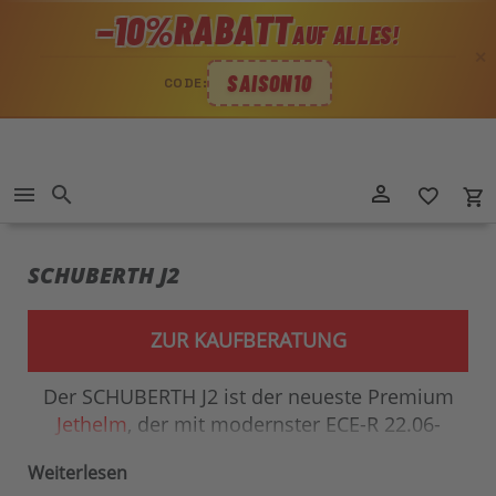
RABATT
−10%
AUF ALLES!
✕
SAISON10
CODE:
Direkt
person_outline
menu
search
favorite_border
local_grocery_store
zum
Inhalt
SCHUBERTH J2
ZUR KAUFBERATUNG
Der SCHUBERTH J2 ist der neueste Premium
Jethelm
, der mit modernster ECE-R 22.06-
Zertifizierung überzeugt. Durch die
Weiterlesen
Kombination aus maximaler Sicherheit,