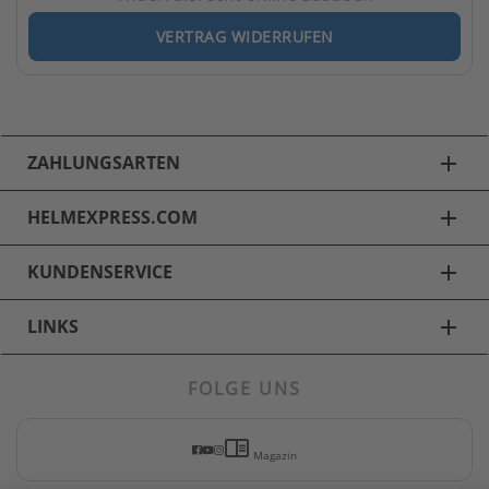
VERTRAG WIDERRUFEN
ZAHLUNGSARTEN
add
HELMEXPRESS.COM
add
KUNDENSERVICE
add
LINKS
add
FOLGE UNS
Motorradbekleidung
chrome_reader_mode
Motorradhosen
Magazin