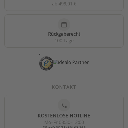
ab 499,01 €
calendar_today
Rückgaberecht
100 Tage
KONTAKT
phone
KOSTENLOSE HOTLINE
Mo–Fr 08:30–12:00
DE +49 (0) 75463193 388