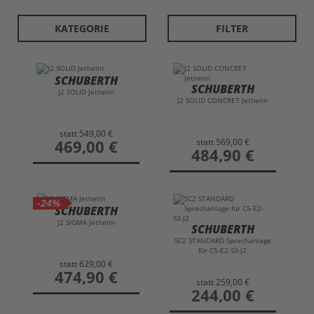
innovativer Aerodynamik und erstklassiger
Aeroakustik setzt der J2 neue Maßstäbe in der
KATEGORIE
FILTER
Kategorie der offenen Helme. Dank seiner
abnehmbaren Kinnleiste und dem SCHUBERTH
INDIVIDUAL PROGRAM bietet er eine
SCHUBERTH
SCHUBERTH
außergewöhnliche Flexibilität und
J2 SOLID Jethelm
J2 SOLID CONCRET Jethelm
individuellen Komfort. Ideal für Fahrer, die bei
jeder Fahrt auf Komfort und Sicherheit setzen,
statt
549,00 €
statt
569,00 €
preis
469,00 €
ob im Stadtverkehr oder auf langen Touren.
preis
484,90 €
-24%
SCHUBERTH
J2 SIGMA Jethelm
SCHUBERTH
SC2 STANDARD Sprechanlage
für C5-E2-S3-J2
statt
629,00 €
preis
474,90 €
statt
259,00 €
preis
244,00 €