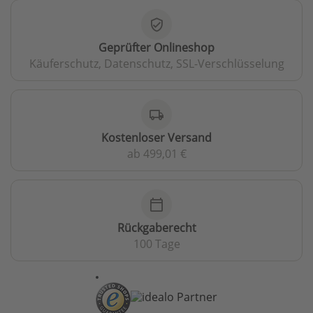
verified_user
Geprüfter Onlineshop
Käuferschutz, Datenschutz, SSL-Verschlüsselung
local_shipping
Kostenloser Versand
ab 499,01 €
calendar_today
Rückgaberecht
100 Tage