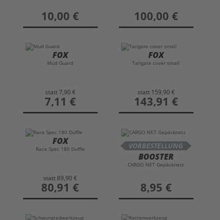
preis
10,00 €
preis
100,00 €
FOX
FOX
Mud Guard
Tailgate cover small
statt
7,90 €
statt
159,90 €
preis
7,11 €
preis
143,91 €
FOX
VORBESTELLUNG
Race Spec 180 Duffle
BOOSTER
CARGO NET Gepäcknetz
statt
89,90 €
preis
80,91 €
preis
8,95 €