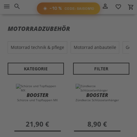
Direkt
−10%
person_outline
menu
search
favorite_border
local_grocery_store
RABATT
zum
AUF ALLES!
☀️
−10 %
CODE: SAISON10
Inhalt
SAISON10
CODE:
MOTORRADZUBEHÖR
motorrad technik & pflege
motorrad anbauteile
gep
KATEGORIE
FILTER
BOOSTER
BOOSTER
Schürze und Topflappen MX
Zündkerze Schlüsselanhänger
preis
21,90 €
preis
8,90 €