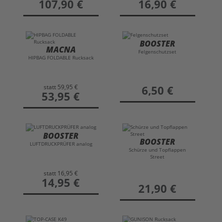
preis
107,90 €
preis
16,90 €
BOOSTER
MACNA
Felgenschutzset
HIPBAG FOLDABLE Rucksack
statt
59,95 €
preis
6,50 €
preis
53,95 €
BOOSTER
BOOSTER
LUFTDRUCKPRÜFER analog
Schürze und Topflappen
Street
statt
16,95 €
preis
14,95 €
preis
21,90 €