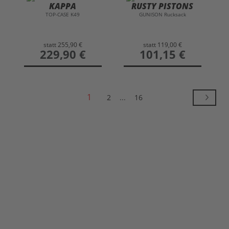
KAPPA
RUSTY PISTONS
TOP-CASE K49
GUNISON Rucksack
statt
255,90 €
statt
119,00 €
preis
229,90 €
preis
101,15 €
1
2
...
16