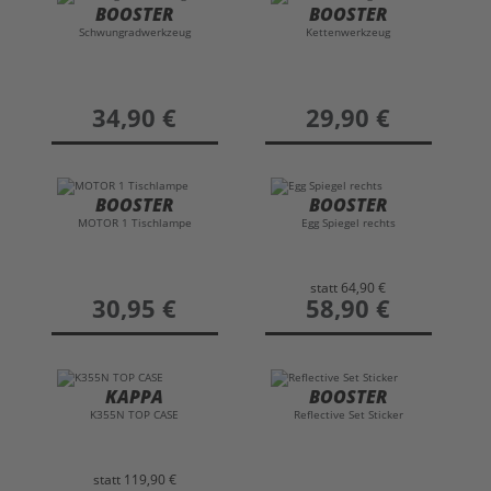
BOOSTER
BOOSTER
Schwungradwerkzeug
Kettenwerkzeug
preis
34,90 €
preis
29,90 €
BOOSTER
BOOSTER
MOTOR 1 Tischlampe
Egg Spiegel rechts
statt
64,90 €
preis
30,95 €
preis
58,90 €
KAPPA
BOOSTER
K355N TOP CASE
Reflective Set Sticker
statt
119,90 €