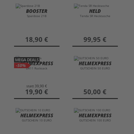
BOOSTER
HELD
Spardose 21B
Tenda SR Hecktasche
preis
18,90 €
preis
99,95 €
MEGA DEALS
HELMEXPRESS
HELMEXPRESS
-50%
DR11 Rucksack
GUTSCHEIN 50 EURO
statt
39,90 €
preis
19,90 €
preis
50,00 €
HELMEXPRESS
HELMEXPRESS
GUTSCHEIN 10 EURO
GUTSCHEIN 100 EURO