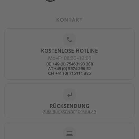
KONTAKT
phone
KOSTENLOSE HOTLINE
Mo–Fr 08:30–12:00
DE +49 (0) 75463193 388
AT +43 (0) 5574 256 52
CH +41 (0) 715111 385
subdirectory_arrow_left
RÜCKSENDUNG
ZUM RÜCKSENDEFORMULAR
laptop