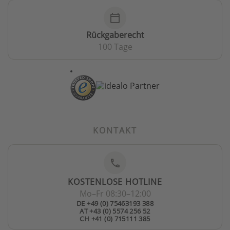
calendar_today
Rückgaberecht
100 Tage
KONTAKT
phone
KOSTENLOSE HOTLINE
Mo–Fr 08:30–12:00
DE +49 (0) 75463193 388
AT +43 (0) 5574 256 52
CH +41 (0) 715111 385