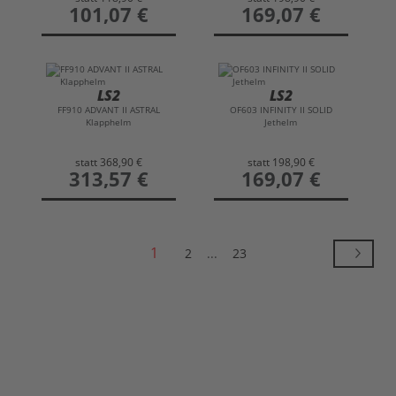
preis
101,07 €
preis
169,07 €
LS2
LS2
FF910 ADVANT II ASTRAL
OF603 INFINITY II SOLID
Klapphelm
Jethelm
statt
368,90 €
statt
198,90 €
preis
313,57 €
preis
169,07 €
1
2
...
23