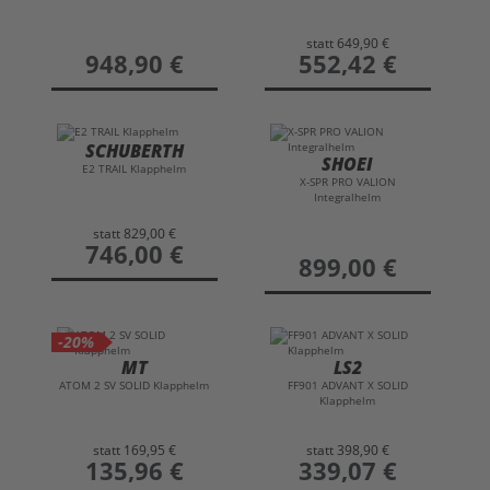
statt
649,90 €
preis
948,90 €
preis
552,42 €
SCHUBERTH
SHOEI
E2 TRAIL Klapphelm
X-SPR PRO VALION
Integralhelm
statt
829,00 €
preis
746,00 €
preis
899,00 €
-20%
MT
LS2
ATOM 2 SV SOLID Klapphelm
FF901 ADVANT X SOLID
Klapphelm
statt
169,95 €
statt
398,90 €
preis
135,96 €
preis
339,07 €