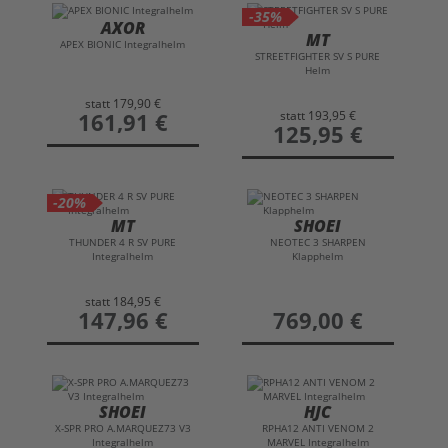
-35%
AXOR
MT
APEX BIONIC Integralhelm
STREETFIGHTER SV S PURE
Helm
statt
179,90 €
statt
193,95 €
preis
161,91 €
preis
125,95 €
-20%
MT
SHOEI
THUNDER 4 R SV PURE
NEOTEC 3 SHARPEN
Integralhelm
Klapphelm
statt
184,95 €
preis
147,96 €
preis
769,00 €
SHOEI
HJC
X-SPR PRO A.MARQUEZ73 V3
RPHA12 ANTI VENOM 2
Integralhelm
MARVEL Integralhelm