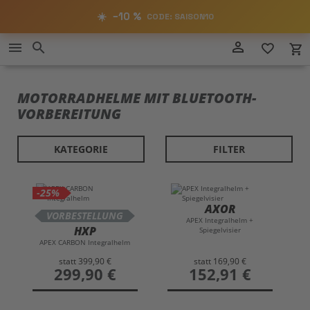
RABATT
−10%
☀️
−10 %
CODE: SAISON10
Direkt
person_outline
menu
search
favorite_border
local_grocery_store
zum
SAISON10
Inhalt
MOTORRADHELME MIT BLUETOOTH-
VORBEREITUNG
KATEGORIE
FILTER
-25%
AXOR
VORBESTELLUNG
APEX Integralhelm +
HXP
Spiegelvisier
APEX CARBON Integralhelm
statt
399,90 €
statt
169,90 €
preis
299,90 €
preis
152,91 €