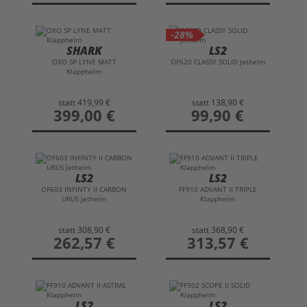
-28%
SHARK
LS2
OXO SP LYNE MATT
OF620 CLASSY SOLID Jethelm
Klapphelm
statt
419,99 €
statt
138,90 €
preis
399,00 €
preis
99,90 €
LS2
LS2
OF603 INFINTY II CARBON
FF910 ADVANT II TRIPLE
URUS Jethelm
Klapphelm
statt
308,90 €
statt
368,90 €
preis
262,57 €
preis
313,57 €
LS2
LS2