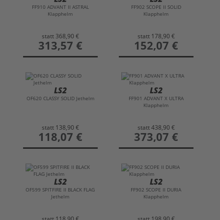
FF910 ADVANT II ASTRAL
FF902 SCOPE II SOLID
Klapphelm
Klapphelm
statt
368,90 €
statt
178,90 €
preis
313,57 €
preis
152,07 €
LS2
LS2
OF620 CLASSY SOLID Jethelm
FF901 ADVANT X ULTRA
Klapphelm
statt
138,90 €
statt
438,90 €
preis
118,07 €
preis
373,07 €
LS2
LS2
OF599 SPITFIRE II BLACK FLAG
FF902 SCOPE II DURIA
Jethelm
Klapphelm
statt
118,90 €
statt
198,90 €