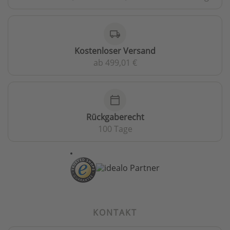
local_shipping
Kostenloser Versand
ab 499,01 €
calendar_today
Rückgaberecht
100 Tage
KONTAKT