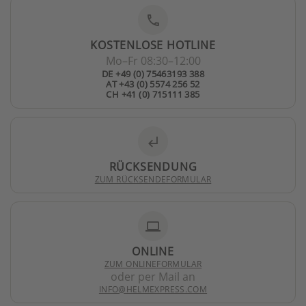
phone
KOSTENLOSE HOTLINE
Mo–Fr 08:30–12:00
DE +49 (0) 75463193 388
AT +43 (0) 5574 256 52
CH +41 (0) 715111 385
subdirectory_arrow_left
RÜCKSENDUNG
ZUM RÜCKSENDEFORMULAR
laptop
ONLINE
ZUM ONLINEFORMULAR
oder per Mail an
INFO@HELMEXPRESS.COM