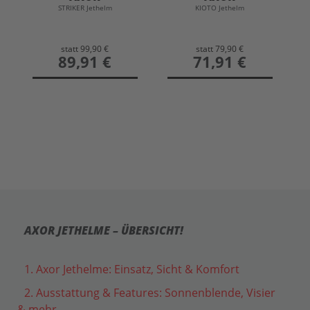
STRIKER Jethelm
KIOTO Jethelm
Alltagstauglichkeit
verbindet.
Weiterlesen
weniger
statt
99,90 €
statt
79,90 €
preis
89,91 €
preis
71,91 €
AXOR JETHELME – ÜBERSICHT!
1. Axor Jethelme: Einsatz, Sicht & Komfort
2. Ausstattung & Features: Sonnenblende, Visier
& mehr