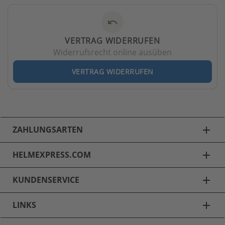
undo
VERTRAG WIDERRUFEN
Widerrufsrecht online ausüben
VERTRAG WIDERRUFEN
ZAHLUNGSARTEN
add
HELMEXPRESS.COM
add
KUNDENSERVICE
add
LINKS
add