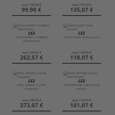
statt
138,90 €
statt
158,90 €
preis
99,90 €
preis
135,07 €
LS2
LS2
OF603 INFINTY II CARBON
OF620 CLASSY SOLID Jethelm
URUS Jethelm
statt
308,90 €
statt
138,90 €
preis
262,57 €
preis
118,07 €
LS2
LS2
FF901 ADVANT X ULTRA
OF599 SPITFIRE II BLACK FLAG
Klapphelm
Jethelm
statt
438,90 €
statt
118,90 €
preis
373,07 €
preis
101,07 €