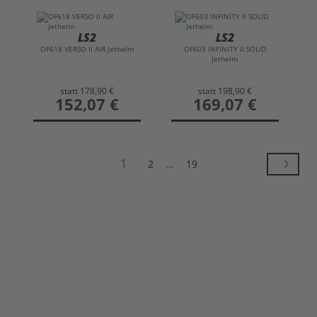
LS2
LS2
OF618 VERSO II AIR Jethelm
OF603 INFINITY II SOLID
Jethelm
statt
178,90 €
statt
198,90 €
preis
152,07 €
preis
169,07 €
1
2
...
19