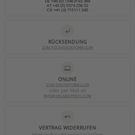
DE +49 (0) 75463193 388
AT +43 (0) 5574 256 52
CH +41 (0) 715111 385
subdirectory_arrow_left
RÜCKSENDUNG
ZUM RÜCKSENDEFORMULAR
laptop
ONLINE
ZUM ONLINEFORMULAR
oder per Mail an
INFO@HELMEXPRESS.COM
undo
VERTRAG WIDERRUFEN
Widerrufsrecht online ausüben