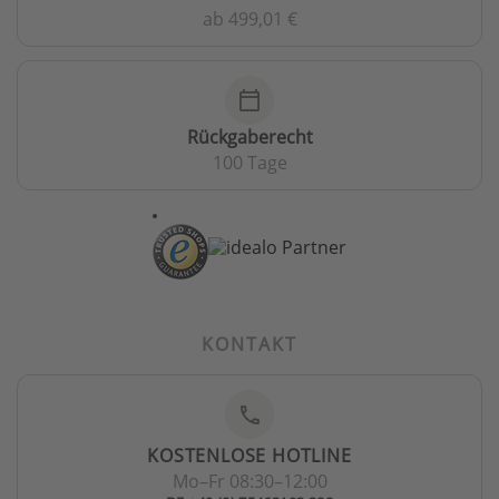
ab 499,01 €
calendar_today
Rückgaberecht
100 Tage
KONTAKT
phone
KOSTENLOSE HOTLINE
Mo–Fr 08:30–12:00