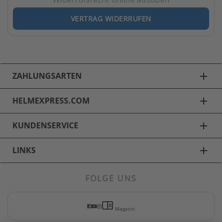
VERTRAG WIDERRUFEN
ZAHLUNGSARTEN
add
HELMEXPRESS.COM
add
KUNDENSERVICE
add
LINKS
add
FOLGE UNS
Motorradbekleidung
chrome_reader_mode
Motorradhosen
Magazin