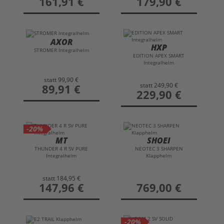
161,91 €
179,90 €
AXOR
HXP
STROMER Integralhelm
EDITION APEX SMART
Integralhelm
statt
99,90 €
statt
249,90 €
preis
89,91 €
preis
229,90 €
-20%
MT
SHOEI
THUNDER 4 R SV PURE
NEOTEC 3 SHARPEN
Integralhelm
Klapphelm
statt
184,95 €
preis
147,96 €
preis
769,00 €
-20%