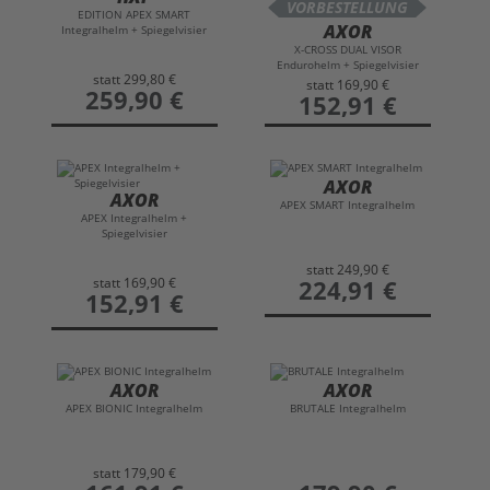
VORBESTELLUNG
EDITION APEX SMART
AXOR
Integralhelm + Spiegelvisier
X-CROSS DUAL VISOR
Endurohelm + Spiegelvisier
statt
299,80 €
statt
169,90 €
preis
259,90 €
preis
152,91 €
AXOR
AXOR
APEX SMART Integralhelm
APEX Integralhelm +
Spiegelvisier
statt
249,90 €
statt
169,90 €
preis
224,91 €
preis
152,91 €
AXOR
AXOR
APEX BIONIC Integralhelm
BRUTALE Integralhelm
statt
179,90 €
preis
preis