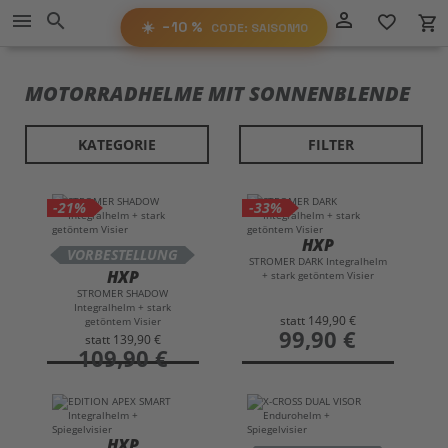
−10%
person_outline
menu
search
favorite_border
local_grocery_store
RABATT
AUF ALLES!
☀️
−10 %
CODE: SAISON10
SAISON10
CODE:
MOTORRADHELME MIT SONNENBLENDE
KATEGORIE
FILTER
-21%
-33%
HXP
VORBESTELLUNG
STROMER DARK Integralhelm
HXP
+ stark getöntem Visier
STROMER SHADOW
Integralhelm + stark
statt
149,90 €
getöntem Visier
preis
99,90 €
statt
139,90 €
preis
109,90 €
HXP