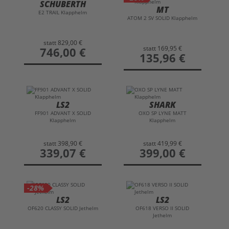
SCHUBERTH
MT
E2 TRAIL Klapphelm
ATOM 2 SV SOLID Klapphelm
statt
829,00 €
statt
169,95 €
preis
746,00 €
preis
135,96 €
LS2
SHARK
FF901 ADVANT X SOLID
OXO SP LYNE MATT
Klapphelm
Klapphelm
statt
398,90 €
statt
419,99 €
preis
339,07 €
preis
399,00 €
-28%
LS2
LS2
OF620 CLASSY SOLID Jethelm
OF618 VERSO II SOLID
Jethelm