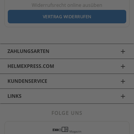
Widerrufsrecht online ausüben
VERTRAG WIDERRUFEN
ZAHLUNGSARTEN
add
HELMEXPRESS.COM
add
KUNDENSERVICE
add
LINKS
add
FOLGE UNS
Motorradbekleidung
chrome_reader_mode
Motorradhosen
Magazin