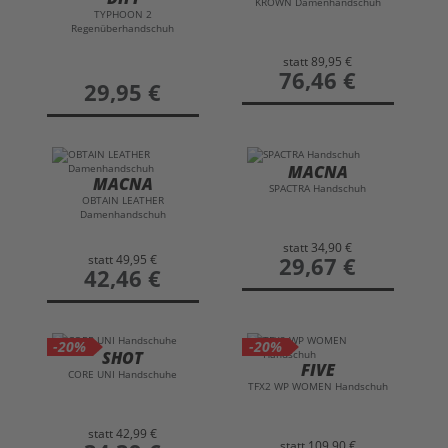
KROWN Damenhandschuh
TYPHOON 2
Regenüberhandschuh
statt
89,95 €
preis
76,46 €
preis
29,95 €
MACNA
MACNA
SPACTRA Handschuh
OBTAIN LEATHER
Damenhandschuh
statt
34,90 €
statt
49,95 €
preis
29,67 €
preis
42,46 €
-20%
-20%
SHOT
FIVE
CORE UNI Handschuhe
TFX2 WP WOMEN Handschuh
statt
42,99 €
statt
109,90 €
preis