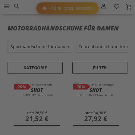
Direkt
−10%
person_outline
menu
search
favorite_border
local_grocery_store
RABATT
zum
AUF ALLES!
☀️
−10 %
CODE: SAISON10
Inhalt
SAISON10
CODE:
MOTORRADHANDSCHUHE FÜR DAMEN
sporthandschuhe für damen
tourenhandschuhe für da
KATEGORIE
FILTER
-20%
-20%
SHOT
SHOT
DRAW SKY Handschuh
DRIFT ONYX Handschuh
statt
26,90 €
statt
34,90 €
preis
21,52 €
preis
27,92 €