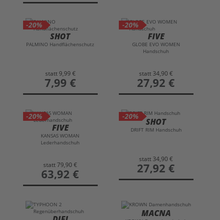
-20%
-20%
SHOT
FIVE
PALMINO Handflächenschutz
GLOBE EVO WOMEN
Handschuh
statt
9,99 €
statt
34,90 €
preis
7,99 €
preis
27,92 €
-20%
-20%
SHOT
FIVE
DRIFT RIM Handschuh
KANSAS WOMAN
Lederhandschuh
statt
34,90 €
statt
79,90 €
preis
27,92 €
preis
63,92 €
MACNA
DIFI