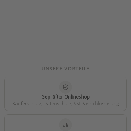
UNSERE VORTEILE
verified_user
Geprüfter Onlineshop
Käuferschutz, Datenschutz, SSL-Verschlüsselung
local_shipping