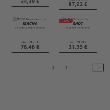
34,39 €
preis
87,92 €
-20%
MACNA
SHOT
TRIVOR Damenhandschuh
RACE UNI Handschuh
statt
89,95 €
statt
39,99 €
preis
76,46 €
preis
31,99 €
1
2
...
5