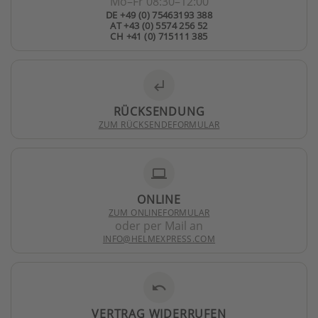
Mo–Fr 08:30–12:00
DE +49 (0) 75463193 388
AT +43 (0) 5574 256 52
CH +41 (0) 715111 385
subdirectory_arrow_left
RÜCKSENDUNG
ZUM RÜCKSENDEFORMULAR
laptop
ONLINE
ZUM ONLINEFORMULAR
oder per Mail an
INFO@HELMEXPRESS.COM
undo
VERTRAG WIDERRUFEN