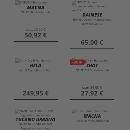
MACNA
ZAIRONA Handschuh
DAINESE
ERMEX Damen Handschuhe
schwarz-weiß S
statt
59,90 €
preis
50,92 €
preis
65,00 €
-20%
HELD
SHOT
Air N Dry II Handschuh
DRIFT ONYX Handschuh
statt
34,90 €
preis
249,95 €
preis
27,92 €
MACNA
TUCANO URBANO
DUSK Damenhandschuh
NANO RAIN OBERGLOVE
Regenüberhandschuh