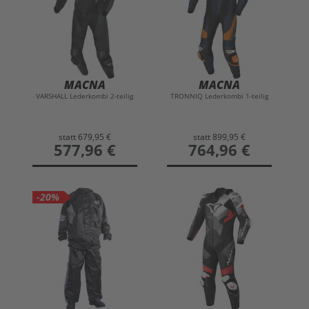
MACNA
MACNA
VARSHALL Lederkombi 2-teilig
TRONNIQ Lederkombi 1-teilig
statt
679,95 €
statt
899,95 €
preis
577,96 €
preis
764,96 €
-20%