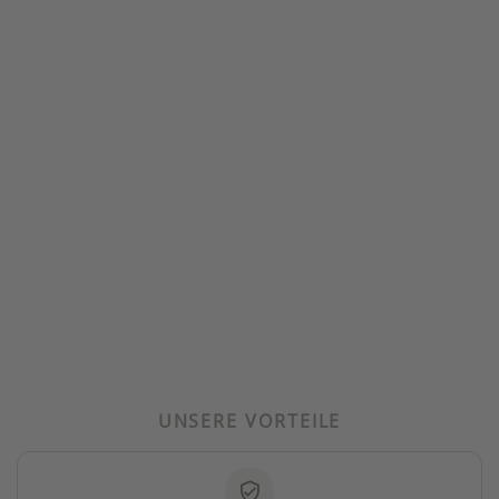
UNSERE VORTEILE
verified_user