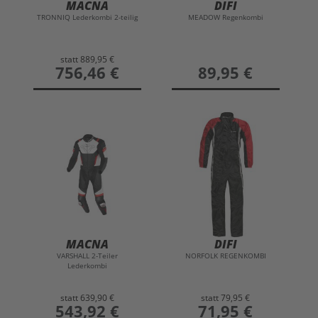
MACNA
DIFI
TRONNIQ Lederkombi 2-teilig
MEADOW Regenkombi
statt
889,95 €
preis
756,46 €
preis
89,95 €
MACNA
DIFI
VARSHALL 2-Teiler
NORFOLK REGENKOMBI
Lederkombi
statt
639,90 €
statt
79,95 €
preis
543,92 €
preis
71,95 €