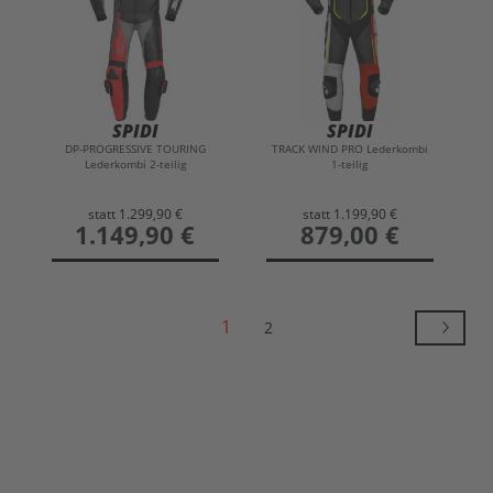
SPIDI
SPIDI
DP-PROGRESSIVE TOURING
TRACK WIND PRO Lederkombi
Lederkombi 2-teilig
1-teilig
statt
1.299,90 €
statt
1.199,90 €
preis
1.149,90 €
preis
879,00 €
1
2