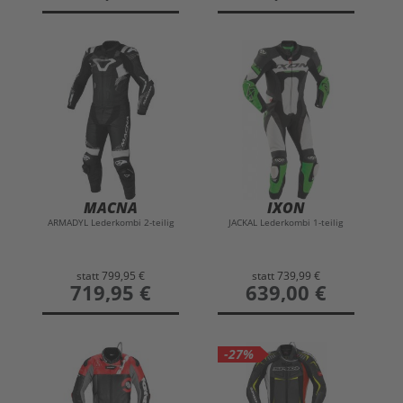
MACNA
IXON
ARMADYL Lederkombi 2-teilig
JACKAL Lederkombi 1-teilig
statt
799,95 €
statt
739,99 €
preis
719,95 €
preis
639,00 €
-27%