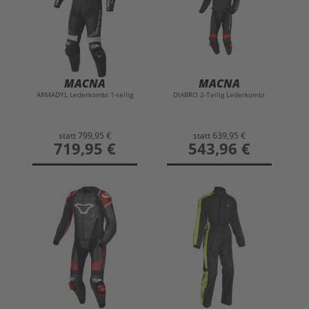
MACNA
MACNA
ARMADYL Lederkombi 1-teilig
DIABRO 2-Teilig Lederkombi
statt
799,95 €
statt
639,95 €
preis
719,95 €
preis
543,96 €