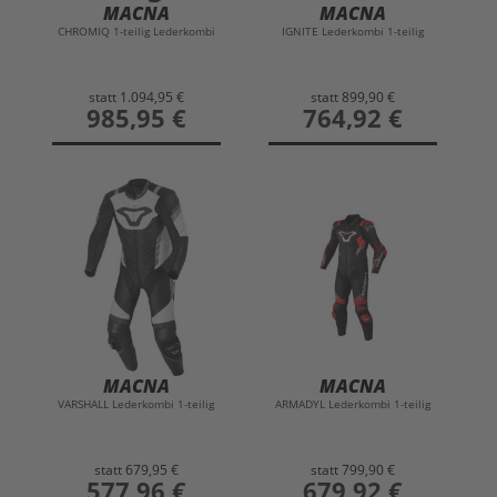
MACNA
MACNA
CHROMIQ 1-teilig Lederkombi
IGNITE Lederkombi 1-teilig
statt
1.094,95 €
statt
899,90 €
preis
985,95 €
preis
764,92 €
MACNA
MACNA
VARSHALL Lederkombi 1-teilig
ARMADYL Lederkombi 1-teilig
statt
679,95 €
statt
799,90 €
preis
577,96 €
preis
679,92 €