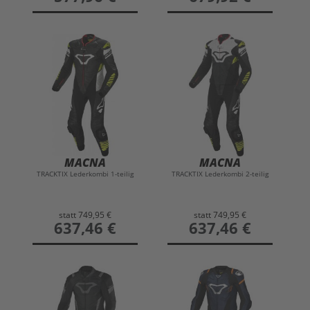
MACNA
MACNA
TRACKTIX Lederkombi 1-teilig
TRACKTIX Lederkombi 2-teilig
statt
749,95 €
statt
749,95 €
preis
637,46 €
preis
637,46 €