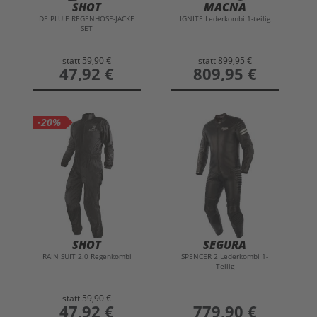
SHOT
MACNA
DE PLUIE REGENHOSE-JACKE
IGNITE Lederkombi 1-teilig
SET
statt
59,90 €
statt
899,95 €
preis
47,92 €
preis
809,95 €
-20%
SHOT
SEGURA
RAIN SUIT 2.0 Regenkombi
SPENCER 2 Lederkombi 1-
Teilig
statt
59,90 €
preis
47,92 €
preis
779,90 €