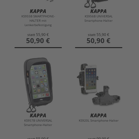
KAPPA
KAPPA
KS955B SMARTPHONE-
KS956B UNIVERSAL
HALTER mit
Smartphone-Halter
Lenkerbefestigung
statt
55,90 €
statt
55,90 €
preis
50,90 €
preis
50,90 €
KAPPA
KAPPA
KS957B UNIVERSAL
KS920L Smartphone-Halter
Smartphone-Halter
statt
55,90 €
statt
99,90 €