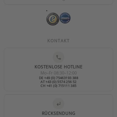
KONTAKT
phone
KOSTENLOSE HOTLINE
Mo–Fr 08:30–12:00
DE +49 (0) 75463193 388
AT +43 (0) 5574 256 52
CH +41 (0) 715111 385
subdirectory_arrow_left
RÜCKSENDUNG