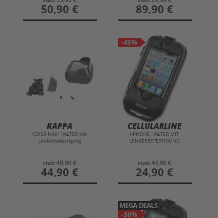
preis
50,90 €
preis
89,90 €
-45%
KAPPA
CELLULARLINE
KS953 NAVI HALTER mit
I-PHONE HALTER MIT
Lenkerbefestigung
LENKERBEFESTIGUNG
statt
49,90 €
statt
44,90 €
preis
44,90 €
preis
24,90 €
MEGA DEALS
-50%