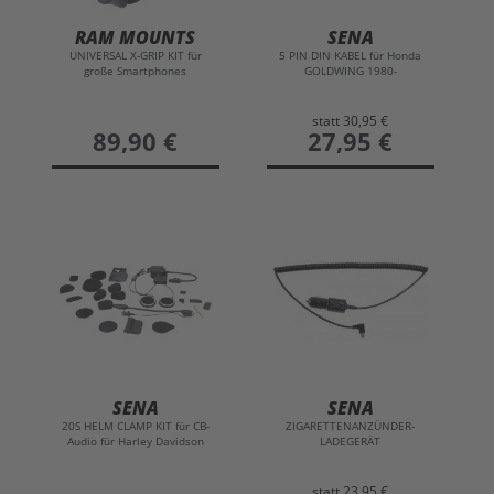
RAM MOUNTS
SENA
UNIVERSAL X-GRIP KIT für
5 PIN DIN KABEL für Honda
große Smartphones
GOLDWING 1980-
statt
30,95 €
preis
89,90 €
preis
27,95 €
SENA
SENA
20S HELM CLAMP KIT für CB-
ZIGARETTENANZÜNDER-
Audio für Harley Davidson
LADEGERÄT
statt
23,95 €