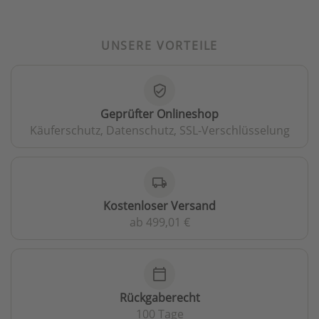
UNSERE VORTEILE
verified_user
Geprüfter Onlineshop
Käuferschutz, Datenschutz, SSL-Verschlüsselung
local_shipping
Kostenloser Versand
ab 499,01 €
calendar_today
Rückgaberecht
100 Tage