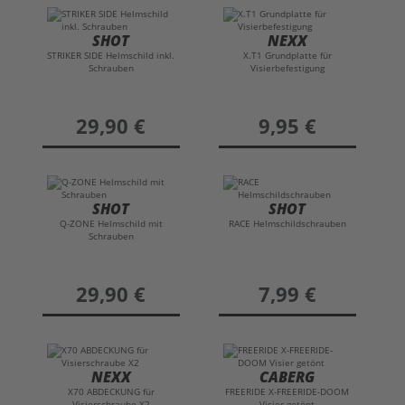
SHOT
NEXX
STRIKER SIDE Helmschild inkl.
X.T1 Grundplatte für
Schrauben
Visierbefestigung
preis
29,90 €
preis
9,95 €
SHOT
SHOT
Q-ZONE Helmschild mit
RACE Helmschildschrauben
Schrauben
preis
29,90 €
preis
7,99 €
NEXX
CABERG
X70 ABDECKUNG für
FREERIDE X-FREERIDE-DOOM
Visierschraube X2
Visier getönt