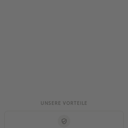
UNSERE VORTEILE
verified_user