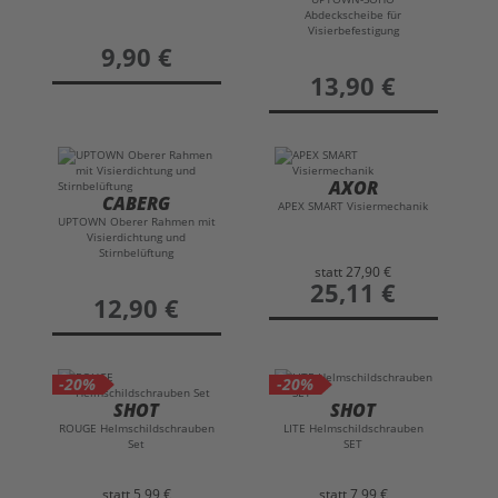
Abdeckscheibe für
Visierbefestigung
preis
9,90 €
preis
13,90 €
AXOR
CABERG
APEX SMART Visiermechanik
UPTOWN Oberer Rahmen mit
Visierdichtung und
Stirnbelüftung
statt
27,90 €
preis
25,11 €
preis
12,90 €
-20%
-20%
SHOT
SHOT
ROUGE Helmschildschrauben
LITE Helmschildschrauben
Set
SET
statt
5,99 €
statt
7,99 €