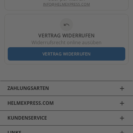
INFO@HELMEXPRESS.COM
undo
VERTRAG WIDERRUFEN
Widerrufsrecht online ausüben
VERTRAG WIDERRUFEN
ZAHLUNGSARTEN
add
HELMEXPRESS.COM
add
KUNDENSERVICE
add
LINKS