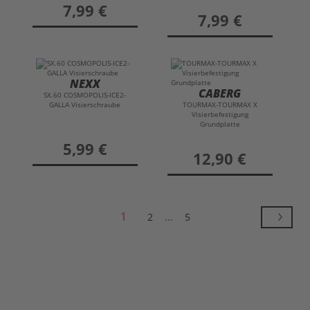
preis
7,99 €
preis
7,99 €
NEXX
CABERG
SX.60 COSMOPOLIS-ICE2-
GALLA Visierschraube
TOURMAX-TOURMAX X
Visierbefestigung
Grundplatte
preis
5,99 €
preis
12,90 €
1
2
...
5