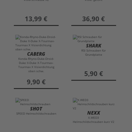
preis
13,99 €
preis
36,90 €
SHARK
RSI Schrauben für
CABERG
Grundplatte
Konda-Rhyno-Duke-Droid-
Duke II-Duke X-Tourmax-
Tourmax X Visierdichtung
oben schw.
preis
5,90 €
preis
9,90 €
SHOT
NEXX
SPEED Helmschildschrauben
X.WED3
Helmschildschrauben kurz V2