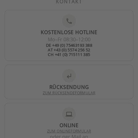
KONTAKT
phone
KOSTENLOSE HOTLINE
Mo–Fr 08:30–12:00
DE +49 (0) 75463193 388
AT +43 (0) 5574 256 52
CH +41 (0) 715111 385
subdirectory_arrow_left
RÜCKSENDUNG
ZUM RÜCKSENDEFORMULAR
laptop
ONLINE
ZUM ONLINEFORMULAR
oder per Mail an