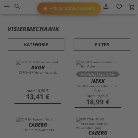
Direkt
−10%
person_outline
menu
search
favorite_border
local_grocery_store
RABATT
zum
AUF ALLES!
☀️
−10 %
CODE: SAISON10
Inhalt
SAISON10
CODE:
VISIERMECHANIK
KATEGORIE
FILTER
AXOR
STROMER Visiermechanik
VORBESTELLUNG
NEXX
SX.60 Visierschraube für flat
Visier
statt
14,90 €
preis
13,41 €
statt
19,99 €
preis
18,99 €
CABERG
CLIP für Uptown Visier
CABERG
UPTOWN-SOHO