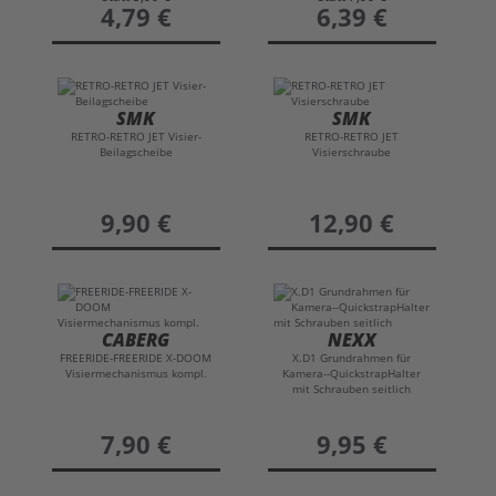
preis
4,79 €
preis
6,39 €
SMK
SMK
RETRO-RETRO JET Visier-
RETRO-RETRO JET
Beilagscheibe
Visierschraube
preis
9,90 €
preis
12,90 €
CABERG
NEXX
FREERIDE-FREERIDE X-DOOM
X.D1 Grundrahmen für
Visiermechanismus kompl.
Kamera--QuickstrapHalter
mit Schrauben seitlich
preis
7,90 €
preis
9,95 €