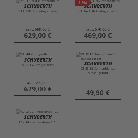
-31%
SCHUBERTH
SCHUBERTH
S3 THUNDER Integralhelm
S3 DAYTONA Integralhelm
statt
699,00 €
statt
679,00 €
preis
629,00 €
preis
469,00 €
SCHUBERTH
SCHUBERTH
S3 APEX Integralhelm
C5-S3-E2 Sonnenblende
dunkel getönt
statt
699,00 €
preis
629,00 €
preis
49,90 €
SCHUBERTH
C5-S3-E2 Pinlocklinse 120