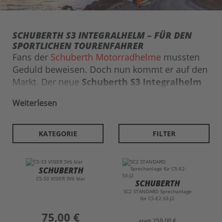
SCHUBERTH S3 INTEGRALHELM – FÜR DEN
SPORTLICHEN TOURENFAHRER
Fans der
Schuberth Motorradhelme
mussten
Geduld beweisen. Doch nun kommt er auf den
Markt. Der neue
Schuberth S3 Integralhelm
für den sportlichen Tourenbiker. Die
Weiterlesen
langjährige Entwicklungsphase überrascht
indessen nicht, ist Schuberth doch bekannt für
seinen Hang zum Perfektionismus. Das Team
KATEGORIE
FILTER
von Helmexpress zeigt Dir in dieser
Artikelbeschreibung, was für Besonderheiten
im neuen Schuberth S3 stecken und weshalb
SCHUBERTH
der Integralhelm schon jetzt
auf dem
C5-S3 VISIER SV6 klar
SCHUBERTH
Wunschzettel
vieler Biker stehen dürfte.
SC2 STANDARD Sprechanlage
für C5-E2-S3-J2
preis
75,00 €
statt
259,00 €