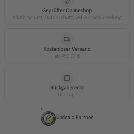
verified_user
Geprüfter Onlineshop
Käuferschutz, Datenschutz, SSL-Verschlüsselung
local_shipping
Kostenloser Versand
ab 499,01 €
calendar_today
Rückgaberecht
100 Tage