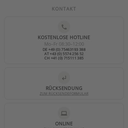
KONTAKT
phone
KOSTENLOSE HOTLINE
Mo–Fr 08:30–12:00
DE +49 (0) 75463193 388
AT +43 (0) 5574 256 52
CH +41 (0) 715111 385
subdirectory_arrow_left
RÜCKSENDUNG
ZUM RÜCKSENDEFORMULAR
laptop
ONLINE