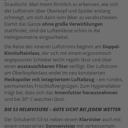
Draufsicht. Man meint förmlich zu erkennen, wie sich
der Luftstrom über Oberkopf und Spoiler entlang
schmiegt, um sich dann vom Biker zu verabschieden.
Damit das Ganze
ohne große Verwirblungen
stattfindet, sind die Lufteinlässe schön in die
Helmgeometrie eingearbeitet.
Die Reise des inneren Luftstroms beginnt am
Doppel-
Kinnlufteinlass
, der sich mit einem ergonomisch
angepassten Schieber leicht regeln lässt und über
einen
austauschbaren Filter
verfügt. Der Luftstrom
am Oberkopfeinlass endet im neu konzipierten
Heckspoiler mit integriertem Luftabzug
– ein rundes,
permanentes Frischluftvergnügen. Zum Hygienefaktor
trägt bei, dass sich das
Innenfutter herausnehmen
und bei 30° C waschen lässt.
DIE S3 HELMVISIERE – GUTE SICHT BEI JEDEM WETTER
Der Schuberth S3 ist neben einem
Klarvisier
auch mit
einem integrierten
Sonnenvisier
mit verbessertem