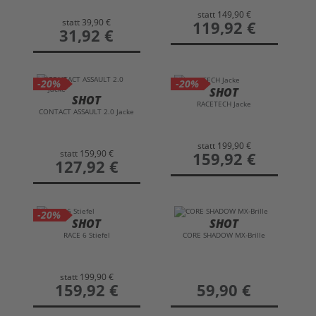
statt
149,90 €
statt
39,90 €
preis
119,92 €
preis
31,92 €
-20%
-20%
SHOT
SHOT
RACETECH Jacke
CONTACT ASSAULT 2.0 Jacke
statt
199,90 €
statt
159,90 €
preis
159,92 €
preis
127,92 €
-20%
SHOT
SHOT
RACE 6 Stiefel
CORE SHADOW MX-Brille
statt
199,90 €
preis
159,92 €
preis
59,90 €