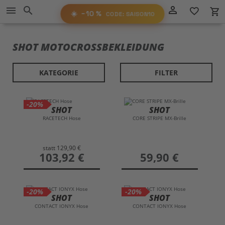
Direkt
−10%
person_outline
menu
search
favorite_border
local_grocery_store
RABATT
zum
AUF ALLES!
☀️
−10 %
CODE: SAISON10
Inhalt
SAISON10
CODE:
SHOT MOTOCROSSBEKLEIDUNG
KATEGORIE
FILTER
-20%
SHOT
SHOT
RACETECH Hose
CORE STRIPE MX-Brille
statt
129,90 €
preis
103,92 €
preis
59,90 €
-20%
-20%
SHOT
SHOT
CONTACT IONYX Hose
CONTACT IONYX Hose