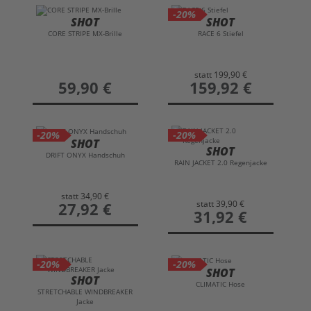
-20%
SHOT
SHOT
CORE STRIPE MX-Brille
RACE 6 Stiefel
statt
199,90 €
preis
59,90 €
preis
159,92 €
-20%
-20%
SHOT
SHOT
DRIFT ONYX Handschuh
RAIN JACKET 2.0 Regenjacke
statt
34,90 €
statt
39,90 €
preis
27,92 €
preis
31,92 €
-20%
-20%
SHOT
SHOT
CLIMATIC Hose
STRETCHABLE WINDBREAKER
Jacke