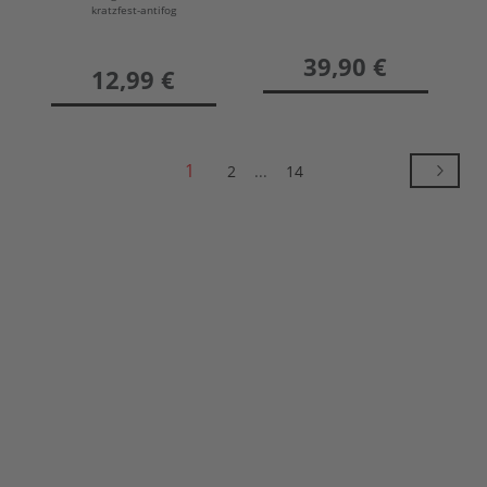
kratzfest-antifog
preis
39,90 €
preis
12,99 €
1
2
...
14