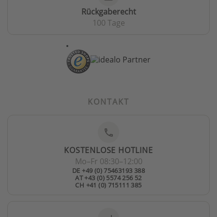
Rückgaberecht
100 Tage
KONTAKT
phone
KOSTENLOSE HOTLINE
Mo–Fr 08:30–12:00
DE +49 (0) 75463193 388
AT +43 (0) 5574 256 52
CH +41 (0) 715111 385