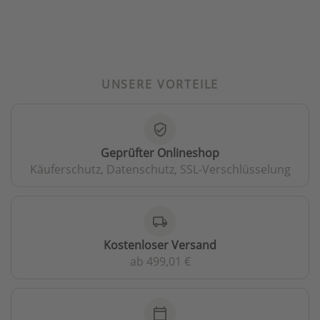
UNSERE VORTEILE
verified_user
Geprüfter Onlineshop
Käuferschutz, Datenschutz, SSL-Verschlüsselung
local_shipping
Kostenloser Versand
ab 499,01 €
calendar_today