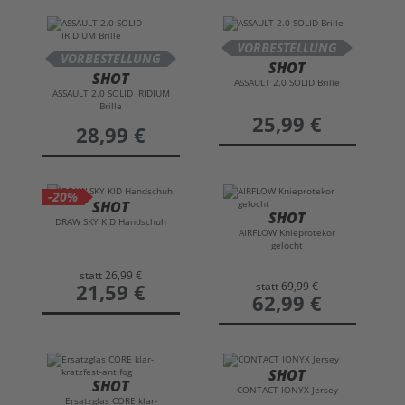
VORBESTELLUNG
VORBESTELLUNG
SHOT
SHOT
ASSAULT 2.0 SOLID Brille
ASSAULT 2.0 SOLID IRIDIUM
Brille
preis
25,99 €
preis
28,99 €
-20%
SHOT
SHOT
DRAW SKY KID Handschuh
AIRFLOW Knieprotekor
gelocht
statt
26,99 €
statt
69,99 €
preis
21,59 €
preis
62,99 €
SHOT
SHOT
CONTACT IONYX Jersey
Ersatzglas CORE klar-