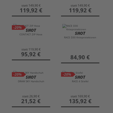
statt
149,90 €
statt
149,90 €
preis
119,92 €
preis
119,92 €
-20%
SHOT
SHOT
CONTACT ZIP Hose
RACE D30 Knieprotektoren
statt
119,90 €
preis
95,92 €
preis
84,90 €
-20%
-20%
SHOT
SHOT
DRAW SKY Handschuh
RACE 4 Stiefel
statt
26,90 €
statt
169,90 €
preis
21,52 €
preis
135,92 €