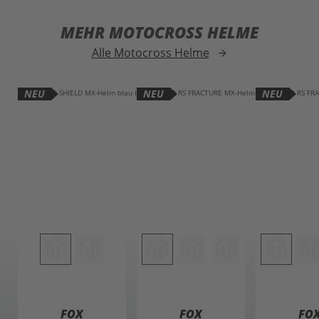
MEHR MOTOCROSS HELME
Alle Motocross Helme
arrow_forward
NEU
NEU
NEU
FOX
FOX
FO