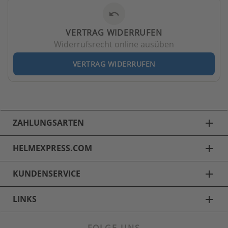
undo
VERTRAG WIDERRUFEN
Widerrufsrecht online ausüben
VERTRAG WIDERRUFEN
ZAHLUNGSARTEN
add
HELMEXPRESS.COM
add
KUNDENSERVICE
add
LINKS
add