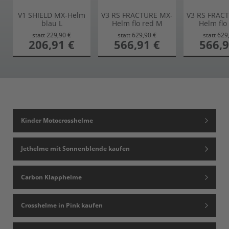
V1 SHIELD MX-Helm
V3 RS FRACTURE MX-
V3 RS FRAC
blau L
Helm flo red M
Helm flo
statt
229,90 €
statt
629,90 €
statt
629
sonderangebot
206,91 €
sonderangebot
566,91 €
sonderang
566,9
Kinder Motocrosshelme
Jethelme mit Sonnenblende kaufen
Carbon Klapphelme
Crosshelme in Pink kaufen