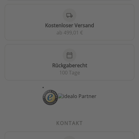
local_shipping
Kostenloser Versand
ab 499,01 €
calendar_today
Rückgaberecht
100 Tage
KONTAKT