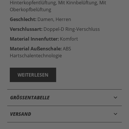
Hinterkopfentlüftung, Mit Kinnbelüftung, Mit
Oberkopfbelüftung
Geschlecht:
Damen, Herren
Verschlussart:
Doppel-D Ring-Verschluss
Material Innenfutter:
Komfort
Material Außenschale:
ABS
Hartschalentechnologie
WEITERLESEN
keyboard_arrow_down
GRÖSSENTABELLE
keyboard_arrow_down
VERSAND