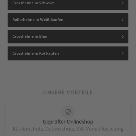
Crosshelme in Schwarz
Rollerhelme in Weiß kaufen
Crosshelme in Blau
Crosshelme in Rot kaufen
UNSERE VORTEILE
verified_user
Geprüfter Onlineshop
Käuferschutz, Datenschutz, SSL-Verschlüsselung