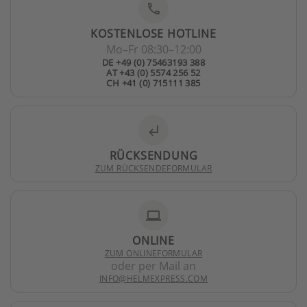
phone
KOSTENLOSE HOTLINE
Mo–Fr 08:30–12:00
DE +49 (0) 75463193 388
AT +43 (0) 5574 256 52
CH +41 (0) 715111 385
subdirectory_arrow_left
RÜCKSENDUNG
ZUM RÜCKSENDEFORMULAR
laptop
ONLINE
ZUM ONLINEFORMULAR
oder per Mail an
INFO@HELMEXPRESS.COM