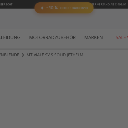
RABATT
%
ABERECHT
KOSTENLOSER VERSAND AB € 499,01
SA
AUF ALLES!
☀️
−10 %
CODE:
📋 Code kopieren
CODE: SAISON10
LEIDUNG
MOTORRADZUBEHÖR
MARKEN
SALE
ENBLENDE
MT VIALE SV S SOLID JETHELM
Zu
Anf
der
Bil
spr