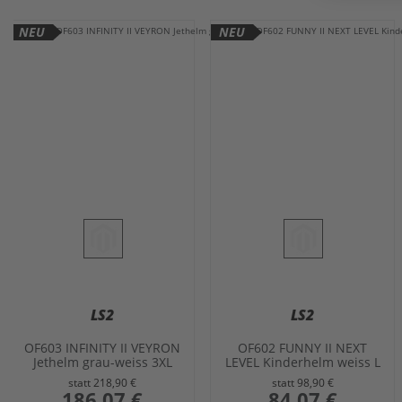
NEU
NEU
LS2
LS2
OF603 INFINITY II VEYRON
OF602 FUNNY II NEXT
Jethelm grau-weiss 3XL
LEVEL Kinderhelm weiss L
statt
218,90 €
statt
98,90 €
sonderangebot
186,07 €
sonderangebot
84,07 €