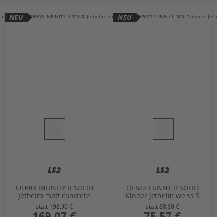
NEU
NEU
LS2
LS2
OF603 INFINITY II SOLID
OF622 FUNNY II SOLID
Jethelm matt concrete
Kinder Jethelm weiss S
grau 3XL
statt
198,90 €
statt
88,90 €
sonderangebot
169,07 €
sonderangebot
75,57 €