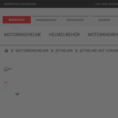
−10
GEPRÜFTER ONLINESHOP
100 TAGE RÜCKG
BIKERSHOP
FAHRRADSHOP
REITERSHOP
SKISHOP
MOTORRADHELME
HELMZUBEHÖR
MOTORRADBEK
MOTORRADHELME
JETHELME
JETHELME MIT SONN
home
Zum
Ende
der
Bildergalerie
springen
keyboard_arrow_down