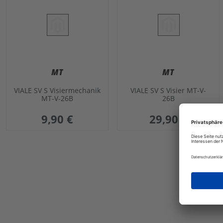
MT
MT
VIALE SV S Visiermechanik
VIALE SV S Visier MT-V-
MT-V-26B
26B
9,90 €
29,90 €