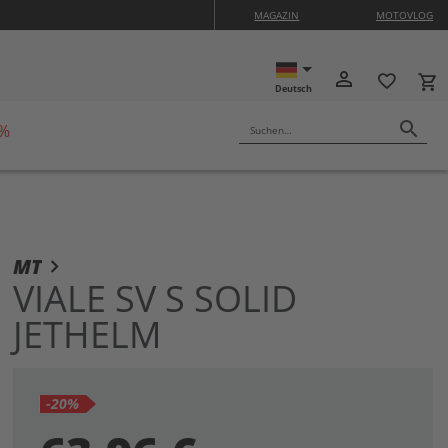
MAGAZIN
MOTOVLOG
ISON10
person_outline
favorite_border
local_grocery_store
Deutsch
search
 %
Suchen…
m
MT
ang
VIALE SV S SOLID
dergalerie
JETHELM
ingen
-20%