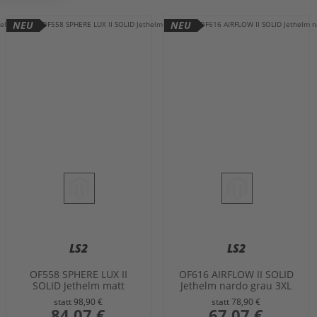
NEU
NEU
LS2
LS2
OF558 SPHERE LUX II
OF616 AIRFLOW II SOLID
SOLID Jethelm matt
Jethelm nardo grau 3XL
titanium L
statt
98,90 €
statt
78,90 €
sonderangebot
84,07 €
sonderangebot
67,07 €