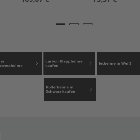
der
Carbon Klapphelme
Jethelme in Weiß
ocrosshelme
kaufen
Rollerhelme in
Schwarz kaufen