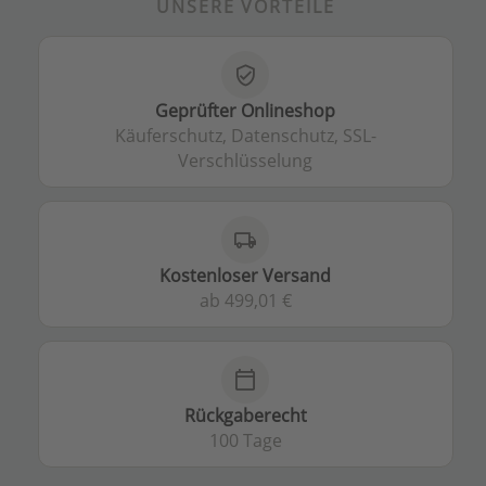
UNSERE VORTEILE
verified_user
Geprüfter Onlineshop
Käuferschutz, Datenschutz, SSL-
Verschlüsselung
local_shipping
Kostenloser Versand
ab 499,01 €
calendar_today
Rückgaberecht
100 Tage