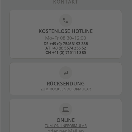
KONTAKT
phone
KOSTENLOSE HOTLINE
Mo–Fr 08:30–12:00
DE +49 (0) 75463193 388
AT +43 (0) 5574 256 52
CH +41 (0) 715111 385
subdirectory_arrow_left
RÜCKSENDUNG
ZUM RÜCKSENDEFORMULAR
laptop
ONLINE
ZUM ONLINEFORMULAR
oder per Mail an