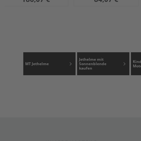
Jethelme mit
Kin
MT Jethelme
Sonnenblende
Mot
kaufen