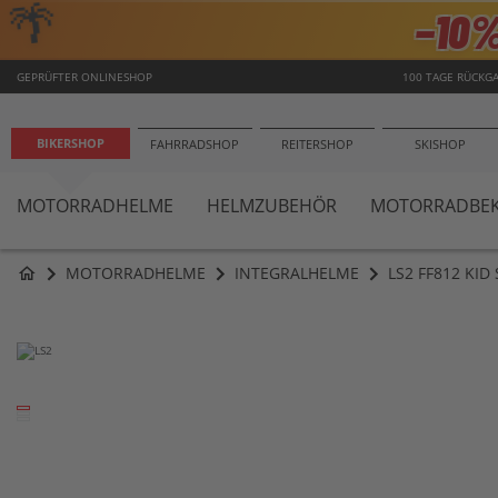
🌴
−10
GEPRÜFTER ONLINESHOP
100 TAGE RÜCKG
BIKERSHOP
FAHRRADSHOP
REITERSHOP
SKISHOP
MOTORRADHELME
HELMZUBEHÖR
MOTORRADBEK
MOTORRADHELME
INTEGRALHELME
LS2 FF812 KI
home
Zum
Ende
der
Bildergalerie
springen