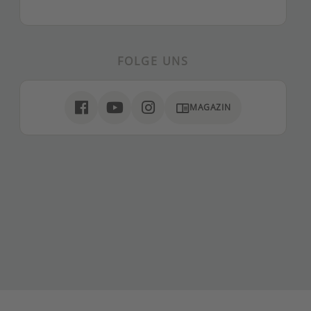
FOLGE UNS
chrome_reader_mode
MAGAZIN