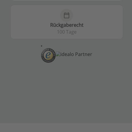
calendar_today
Rückgaberecht
100 Tage