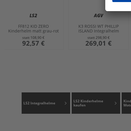
LS2
AGV
FF812 KID ZERO
K3 ROSSI WT PHILLIP
Kinderhelm matt grau-rot
ISLAND Integralhelm
S
gelb-schwarz L
statt
108,90 €
statt
298,90 €
sonderangebot
92,57 €
sonderangebot
269,01 €
LS2 Kinderhelme
Kin
LS2 Integralhelme
kaufen
Mot