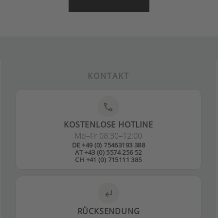
KONTAKT
phone
KOSTENLOSE HOTLINE
Mo–Fr 08:30–12:00
DE +49 (0) 75463193 388
AT +43 (0) 5574 256 52
CH +41 (0) 715111 385
subdirectory_arrow_left
RÜCKSENDUNG