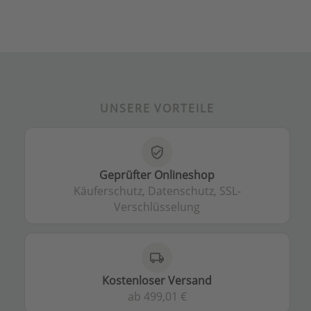
UNSERE VORTEILE
verified_user
Geprüfter Onlineshop
Käuferschutz, Datenschutz, SSL-
Verschlüsselung
local_shipping
Kostenloser Versand
ab 499,01 €