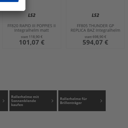
LS2
LS2
FF820 RAPID III POPPIES II
FF805 THUNDER GP
Integralhelm matt
REPLICA BAZ Integralhelm
schwarz-pink XL
weiss-rot-blau L
statt
118,90 €
statt
698,90 €
sonderangebot
101,07 €
sonderangebot
594,07 €
Rollerhelme mit
Rollerhelme für
Sonnenblende
Brillenträger
kaufen