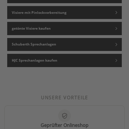
Visiere mit Pinlockvorbereitung
getönte Visiere kaufen
Schuberth Sprechanlagen
HJC Sprechanlagen kaufen
UNSERE VORTEILE
verified_user
Geprüfter Onlineshop