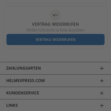
undo
VERTRAG WIDERRUFEN
Widerrufsrecht online ausüben
VERTRAG WIDERRUFEN
ZAHLUNGSARTEN
add
HELMEXPRESS.COM
add
KUNDENSERVICE
add
LINKS
add