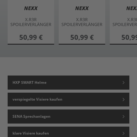
NEXX
NEXX
NEX
X.R3R
X.R3R
X.R3
SPOILERVERLÄNGER
SPOILERVERLÄNGER
SPOILERVE
UNG hinten
UNG hinten
UNG hi
50,99 €
50,99 €
50,9
HXP SMART Helme
verspiegelte Visiere kaufen
SENA Sprechanlagen
klare Visiere kaufen