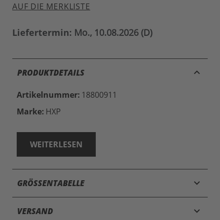
AUF DIE MERKLISTE
Liefertermin:
Mo., 10.08.2026 (D)
keyboard_arrow_up
PRODUKTDETAILS
Artikelnummer:
18800911
Marke:
HXP
WEITERLESEN
keyboard_arrow_down
GRÖSSENTABELLE
keyboard_arrow_down
VERSAND