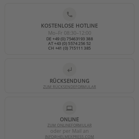
phone
KOSTENLOSE HOTLINE
Mo–Fr 08:30–12:00
DE +49 (0) 75463193 388
AT +43 (0) 5574 256 52
CH +41 (0) 715111 385
subdirectory_arrow_left
RÜCKSENDUNG
ZUM RÜCKSENDEFORMULAR
laptop
ONLINE
ZUM ONLINEFORMULAR
oder per Mail an
INFO@HELMEXPRESS.COM