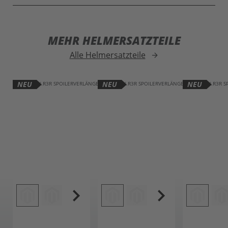
MEHR HELMERSATZTEILE
Alle Helmersatzteile
arrow_forward
NEU
NEU
NEU