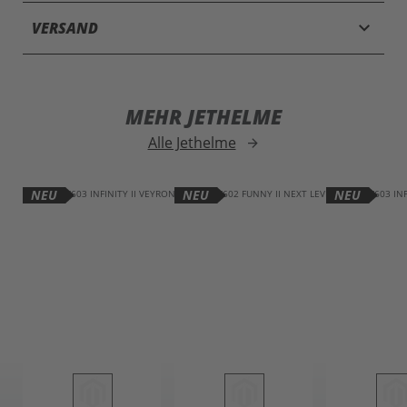
keyboard_arrow_down
VERSAND
MEHR JETHELME
Alle Jethelme
arrow_forward
NEU
NEU
NEU