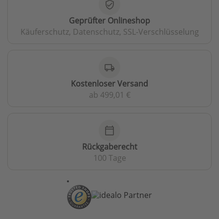
verified_user
Geprüfter Onlineshop
Käuferschutz, Datenschutz, SSL-Verschlüsselung
local_shipping
Kostenloser Versand
ab 499,01 €
calendar_today
Rückgaberecht
100 Tage