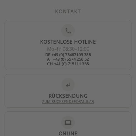
KONTAKT
phone
KOSTENLOSE HOTLINE
Mo–Fr 08:30–12:00
DE +49 (0) 75463193 388
AT +43 (0) 5574 256 52
CH +41 (0) 715111 385
subdirectory_arrow_left
RÜCKSENDUNG
ZUM RÜCKSENDEFORMULAR
laptop
ONLINE