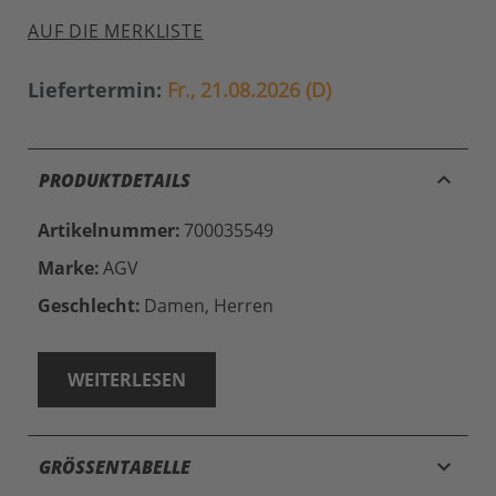
AUF DIE MERKLISTE
Liefertermin:
Fr., 21.08.2026 (D)
keyboard_arrow_up
PRODUKTDETAILS
Artikelnummer:
700035549
Marke:
AGV
Geschlecht:
Damen, Herren
WEITERLESEN
keyboard_arrow_down
GRÖSSENTABELLE