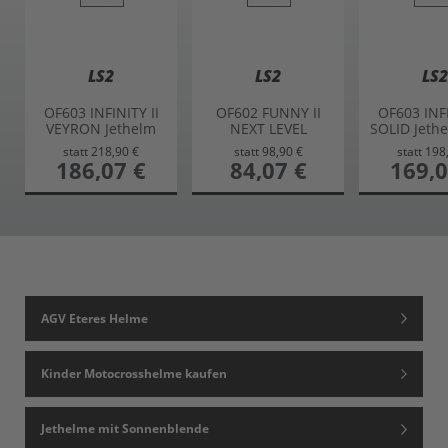
LS2
LS2
LS2
OF603 INFINITY II
OF602 FUNNY II
OF603 INFI
VEYRON Jethelm
NEXT LEVEL
SOLID Jeth
grau-weiss 3XL
Kinderhelm weiss L
concrete g
statt
218,90 €
statt
98,90 €
statt
198
sonderangebot
186,07 €
sonderangebot
84,07 €
sonderang
169,0
AGV Eteres Helme
Kinder Motocrosshelme kaufen
Jethelme mit Sonnenblende