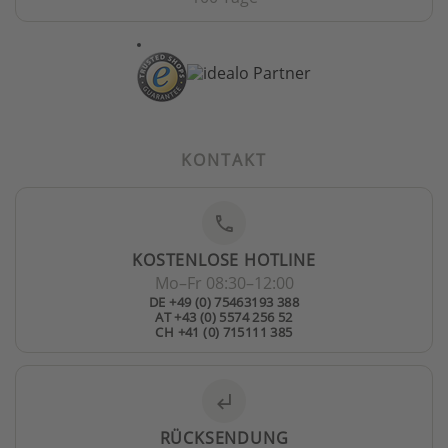
KONTAKT
phone
KOSTENLOSE HOTLINE
Mo–Fr 08:30–12:00
DE +49 (0) 75463193 388
AT +43 (0) 5574 256 52
CH +41 (0) 715111 385
subdirectory_arrow_left
RÜCKSENDUNG