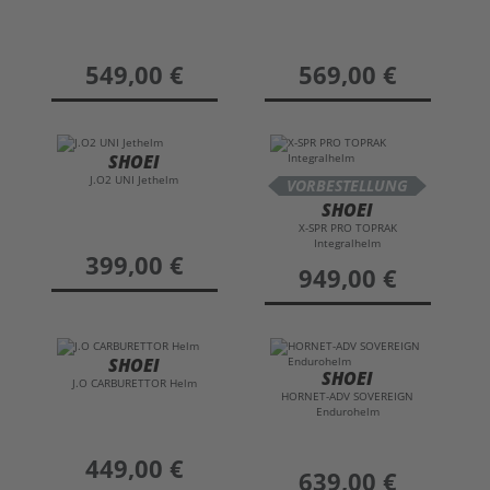
preis
549,00 €
preis
569,00 €
SHOEI
J.O2 UNI Jethelm
VORBESTELLUNG
SHOEI
X-SPR PRO TOPRAK
Integralhelm
preis
399,00 €
preis
949,00 €
SHOEI
SHOEI
J.O CARBURETTOR Helm
HORNET-ADV SOVEREIGN
Endurohelm
preis
449,00 €
preis
639,00 €