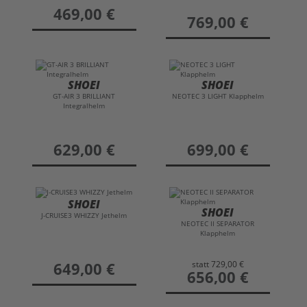
preis
469,00 €
preis
769,00 €
SHOEI
SHOEI
GT-AIR 3 BRILLIANT
NEOTEC 3 LIGHT Klapphelm
Integralhelm
preis
629,00 €
preis
699,00 €
SHOEI
SHOEI
J-CRUISE3 WHIZZY Jethelm
NEOTEC II SEPARATOR
Klapphelm
statt
729,00 €
preis
649,00 €
preis
656,00 €