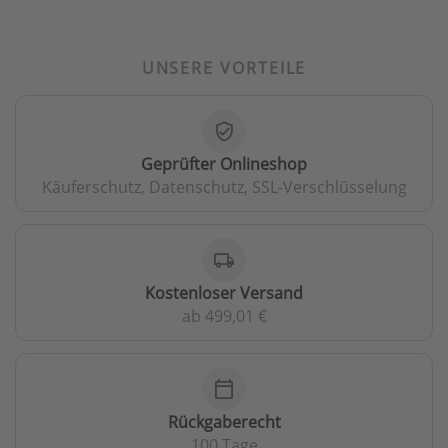
UNSERE VORTEILE
verified_user
Geprüfter Onlineshop
Käuferschutz, Datenschutz, SSL-Verschlüsselung
local_shipping
Kostenloser Versand
ab 499,01 €
calendar_today
Rückgaberecht
100 Tage