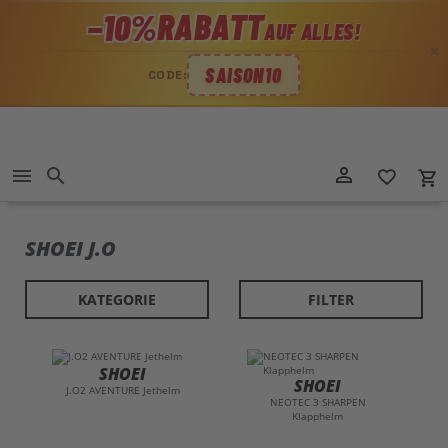
RABATT
−10%
AUF ALLES!
✕
SAISON10
CODE:
Direkt
person_outline
menu
search
favorite_border
local_grocery_store
zum
Inhalt
SHOEI J.O
KATEGORIE
FILTER
SHOEI
SHOEI
J.O2 AVENTURE Jethelm
NEOTEC 3 SHARPEN
Klapphelm