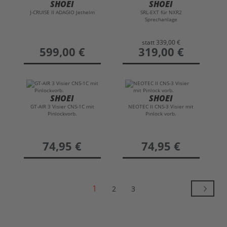
SHOEI
SHOEI
J-CRUISE II ADAGIO Jethelm
SRL-EXT für NXR2
Sprechanlage
statt
339,00 €
preis
599,00 €
preis
319,00 €
SHOEI
SHOEI
GT-AIR 3 Visier CNS-1C mit
NEOTEC II CNS-3 Visier mit
Pinlockvorb.
Pinlock vorb.
preis
74,95 €
preis
74,95 €
1
2
3