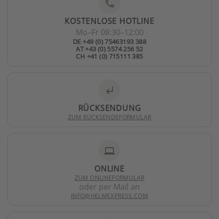
phone
KOSTENLOSE HOTLINE
Mo–Fr 08:30–12:00
DE +49 (0) 75463193 388
AT +43 (0) 5574 256 52
CH +41 (0) 715111 385
subdirectory_arrow_left
RÜCKSENDUNG
ZUM RÜCKSENDEFORMULAR
laptop
ONLINE
ZUM ONLINEFORMULAR
oder per Mail an
INFO@HELMEXPRESS.COM