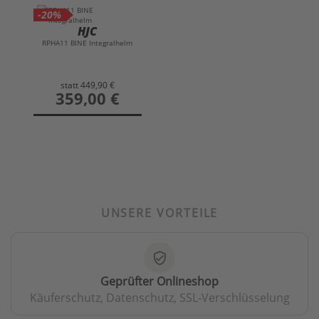
-20%
HJC
RPHA11 BINE Integralhelm
statt
449,90 €
preis
359,00 €
UNSERE VORTEILE
verified_user
Geprüfter Onlineshop
Käuferschutz, Datenschutz, SSL-Verschlüsselung