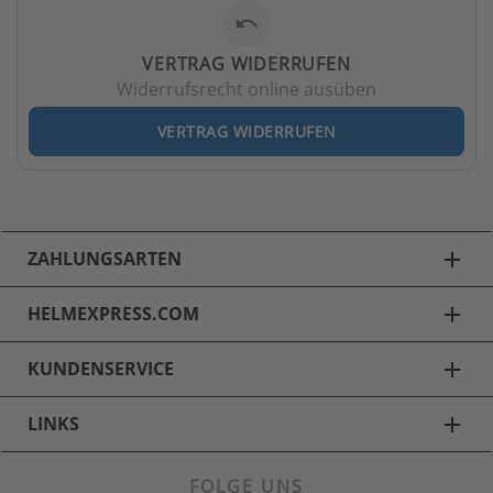
undo
VERTRAG WIDERRUFEN
Widerrufsrecht online ausüben
VERTRAG WIDERRUFEN
ZAHLUNGSARTEN
add
HELMEXPRESS.COM
add
KUNDENSERVICE
add
LINKS
add
FOLGE UNS