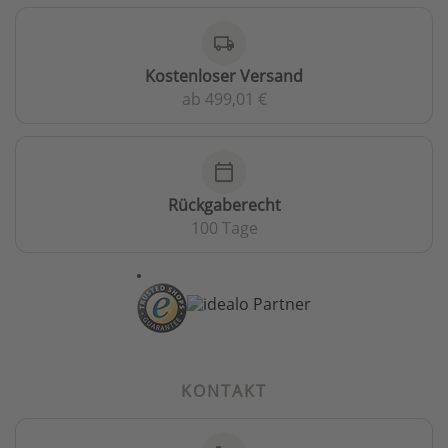
local_shipping
Kostenloser Versand
ab 499,01 €
calendar_today
Rückgaberecht
100 Tage
KONTAKT