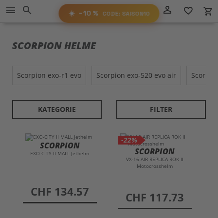
−10%
person_outline
menu
search
favorite_border
local_grocery_store
RABATT
AUF ALLES!
☀️
−10 %
CODE: SAISON10
SAISON10
CODE:
SCORPION HELME
scorpion exo-r1 evo
scorpion exo-520 evo air
scorpio
KATEGORIE
FILTER
-22%
SCORPION
SCORPION
EXO-CITY II MALL Jethelm
VX-16 AIR REPLICA ROK II
Motocrosshelm
preis
CHF 134.57
preis
CHF 117.73