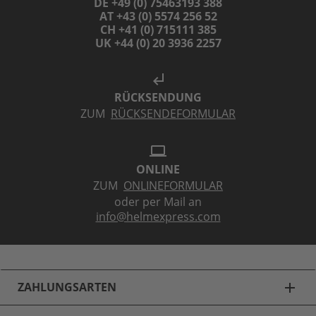
DE +49 (0) 75463193 388
AT +43 (0) 5574 256 52
CH +41 (0) 715111 385
UK +44 (0) 20 3936 2257
subdirectory_arrow_left
RÜCKSENDUNG
ZUM
RÜCKSENDEFORMULAR
laptop
ONLINE
ZUM
ONLINEFORMULAR
oder per Mail an
info@helmexpress.com
ZAHLUNGSARTEN
add