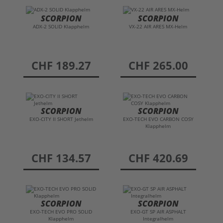
SCORPION
SCORPION
ADX-2 SOLID Klapphelm
VX-22 AIR ARES MX-Helm
preis
CHF 189.27
preis
CHF 265.00
SCORPION
SCORPION
EXO-CITY II SHORT Jethelm
EXO-TECH EVO CARBON COSY
Klapphelm
preis
CHF 134.57
preis
CHF 420.69
SCORPION
SCORPION
EXO-TECH EVO PRO SOLID
EXO-GT SP AIR ASPHALT
Klapphelm
Integralhelm