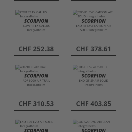
SCORPION
SCORPION
COVERT FX GALLUS
EXO-R1 EVO CARBON AIR
Integralhelm
SOLID Integralhelm
preis
CHF 252.38
preis
CHF 378.61
SCORPION
SCORPION
ADF-9000 AIR TRAIL
EXO-GT SP AIR SOLID
Integralhelm
Integralhelm
preis
CHF 310.53
preis
CHF 403.85
SCORPION
SCORPION