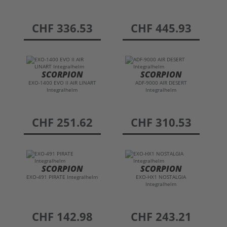
preis
CHF 336.53
preis
CHF 445.93
SCORPION
SCORPION
EXO-1400 EVO II AIR LINART
ADF-9000 AIR DESERT
Integralhelm
Integralhelm
preis
CHF 251.62
preis
CHF 310.53
SCORPION
SCORPION
EXO-491 PIRATE Integralhelm
EXO-HX1 NOSTALGIA
Integralhelm
preis
CHF 142.98
preis
CHF 243.21