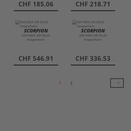
preis
CHF 185.06
preis
CHF 218.71
SCORPION
SCORPION
EXO-RACE AIR SOLID
ADF-9000 AIR SOLID
Integralhelm
Integralhelm
preis
CHF 546.91
preis
CHF 336.53
1
2