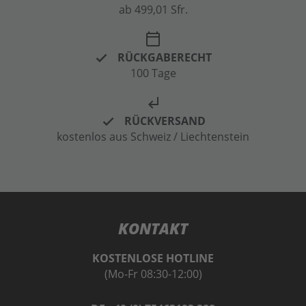
ab 499,01 Sfr.
calendar_today
RÜCKGABERECHT
100 Tage
subdirectory_arrow_left
RÜCKVERSAND
kostenlos aus Schweiz / Liechtenstein
KONTAKT
KOSTENLOSE HOTLINE
(Mo-Fr 08:30-12:00)