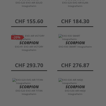
EXO-520 EVO AIR SOLID
EXO-520 EVO AIR ELAN
Integralhelm
Integralhelm
preis
CHF 155.60
preis
CHF 184.30
-20%
SCORPION
SCORPION
EXO-R1 EVO AIR VICTORY
EXO-930 SMART Integralhelm
Integralhelm
preis
CHF 293.70
preis
CHF 276.87
SCORPION
SCORPION
EXO-520 EVO AIR TITAN
EXO-530 AIR HADJI
Integralhelm
Integralhelm