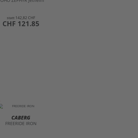
SOHO ZEPHYR Jethelm
statt
142,82 CHF
preis
CHF 121.85
CABERG
FREERIDE IRON