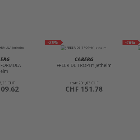
-25%
-46%
BERG
CABERG
E FORMULA
FREERIDE TROPHY Jethelm
helm
3,23 CHF
statt
201,63 CHF
109.62
preis
CHF 151.78