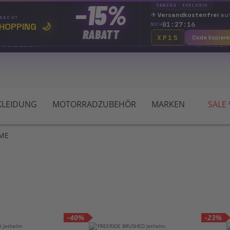
−15%
CABERG · EXKLUSIV
✈
Versandkostenfrei
auf
 NACHT
01:27:16
HOPPING
🌙
NOCH
RABATT
XP15
Code kopiere
 RÜCKGABERECHT
TOP MARKEN
LEIDUNG
MOTORRADZUBEHÖR
MARKEN
SALE
LME
-40%
-23%