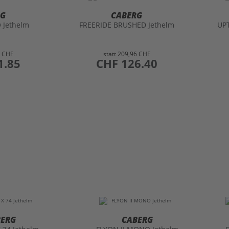
RG
CABERG
 Jethelm
FREERIDE BRUSHED Jethelm
UP
2 CHF
statt
209,96 CHF
1.85
preis
CHF 126.40
BERG
CABERG