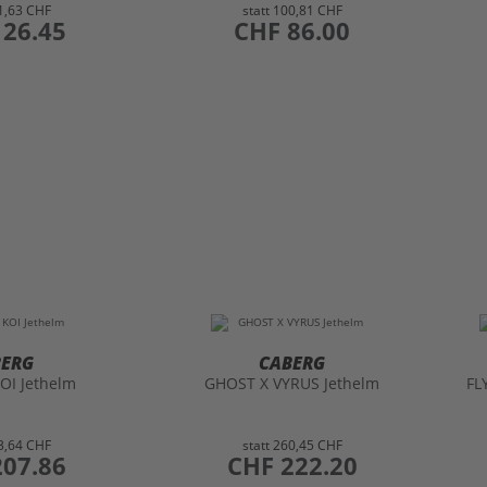
1,63 CHF
statt
100,81 CHF
126.45
preis
CHF 86.00
BERG
CABERG
KOI Jethelm
GHOST X VYRUS Jethelm
FL
3,64 CHF
statt
260,45 CHF
207.86
preis
CHF 222.20