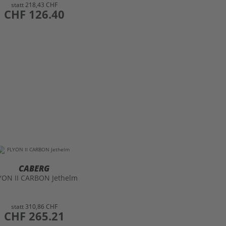
statt
218,43 CHF
preis
CHF 126.40
CABERG
YON II CARBON Jethelm
statt
310,86 CHF
preis
CHF 265.21