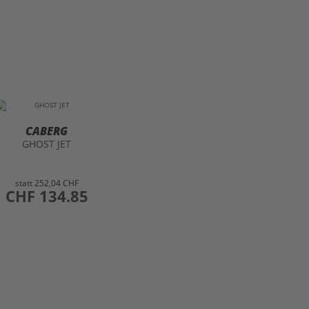
CABERG
GHOST JET
statt
252,04 CHF
preis
CHF 134.85