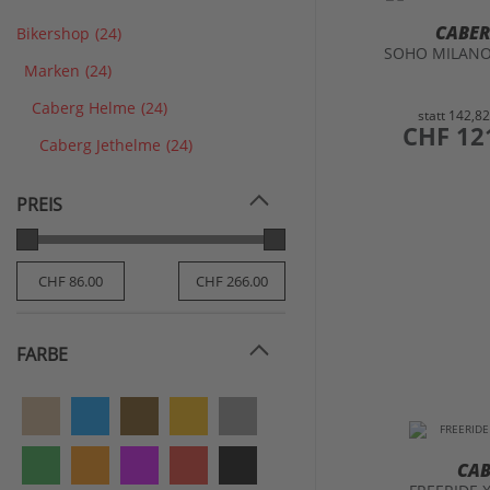
CABE
Bikershop
(24)
SOHO MILANO
Marken
(24)
Caberg Helme
(24)
statt
142,8
preis
CHF 12
Caberg Jethelme
(24)
PREIS
FARBE
CA