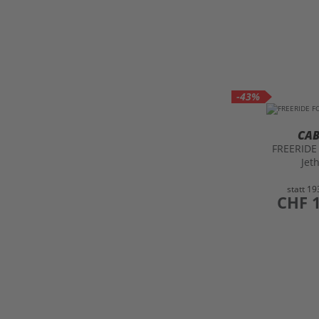
-43%
CA
FREERID
Jet
statt
19
preis
CHF 