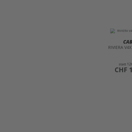
CA
RIVIERA V4X
statt
12
preis
CHF 