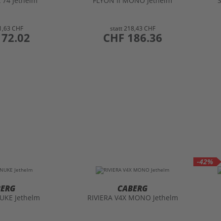
 74 Jethelm
FLYON II MONO Jethelm
1,63 CHF
statt
218,43 CHF
172.02
preis
CHF 186.36
-42%
BERG
CABERG
UKE Jethelm
RIVIERA V4X MONO Jethelm