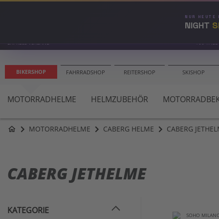
NUR HEUTE
NIGHT
S
EXPRESS VERSAND
100 TAGE
BIKERSHOP
FAHRRADSHOP
REITERSHOP
SKISHOP
MOTORRADHELME
HELMZUBEHÖR
MOTORRADBEK
MOTORRADHELME
CABERG HELME
CABERG JETHE
home
CABERG JETHELME
KATEGORIE