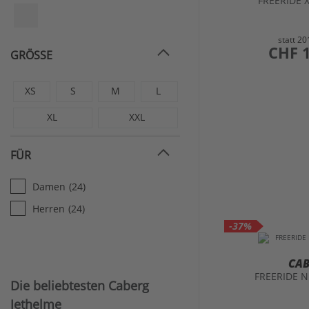
FREERIDE X
statt
20
preis
CHF 
GRÖSSE
XS
S
M
L
XL
XXL
FÜR
Damen
(24)
Herren
(24)
-37%
CA
FREERIDE N
Die beliebtesten Caberg
Jethelme