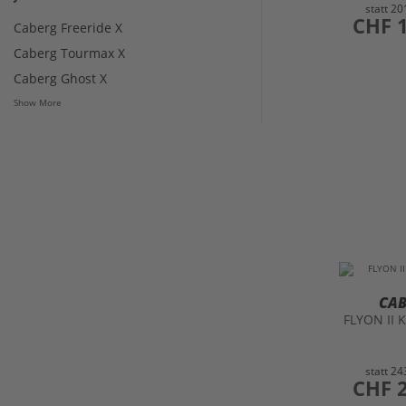
statt
20
preis
CHF 
Caberg Freeride X
Caberg Tourmax X
Caberg Ghost X
Show More
CA
FLYON II 
statt
24
preis
CHF 