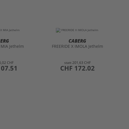
BERG
CABERG
 MIA Jethelm
FREERIDE X IMOLA Jethelm
6,02 CHF
statt
201,63 CHF
107.51
preis
CHF 172.02