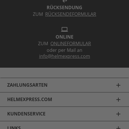
subdirectory_arrow_left
RÜCKSENDUNG
ZUM
RÜCKSENDEFORMULAR
laptop
ONLINE
ZUM
ONLINEFORMULAR
oder per Mail an
info@helmexpress.com
ZAHLUNGSARTEN
add
HELMEXPRESS.COM
add
KUNDENSERVICE
add
LINKS
add