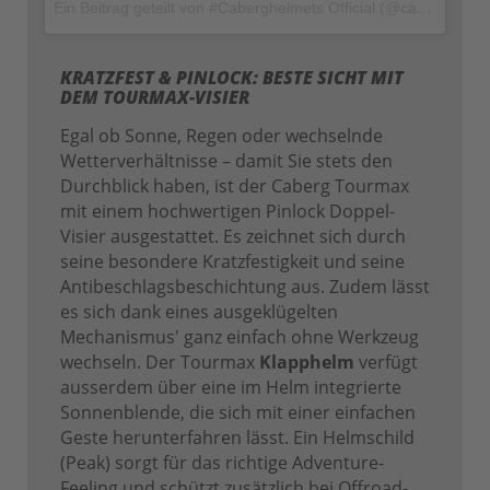
Ein Beitrag geteilt von #Caberghelmets Official (@caberghelmets)
KRATZFEST & PINLOCK: BESTE SICHT MIT
DEM TOURMAX-VISIER
Egal ob Sonne, Regen oder wechselnde
Wetterverhältnisse – damit Sie stets den
Durchblick haben, ist der Caberg Tourmax
mit einem hochwertigen Pinlock Doppel-
Visier ausgestattet. Es zeichnet sich durch
seine besondere Kratzfestigkeit und seine
Antibeschlagsbeschichtung aus. Zudem lässt
es sich dank eines ausgeklügelten
Mechanismus' ganz einfach ohne Werkzeug
wechseln. Der Tourmax
Klapphelm
verfügt
ausserdem über eine im Helm integrierte
Sonnenblende, die sich mit einer einfachen
Geste herunterfahren lässt. Ein Helmschild
(Peak) sorgt für das richtige Adventure-
Feeling und schützt zusätzlich bei Offroad-