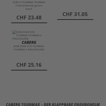
DUKE II-TOURMAX-TOURMAX
X Sonnenblende getönt-
04. DESIGN
kratzf.
preis
CHF 31.05
preis
CHF 23.48
05. KRATZFEST & PINLOCK
06. INNENAUSSTATTUNG
CABERG
07. CABERG TOURMAX DATENBLATT
DUKE-DUKE EVO-TOURMAX-
TOURMAX X PINLOCKLINSE
preis
CHF 25.16
CABERG TOURMAX – DER KLAPPBARE ENDUROHELM