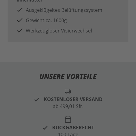
Ausgeklügeltes Belüftungssystem
Gewicht ca. 1600g
Werkzeugloser Visierwechsel
UNSERE VORTEILE
local_shipping
KOSTENLOSER VERSAND
ab 499,01 Sfr.
calendar_today
RÜCKGABERECHT
100 Tage