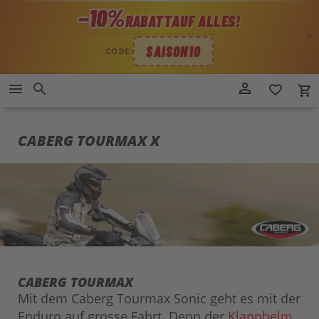
−10%
RABATT
AUF ALLES!
✕
SAISON10
CODE:
Direkt
person_outline
menu
search
favorite_border
local_grocery_store
zum
Inhalt
CABERG TOURMAX X
CABERG TOURMAX
Mit dem Caberg Tourmax Sonic geht es mit der
Enduro auf grosse Fahrt. Denn der
Klapphelm