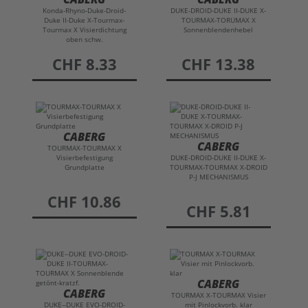
Konda-Rhyno-Duke-Droid-
DUKE-DROID-DUKE II-DUKE X-
waschbaren Innenfutter sowie der im Kinn-
Duke II-Duke X-Tourmax-
TOURMAX-TORUMAX X
und Stirnbereich regelbaren Belüftung kein
Tourmax X Visierdichtung
Sonnenblendenhebel
oben schw.
Problem. Das Pinlock Doppel-Visier des
Caberg
preis
CHF 8.33
preis
CHF 13.38
Helm
sorgt in Verbindung mit der integrierten
Sonnenblende für gute Sicht und das optionale
Bluetooth-Bordsystem für perfekte
Kommunikation, Unterhaltung und GPS-
Orientierung. Einfach jetzt günstig bestellen im
CABERG
CABERG
TOURMAX-TOURMAX X
Helm Shop
bei helmexpress.com.
Visierbefestigung
DUKE-DROID-DUKE II-DUKE X-
Grundplatte
TOURMAX-TOURMAX X-DROID
INHALTSVERZEICHNIS CABERG
P-J MECHANISMUS
TOURMAX
preis
CHF 10.86
preis
CHF 5.81
01. KLAPPBARER ENDUROHELM
02. QUALITÄT MADE IN ITALY
CABERG
CABERG
03. JET- UND INTEGRALHELM IN EINEM
TOURMAX X-TOURMAX Visier
DUKE--DUKE EVO-DROID-
mit Pinlockvorb. klar