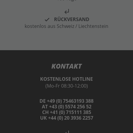
subdirectory_arrow_left
RÜCKVERSAND
kostenlos aus Schweiz / Liechtenstein
KONTAKT
KOSTENLOSE HOTLINE
(Mo-Fr 08:30-12:00)
DE +49 (0) 75463193 388
AT +43 (0) 5574 256 52
CH +41 (0) 715111 385
UK +44 (0) 20 3936 2257