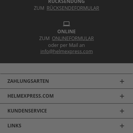
RÜCKSENDUNG
ZUM
RÜCKSENDEFORMULAR
laptop
ONLINE
ZUM
ONLINEFORMULAR
oder per Mail an
info@helmexpress.com
ZAHLUNGSARTEN
add
HELMEXPRESS.COM
add
KUNDENSERVICE
add
LINKS
add