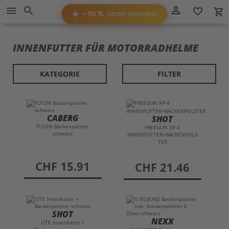
Direkt
−10%
person_outline
menu
search
favorite_border
local_grocery_store
RABATT
zum
AUF ALLES!
☀️
−10 %
CODE: SAISON10
Inhalt
SAISON10
CODE:
INNENFUTTER FÜR MOTORRADHELME
KATEGORIE
FILTER
CABERG
SHOT
FLYON Backenpolster
FREEGUN XP-4
schwarz
INNENFUTTER+BACKENPOLS
TER
preis
CHF 15.91
preis
CHF 21.46
SHOT
NEXX
LITE Innenfutter +