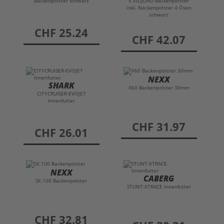
Backenpolster schwarz
X.VILIJORD Backenpolster
inkl. Nackenpolster 4 Ösen
schwarz
preis
CHF 25.24
preis
CHF 42.07
NEXX
SHARK
X60 Backenpolster 30mm
CITYCRUISER-EVOJET
Innenfutter
preis
CHF 31.97
preis
CHF 26.01
NEXX
CABERG
SX.100 Backenpolster
STUNT-XTRACE Innenfutter
preis
CHF 32.81
preis