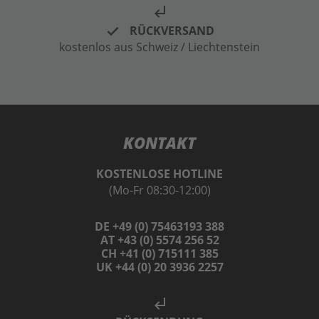
subdirectory_arrow_left
RÜCKVERSAND
kostenlos aus Schweiz / Liechtenstein
KONTAKT
KOSTENLOSE HOTLINE
(Mo-Fr 08:30-12:00)
DE +49 (0) 75463193 388
AT +43 (0) 5574 256 52
CH +41 (0) 715111 385
UK +44 (0) 20 3936 2257
subdirectory_arrow_left