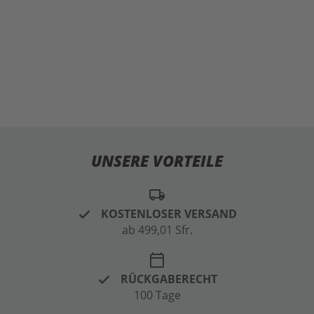
UNSERE VORTEILE
local_shipping
KOSTENLOSER VERSAND
ab 499,01 Sfr.
calendar_today
RÜCKGABERECHT
100 Tage