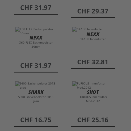
preis
CHF 31.97
preis
CHF 29.37
NEXX
NEXX
SX.100 Innenfutter
X60 FLEX Backenpolster
30mm
preis
CHF 32.81
preis
CHF 31.97
SHARK
SHOT
S600 Backenpolster 2013
FURIOUS Innenfutter
grau
Mod.2012
preis
CHF 16.75
preis
CHF 25.16