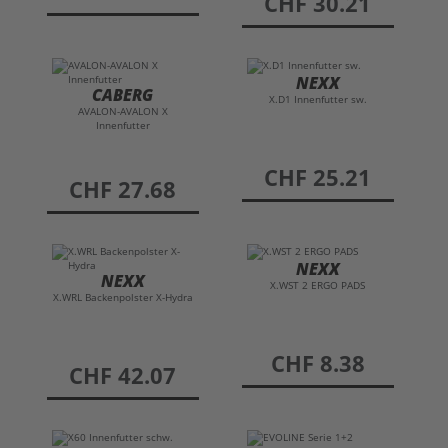
CHF 30.21
NEXX
CABERG
X.D1 Innenfutter sw.
AVALON-AVALON X
Innenfutter
preis
CHF 25.21
preis
CHF 27.68
NEXX
NEXX
X.WST 2 ERGO PADS
X.WRL Backenpolster X-Hydra
preis
CHF 8.38
preis
CHF 42.07