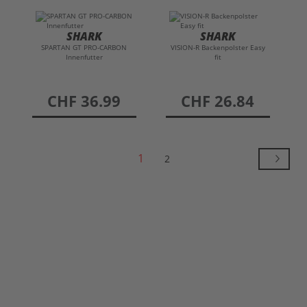
SHARK
SHARK
SPARTAN GT PRO-CARBON
VISION-R Backenpolster Easy
Innenfutter
fit
preis
CHF 36.99
preis
CHF 26.84
1
2