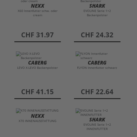
NEXX
SHARK
X60 Innenfutter schw. oder
EVOLINE Serie 1+2
cream
Backenpolster
preis
CHF 31.97
preis
CHF 24.32
CABERG
CABERG
LEVO X-LEVO Backenpolster
FLYON Innenfutter schwarz
preis
CHF 41.15
preis
CHF 22.64
NEXX
SHARK
X70 INNENAUSSTATTUNG
EVOLINE Serie 1+2
INNENFUTTER