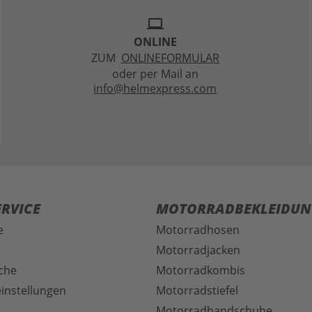
laptop
ONLINE
ZUM
ONLINEFORMULAR
oder per Mail an
info@helmexpress.com
RVICE
MOTORRADBEKLEIDUN
e
Motorradhosen
Motorradjacken
che
Motorradkombis
instellungen
Motorradstiefel
Motorradhandschuhe