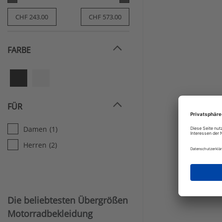
FARBE
FÜR
Damen
(1)
Herren
(2)
Die beliebtesten Übergrößen
Motorradbekleidung