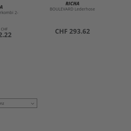
RICHA
A
BOULEVARD Lederhose
kombi 2-
0 CHF
preis
CHF 293.62
2.22