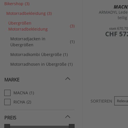
Bikershop
(3)
MACN
ARMADYL Leder
Motorradbekleidung
(3)
teilig
Übergrößen
(3)
statt
670,7
Motorradbekleidung
preis
CHF 57
Motorradjacken in
(1)
Übergrößen
Motorradkombi Übergröße
(1)
Motorradhosen in Übergröße
(1)
MARKE
MACNA
(1)
SORTIEREN
RICHA
(2)
PREIS