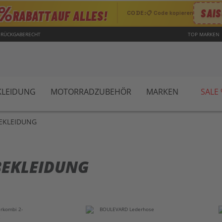
0%
SAIS
RABATT
AUF ALLES!
CODE:
📋 Code kopieren
 RÜCKGABERECHT
TOP MARKEN
LEIDUNG
MOTORRADZUBEHÖR
MARKEN
SALE
KLEIDUNG
KLEIDUNG