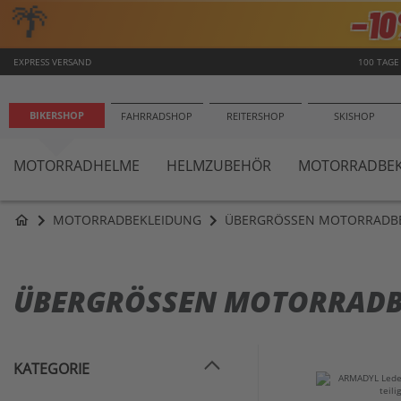
🌴
−1
EXPRESS VERSAND
100 TAGE
BIKERSHOP
FAHRRADSHOP
REITERSHOP
SKISHOP
MOTORRADHELME
HELMZUBEHÖR
MOTORRADBEK
MOTORRADBEKLEIDUNG
ÜBERGRÖSSEN MOTORRADBE
home
ÜBERGRÖSSEN MOTORRADBE
KATEGORIE