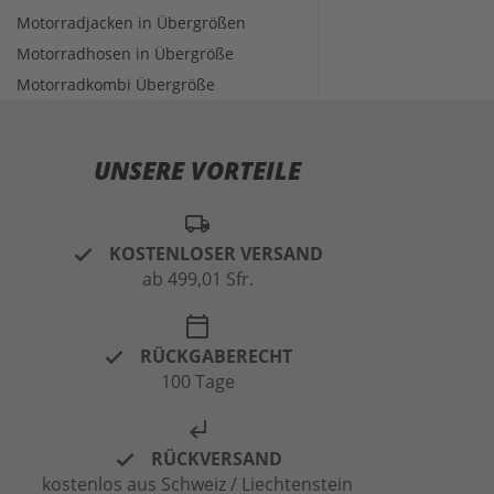
Motorradjacken in Übergrößen
Motorradhosen in Übergröße
Motorradkombi Übergröße
UNSERE VORTEILE
local_shipping
KOSTENLOSER VERSAND
ab 499,01 Sfr.
calendar_today
RÜCKGABERECHT
100 Tage
subdirectory_arrow_left
RÜCKVERSAND
kostenlos aus Schweiz / Liechtenstein