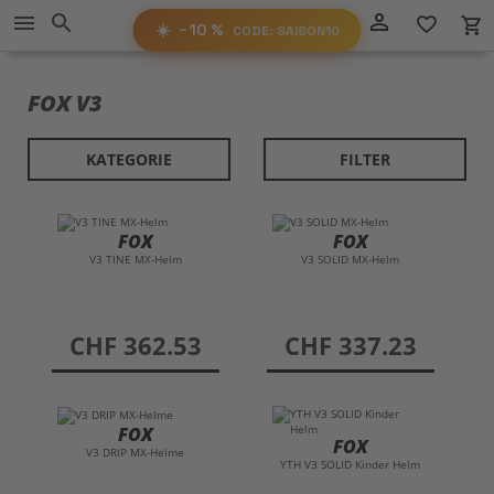
−10%
person_outline
menu
search
favorite_border
local_grocery_store
RABATT
AUF ALLES!
☀️
−10 %
CODE: SAISON10
SAISON10
CODE:
FOX V3
KATEGORIE
FILTER
FOX
FOX
V3 TINE MX-Helm
V3 SOLID MX-Helm
preis
CHF 362.53
preis
CHF 337.23
FOX
FOX
V3 DRIP MX-Helme
YTH V3 SOLID Kinder Helm