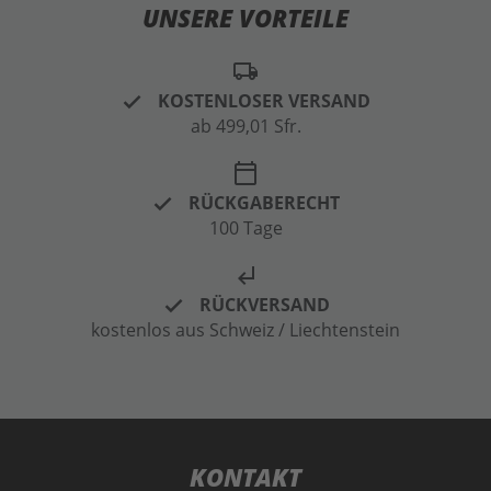
UNSERE VORTEILE
local_shipping
KOSTENLOSER VERSAND
ab 499,01 Sfr.
calendar_today
RÜCKGABERECHT
100 Tage
subdirectory_arrow_left
RÜCKVERSAND
kostenlos aus Schweiz / Liechtenstein
KONTAKT