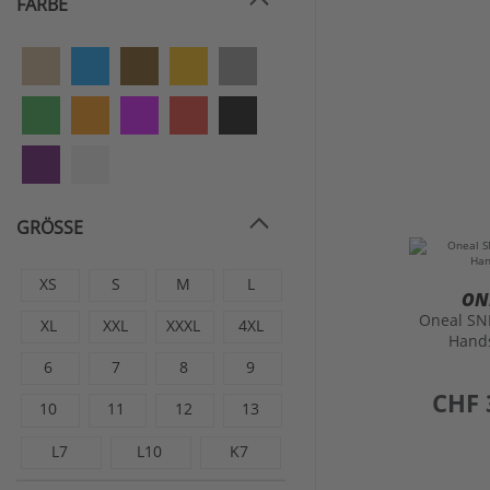
FARBE
GRÖSSE
XS
S
M
L
ON
Oneal SN
XL
XXL
XXXL
4XL
Hand
6
7
8
9
preis
CHF 
10
11
12
13
L7
L10
K7