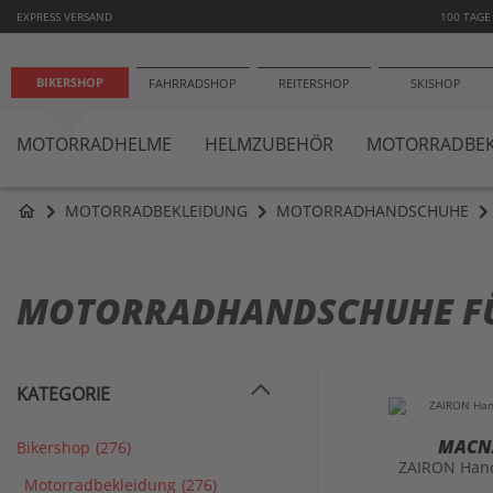
−1
EXPRESS VERSAND
100 TAGE
BIKERSHOP
FAHRRADSHOP
REITERSHOP
SKISHOP
MOTORRADHELME
HELMZUBEHÖR
MOTORRADBEK
MOTORRADBEKLEIDUNG
MOTORRADHANDSCHUHE
home
MOTORRADHANDSCHUHE F
KATEGORIE
MACN
Bikershop
(276)
ZAIRON Han
Motorradbekleidung
(276)