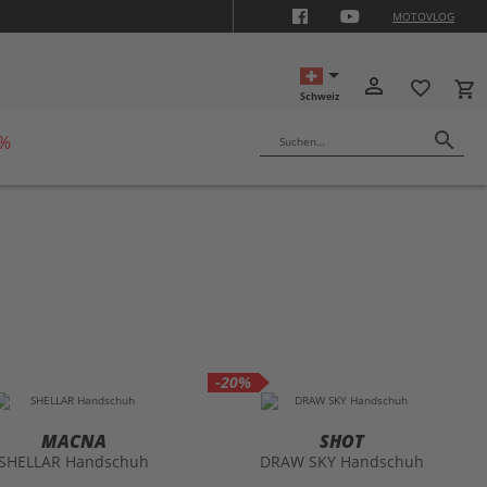
MOTOVLOG
ON10
person_outline
favorite_border
local_grocery_store
Schweiz
search
 %
Suchen…
-20%
MACNA
SHOT
SHELLAR Handschuh
DRAW SKY Handschuh