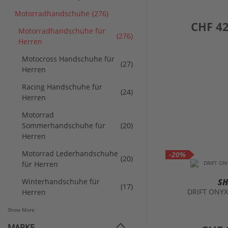
Motorradhandschuhe
(276)
preis
CHF 42
Motorradhandschuhe für
(276)
Herren
Motocross Handschuhe für
(27)
Herren
Racing Handschuhe für
(24)
Herren
Motorrad
Sommerhandschuhe für
(20)
Herren
Motorrad Lederhandschuhe
-20%
(20)
für Herren
Winterhandschuhe für
S
(17)
DRIFT ONY
Herren
Show More
MARKE
preis