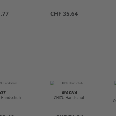
.77
preis
CHF 35.64
HOT
MACNA
X Handschuh
CHIZU Handschuh
O
preis