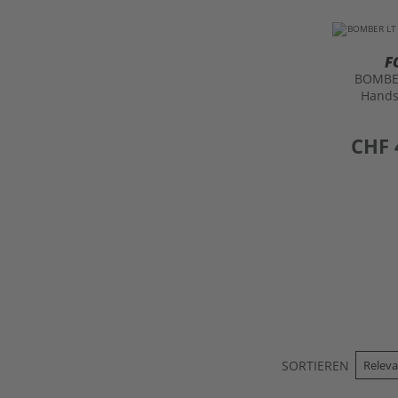
F
BOMBE
Hand
preis
CHF 
SORTIEREN