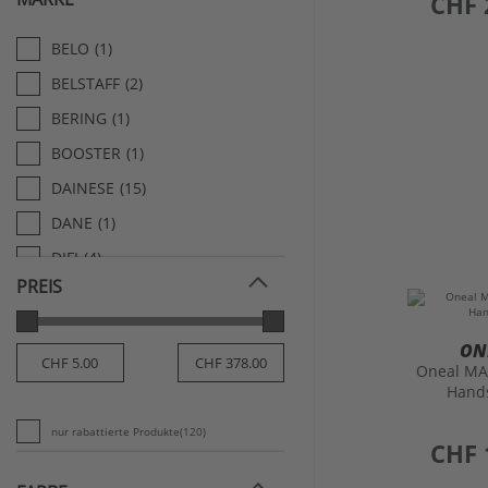
CHF 
BELO
(1)
BELSTAFF
(2)
BERING
(1)
BOOSTER
(1)
DAINESE
(15)
DANE
(1)
DIFI
(4)
PREIS
FIVE
(56)
FOX
(21)
ON
HELD
(19)
Oneal MA
Hand
Show More
nur rabattierte Produkte
(120)
preis
CHF 