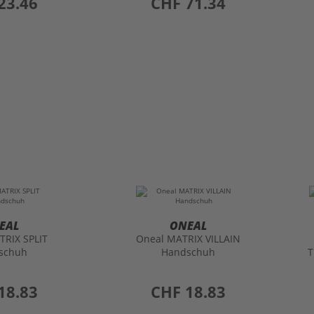
23.46
CHF 71.34
EAL
ONEAL
TRIX SPLIT
Oneal MATRIX VILLAIN
schuh
Handschuh
T
18.83
preis
CHF 18.83