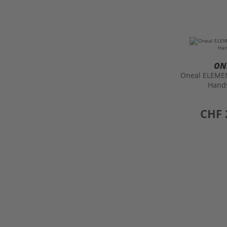
ON
Oneal ELEM
Hand
preis
CHF 