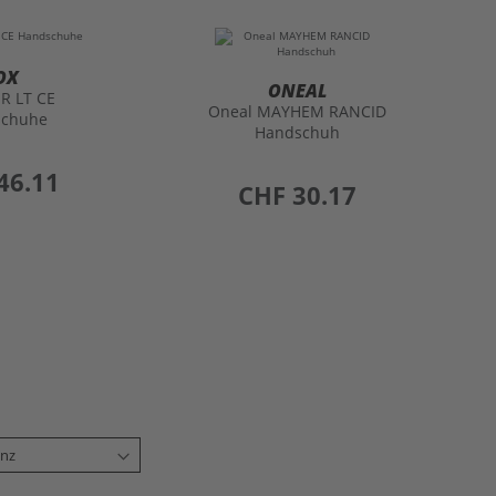
OX
ONEAL
R LT CE
Oneal MAYHEM RANCID
schuhe
Handschuh
46.11
preis
CHF 30.17