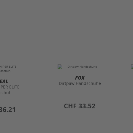
FOX
EAL
Dirtpaw Handschuhe
IPER ELITE
schuh
preis
CHF 33.52
36.21