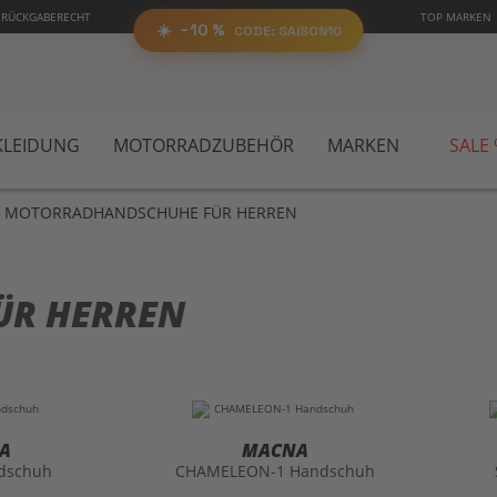
0%
 RÜCKGABERECHT
TOP MARKEN
SAIS
RABATT
AUF ALLES!
☀️
−10 %
CODE:
📋 Code kopieren
CODE: SAISON10
LEIDUNG
MOTORRADZUBEHÖR
MARKEN
SALE
MOTORRADHANDSCHUHE FÜR HERREN
ÜR HERREN
A
MACNA
dschuh
CHAMELEON-1 Handschuh