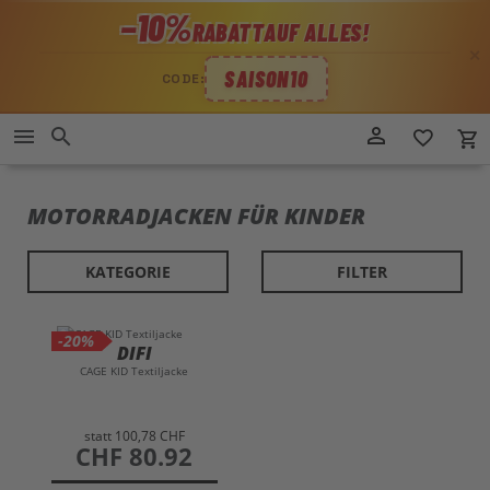
−10%
RABATT
AUF ALLES!
✕
SAISON10
CODE:
Direkt
person_outline
menu
search
favorite_border
local_grocery_store
zum
Inhalt
MOTORRADJACKEN FÜR KINDER
KATEGORIE
FILTER
-20%
DIFI
CAGE KID Textiljacke
statt
100,78 CHF
preis
CHF 80.92