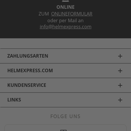
ONLINE
ZUM
ONLINEFORMULAR
oder per Mail an
info@helmexpress.com
ZAHLUNGSARTEN
add
HELMEXPRESS.COM
add
KUNDENSERVICE
add
LINKS
add
FOLGE UNS
Motorradbekleidung