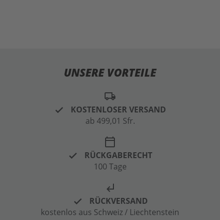
UNSERE VORTEILE
local_shipping
KOSTENLOSER VERSAND
ab 499,01 Sfr.
calendar_today
RÜCKGABERECHT
100 Tage
subdirectory_arrow_left
RÜCKVERSAND
kostenlos aus Schweiz / Liechtenstein