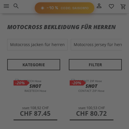
Direkt
−10%
person_outline
menu
search
favorite_border
local_grocery_store
RABATT
zum
AUF ALLES!
☀️
−10 %
CODE: SAISON10
Inhalt
SAISON10
CODE:
MOTOCROSS BEKLEIDUNG FÜR HERREN
motocross jacken für herren
motocross jersey für herren
KATEGORIE
FILTER
-20%
-20%
SHOT
SHOT
RACETECH Hose
CONTACT ZIP Hose
statt
108,92 CHF
statt
100,53 CHF
preis
CHF 87.45
preis
CHF 80.72