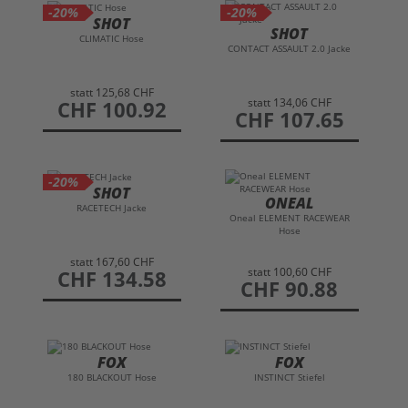
-20%
-20%
SHOT
SHOT
CLIMATIC Hose
CONTACT ASSAULT 2.0 Jacke
statt
125,68 CHF
statt
134,06 CHF
preis
CHF 100.92
preis
CHF 107.65
-20%
SHOT
ONEAL
RACETECH Jacke
Oneal ELEMENT RACEWEAR
Hose
statt
167,60 CHF
statt
100,60 CHF
preis
CHF 134.58
preis
CHF 90.88
FOX
FOX
180 BLACKOUT Hose
INSTINCT Stiefel