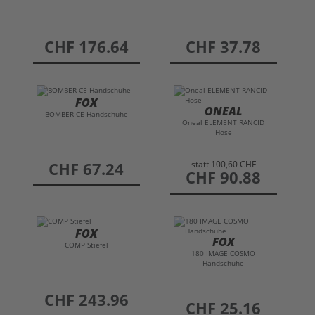
preis
CHF 176.64
preis
CHF 37.78
FOX
ONEAL
BOMBER CE Handschuhe
Oneal ELEMENT RANCID
Hose
statt
100,60 CHF
preis
CHF 67.24
preis
CHF 90.88
FOX
FOX
COMP Stiefel
180 IMAGE COSMO
Handschuhe
preis
CHF 243.96
preis
CHF 25.16