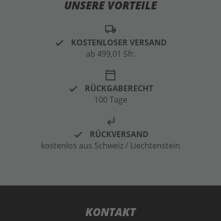
UNSERE VORTEILE
local_shipping
KOSTENLOSER VERSAND
ab 499,01 Sfr.
calendar_today
RÜCKGABERECHT
100 Tage
subdirectory_arrow_left
RÜCKVERSAND
kostenlos aus Schweiz / Liechtenstein
KONTAKT