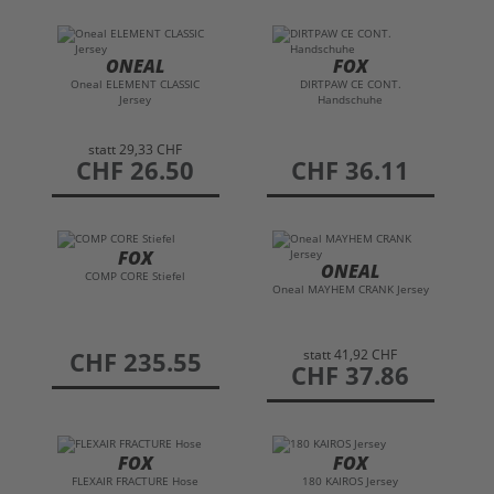
ONEAL
FOX
Oneal ELEMENT CLASSIC
DIRTPAW CE CONT.
Jersey
Handschuhe
statt
29,33 CHF
preis
CHF 26.50
preis
CHF 36.11
FOX
ONEAL
COMP CORE Stiefel
Oneal MAYHEM CRANK Jersey
statt
41,92 CHF
preis
CHF 235.55
preis
CHF 37.86
FOX
FOX
FLEXAIR FRACTURE Hose
180 KAIROS Jersey