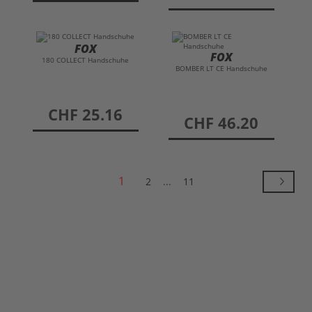
FOX
FOX
180 COLLECT Handschuhe
BOMBER LT CE Handschuhe
preis
CHF 25.16
preis
CHF 46.20
1
2
...
11