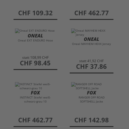
preis
CHF 109.32
preis
CHF 462.77
ONEAL
ONEAL
Oneal EXT ENDURO Hose
Oneal MAYHEM HEXX Jersey
statt
108,99 CHF
statt
41,92 CHF
preis
CHF 98.45
preis
CHF 37.86
FOX
FOX
INSTINCT Stiefel weiß-
RANGER OFF ROAD
schwarz-grau 10
SOFTSHELL Jacke
preis
CHF 462.77
preis
CHF 142.98