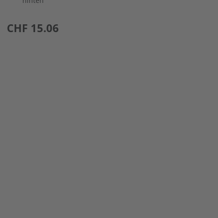
hinten
preis
CHF 15.06