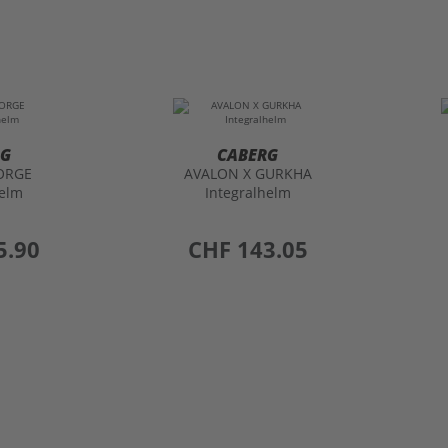
RG
CABERG
ORGE
AVALON X GURKHA
helm
Integralhelm
5.90
preis
CHF 143.05