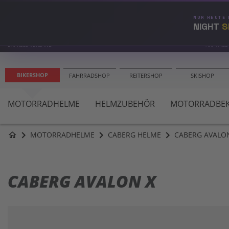
NUR HEUTE
NIGHT
S
EXPRESS VERSAND
100 TAGE
BIKERSHOP
FAHRRADSHOP
REITERSHOP
SKISHOP
MOTORRADHELME
HELMZUBEHÖR
MOTORRADBEK
MOTORRADHELME
CABERG HELME
CABERG AVALO
home
CABERG AVALON X