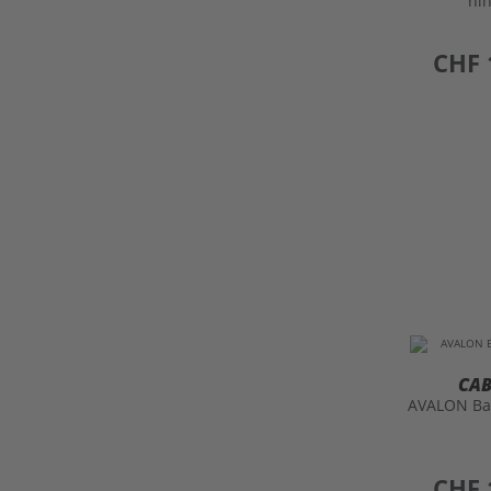
hi
preis
CHF 
CA
AVALON Ba
preis
CHF 