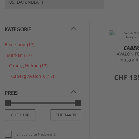
05. DATENBLATT
KATEGORIE
Bikershop
(17)
CABE
AVALON F
Marken
(17)
Integral
Caberg Helme
(17)
preis
CHF 13
Caberg Avalon X
(17)
PREIS
nur rabattierte Produkte
(1)