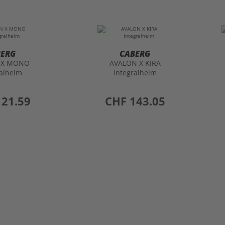
BERG
CABERG
 X MONO
AVALON X KIRA
ralhelm
Integralhelm
121.59
preis
CHF 143.05