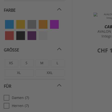
FARBE
CA
AVALON
Integ
preis
CHF 
GRÖSSE
XS
S
M
L
XL
XXL
FÜR
Damen
(7)
Herren
(7)