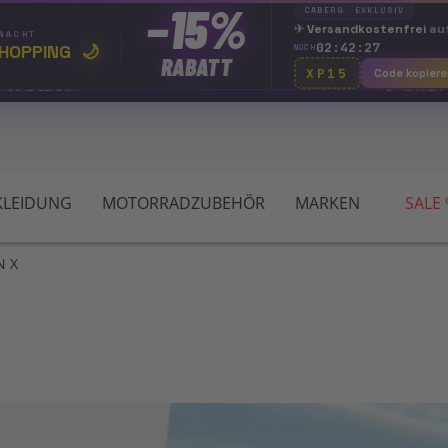
−15%
CABERG · EXKLUSIV
✈
Versandkostenfrei
auf
 NACHT
02:42:26
HOPPING
🌙
NOCH
RABATT
XP15
Code kopiere
 RÜCKGABERECHT
TOP MARKEN
LEIDUNG
MOTORRADZUBEHÖR
MARKEN
SALE
N X