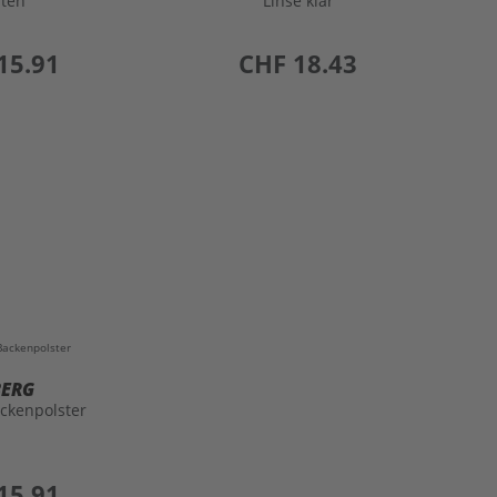
nten
Linse klar
15.91
preis
CHF 18.43
BERG
ckenpolster
15.91