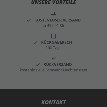
UNSERE VORTEILE
local_shipping
KOSTENLOSER VERSAND
ab 499,01 Sfr.
calendar_today
RÜCKGABERECHT
100 Tage
subdirectory_arrow_left
RÜCKVERSAND
kostenlos aus Schweiz / Liechtenstein
KONTAKT