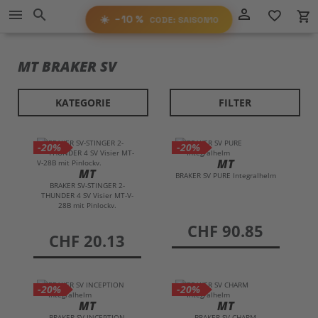
Direkt
−10%
person_outline
menu
search
favorite_border
local_grocery_store
RABATT
zum
AUF ALLES!
☀️
−10 %
CODE: SAISON10
Inhalt
SAISON10
CODE:
MT BRAKER SV
KATEGORIE
FILTER
-20%
-20%
MT
MT
BRAKER SV PURE Integralhelm
BRAKER SV-STINGER 2-
THUNDER 4 SV Visier MT-V-
28B mit Pinlockv.
preis
CHF 90.85
preis
CHF 20.13
-20%
-20%
MT
MT
BRAKER SV INCEPTION
BRAKER SV CHARM