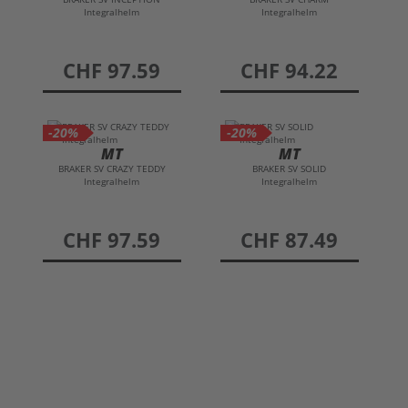
Integralhelm
Integralhelm
preis
CHF 97.59
preis
CHF 94.22
-20%
-20%
MT
MT
BRAKER SV CRAZY TEDDY
BRAKER SV SOLID
Integralhelm
Integralhelm
preis
CHF 97.59
preis
CHF 87.49