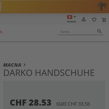
MOTOVLOG
person_outline
favorite_border
local_grocery_store
Schweiz
search
 %
Suchen…
m
MACNA
ang
DARKO HANDSCHUHE
dergalerie
ingen
CHF 28.53
statt
CHF 33.56