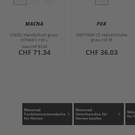
MACNA
FOX
CHIZU Handschuh grau-
DIRTPAW CE Handschuhe
schwarz-rot L
grau-rot M
statt
CHF 83.92
sonderangebot
CHF 71.34
CHF 36.03
Motorrad
Motorrad
Mot
Funktionsunterwäsche
Unterhemden für
für 
für Herren
Herren kaufen