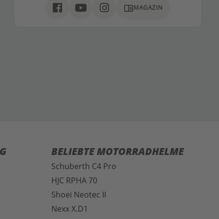
chrome_reader_mode
MAGAZIN
G
BELIEBTE MOTORRADHELME
Schuberth C4 Pro
HJC RPHA 70
Shoei Neotec II
Nexx X.D1