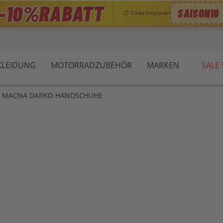
☀️ −10 %
CODE: SAISON10
 RÜCKGABERECHT
TOP MARKEN
LEIDUNG
MOTORRADZUBEHÖR
MARKEN
SALE
MACNA DARKO HANDSCHUHE
Zu
Anf
der
Bil
spr