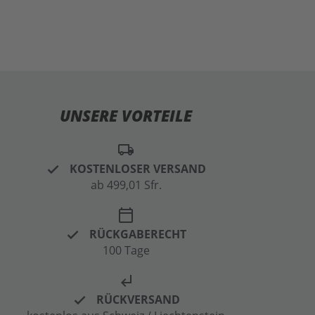
UNSERE VORTEILE
local_shipping
KOSTENLOSER VERSAND
ab 499,01 Sfr.
calendar_today
RÜCKGABERECHT
100 Tage
subdirectory_arrow_left
RÜCKVERSAND