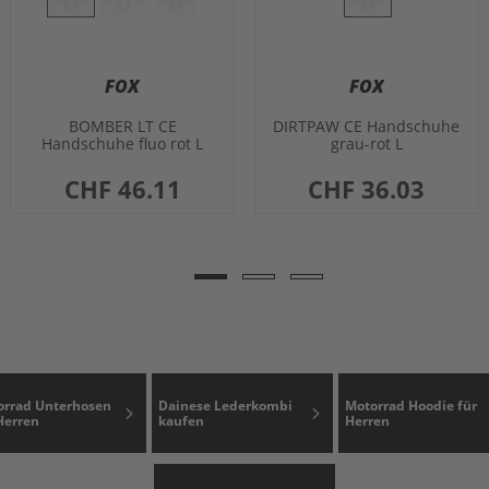
FOX
FOX
BOMBER LT CE
DIRTPAW CE Handschuhe
Handschuhe fluo rot L
grau-rot L
CHF 46.11
CHF 36.03
orrad Unterhosen
Dainese Lederkombi
Motorrad Hoodie für
Herren
kaufen
Herren