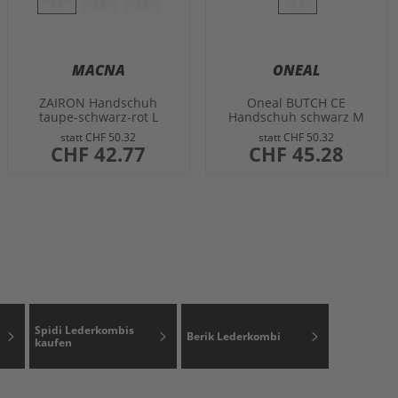
MACNA
ONEAL
ZAIRON Handschuh
Oneal BUTCH CE
taupe-schwarz-rot L
Handschuh schwarz M
statt
CHF 50.32
statt
CHF 50.32
sonderangebot
CHF 42.77
sonderangebot
CHF 45.28
Spidi Lederkombis
Berik Lederkombi
kaufen