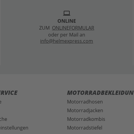
laptop
ONLINE
ZUM
ONLINEFORMULAR
oder per Mail an
info@helmexpress.com
RVICE
MOTORRADBEKLEIDUN
e
Motorradhosen
Motorradjacken
che
Motorradkombis
instellungen
Motorradstiefel