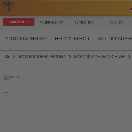
EXPRESS VERSAND
100 TAGE
BIKERSHOP
FAHRRADSHOP
REITERSHOP
SKISHOP
MOTORRADHELME
HELMZUBEHÖR
MOTORRADBEK
MOTORRADBEKLEIDUNG
MOTORRADHANDSCHUHE
home
Zum
Ende
der
Bildergalerie
springen