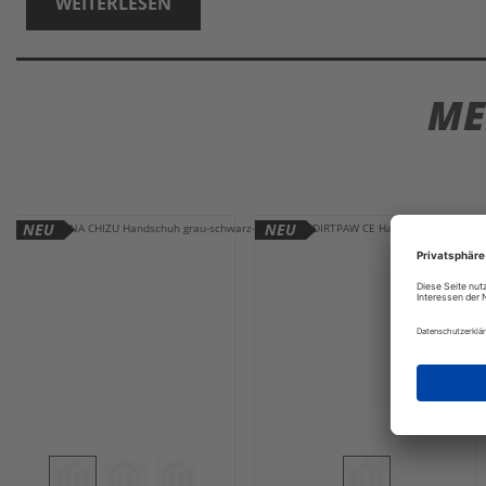
WEITERLESEN
ME
NEU
NEU