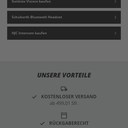
Getönte Visiere kaufen
Schuberth Bluetooth Headset
HJC Intercom kaufen
UNSERE VORTEILE
local_shipping
KOSTENLOSER VERSAND
ab 499,01 Sfr.
calendar_today
RÜCKGABERECHT