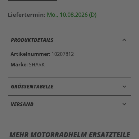
Liefertermin:
Mo., 10.08.2026 (D)
keyboard_arrow_up
PRODUKTDETAILS
Artikelnummer:
10207812
Marke:
SHARK
keyboard_arrow_down
GRÖSSENTABELLE
keyboard_arrow_down
VERSAND
MEHR MOTORRADHELM ERSATZTEILE