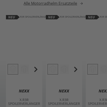
Alle Motorradhelm Ersatzteile
arrow_forward
NEU
NEU
NEU
NEXX
NEXX
NEX
X.R3R
X.R3R
X.R3
SPOILERVERLÄNGER
SPOILERVERLÄNGER
SPOILERVE