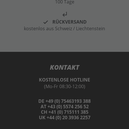
100 Tage
subdirectory_arrow_left
RÜCKVERSAND
kostenlos aus Schweiz / Liechtenstein
KONTAKT
KOSTENLOSE HOTLINE
(Mo-Fr 08:30-12:00)
DE +49 (0) 75463193 388
AT +43 (0) 5574 256 52
CH +41 (0) 715111 385
UK +44 (0) 20 3936 2257