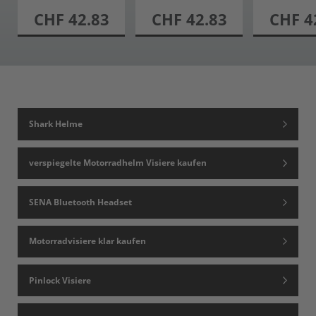
UNG hinten
UNG hinten
UNG hi
CHF 42.83
CHF 42.83
CHF 4
Shark Helme
verspiegelte Motorradhelm Visiere kaufen
SENA Bluetooth Headset
Motorradvisiere klar kaufen
Pinlock Visiere