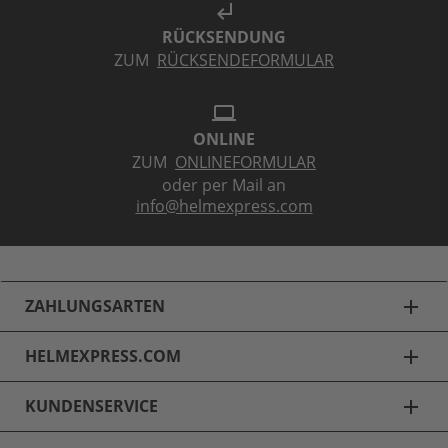
subdirectory_arrow_left
RÜCKSENDUNG
ZUM
RÜCKSENDEFORMULAR
laptop
ONLINE
ZUM
ONLINEFORMULAR
oder per Mail an
info@helmexpress.com
ZAHLUNGSARTEN
add
HELMEXPRESS.COM
add
KUNDENSERVICE
add