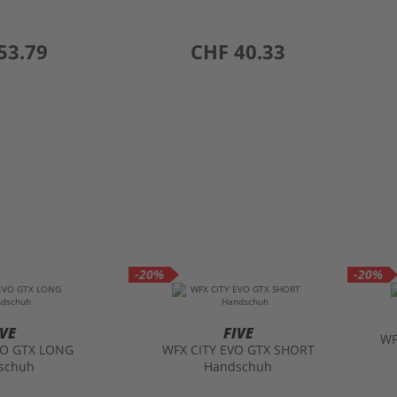
53.79
preis
CHF 40.33
-20%
-20%
IVE
FIVE
WF
VO GTX LONG
WFX CITY EVO GTX SHORT
schuh
Handschuh