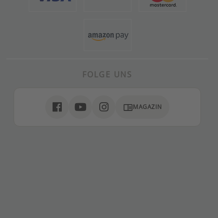
FOLGE UNS
chrome_reader_mode
MAGAZIN