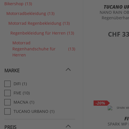
Bikershop
(13)
TUCANO U
NANO RAIN O
Motorradbekleidung
(13)
Regenüberha
Motorrad Regenbekleidung
(13)
preis
CHF 33
Regenbekleidung für Herren
(13)
Motorrad
Regenhandschuhe für
(13)
Herren
MARKE
DIFI
(1)
FIVE
(10)
MACNA
(1)
-20%
TUCANO URBANO
(1)
F
SPARK WP
PREIS