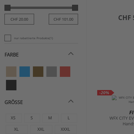
preis
CHF 
nur rabattierte Produkte
(1)
FARBE
-20%
GRÖSSE
F
XS
S
M
L
WFX CITY E
Hand
XL
XXL
XXXL