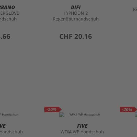
RBANO
DIFI
R
BERGLOVE
TYPHOON 2
ndschuh
Regenüberhandschuh
.66
preis
CHF 20.16
-20%
-20%
IVE
FIVE
 Handschuh
WFX4 WP Handschuh