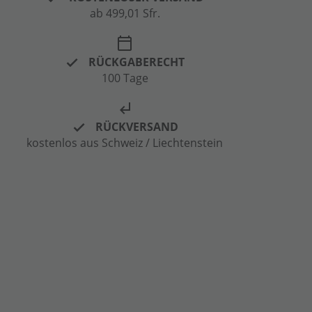
ab 499,01 Sfr.
calendar_today
RÜCKGABERECHT
100 Tage
subdirectory_arrow_left
RÜCKVERSAND
kostenlos aus Schweiz / Liechtenstein