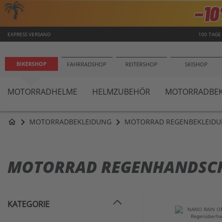
🌴
−1
EXPRESS VERSAND
100 TAGE
BIKERSHOP
FAHRRADSHOP
REITERSHOP
SKISHOP
MOTORRADHELME
HELMZUBEHÖR
MOTORRADBEK
MOTORRADBEKLEIDUNG
MOTORRAD REGENBEKLEID
home
MOTORRAD REGENHANDSCH
KATEGORIE