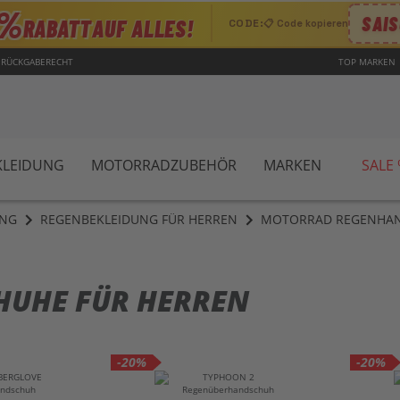
0%
SAIS
RABATT
AUF ALLES!
CODE:
📋 Code kopieren
 RÜCKGABERECHT
TOP MARKEN
LEIDUNG
MOTORRADZUBEHÖR
MARKEN
SALE
UNG
REGENBEKLEIDUNG FÜR HERREN
MOTORRAD REGENHAN
UHE FÜR HERREN
-20%
-20%