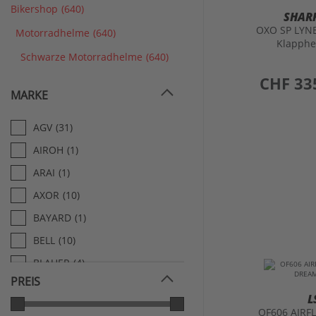
Klapph
Schwarze Motorradhelme
(640)
preis
CHF 33
MARKE
AGV
(31)
AIROH
(1)
ARAI
(1)
AXOR
(10)
BAYARD
(1)
BELL
(10)
BLAUER
(4)
PREIS
CABERG
(62)
L
FOX
(12)
OF606 AIRF
DREAMS
HELIX
(1)