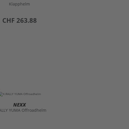
preis
CHF 263.88
NEXX
ALLY YUMA Offroadhelm
preis
CHF 403.93