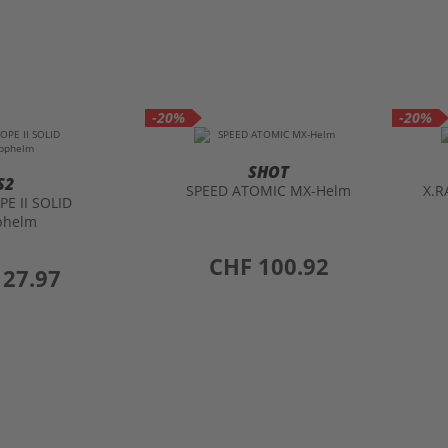
-20%
-20%
SHOT
S2
SPEED ATOMIC MX-Helm
X.R
PE II SOLID
phelm
preis
CHF 100.92
127.97