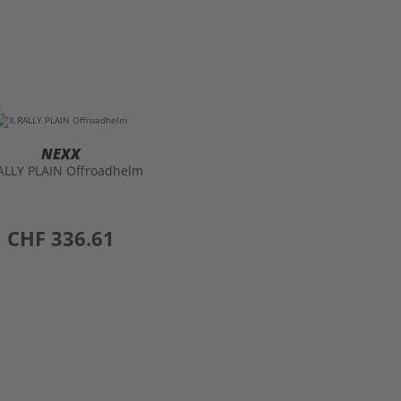
NEXX
ALLY PLAIN Offroadhelm
preis
CHF 336.61