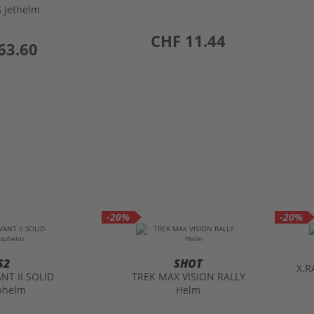
CHF 11.44
63.60
-20%
-20%
S2
SHOT
X.R
NT II SOLID
TREK MAX VISION RALLY
phelm
Helm
242.42
preis
CHF 121.12