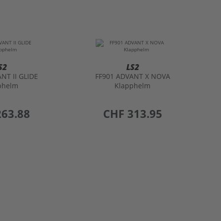
S2
LS2
NT II GLIDE
FF901 ADVANT X NOVA
phelm
Klapphelm
263.88
preis
CHF 313.95
1
2
...
27