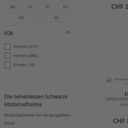
63
65
FÜR
Damen
(571)
Herren
(585)
Kinder
(10)
L
Die beliebtesten Schwarze
OF599 SPITF
Motorradhelme
Jet
Motorradhelme mit verspiegeltem
preis
CHF 
Visier
Motorradhelme in Blau
Integralhelme