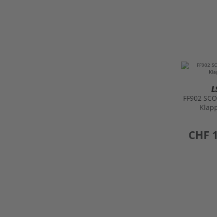
L
FF902 SCO
Klap
preis
CHF 