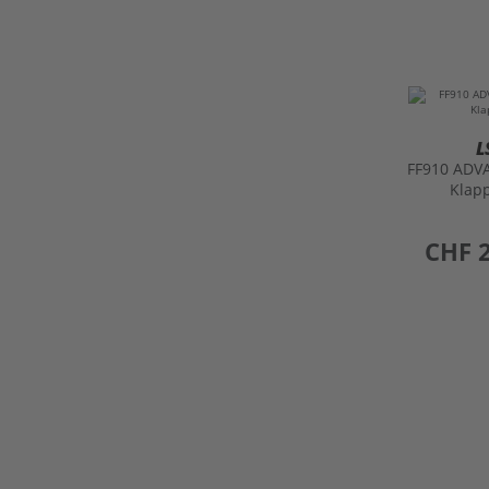
L
FF910 ADVA
Klap
preis
CHF 