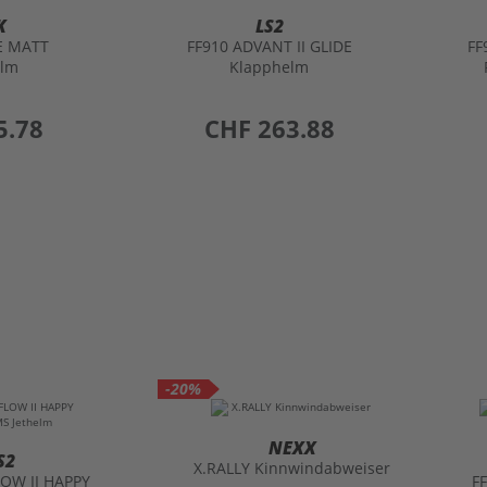
elm
Klapphelm
5.78
preis
CHF 263.88
-20%
NEXX
S2
X.RALLY Kinnwindabweiser
LOW II HAPPY
F
 Jethelm
preis