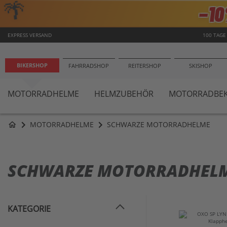
−1
EXPRESS VERSAND
100 TAGE
BIKERSHOP
FAHRRADSHOP
REITERSHOP
SKISHOP
MOTORRADHELME
HELMZUBEHÖR
MOTORRADBEK
MOTORRADHELME
SCHWARZE MOTORRADHELME
home
SCHWARZE MOTORRADHEL
KATEGORIE
Bikershop
(640)
SHAR
OXO SP LYN
Motorradhelme
(640)