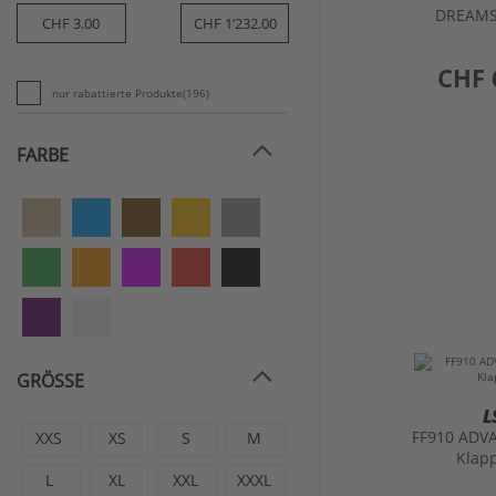
Show More
preis
CHF 
nur rabattierte Produkte
(196)
FARBE
GRÖSSE
L
FF910 ADVA
XXS
XS
S
M
Klap
L
XL
XXL
XXXL
preis
CHF 
3XL
55
57
61