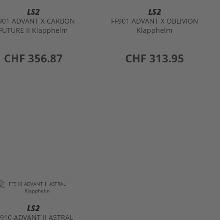
FUTURE II Klapphelm
Klapphelm
preis
CHF 356.87
preis
CHF 313.95
LS2
F910 ADVANT II ASTRAL
Klapphelm