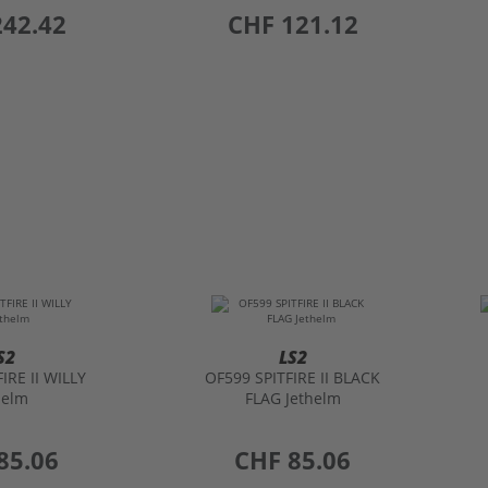
S2
LS2
IRE II WILLY
OF599 SPITFIRE II BLACK
helm
FLAG Jethelm
85.06
preis
CHF 85.06