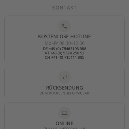
KONTAKT
phone
KOSTENLOSE HOTLINE
Mo–Fr 08:30–12:00
DE +49 (0) 75463193 388
AT +43 (0) 5574 256 52
CH +41 (0) 715111 385
subdirectory_arrow_left
RÜCKSENDUNG
ZUM RÜCKSENDEFORMULAR
laptop
ONLINE
ZUM ONLINEFORMULAR