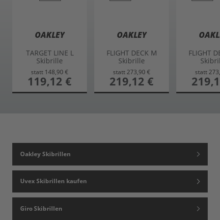
OAKLEY
OAKLEY
OAKL
TARGET LINE L
FLIGHT DECK M
FLIGHT D
Skibrille
Skibrille
Skibri
statt
148,90 €
statt
273,90 €
statt
273
sonderangebot
119,12 €
sonderangebot
219,12 €
sonderang
219,1
Oakley Skibrillen
Uvex Skibrillen kaufen
Giro Skibrillen