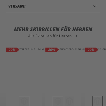
keyboard_arrow_down
VERSAND
MEHR SKIBRILLEN FÜR HERREN
Alle Skibrillen für Herren
arrow_forward
-20%
-20%
-20%