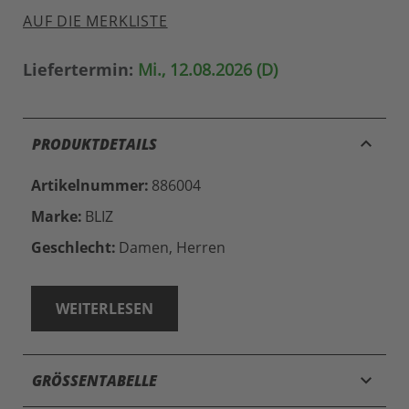
AUF DIE MERKLISTE
Liefertermin:
Mi., 12.08.2026 (D)
keyboard_arrow_up
PRODUKTDETAILS
Artikelnummer:
886004
Marke:
BLIZ
Geschlecht:
Damen, Herren
WEITERLESEN
keyboard_arrow_down
GRÖSSENTABELLE