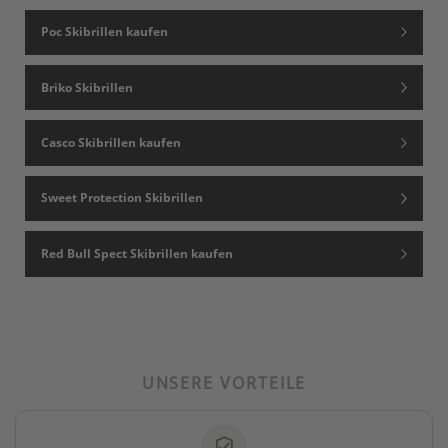
Poc Skibrillen kaufen
Briko Skibrillen
Casco Skibrillen kaufen
Sweet Protection Skibrillen
Red Bull Spect Skibrillen kaufen
UNSERE VORTEILE
verified_user