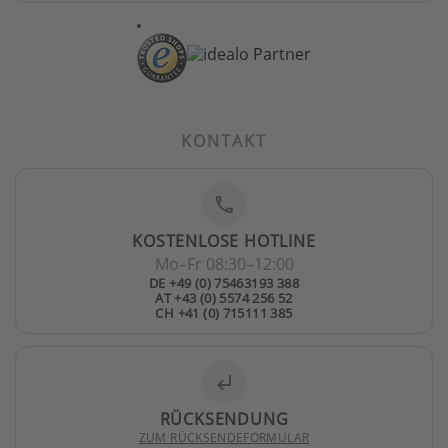
KONTAKT
phone
KOSTENLOSE HOTLINE
Mo–Fr 08:30–12:00
DE +49 (0) 75463193 388
AT +43 (0) 5574 256 52
CH +41 (0) 715111 385
subdirectory_arrow_left
RÜCKSENDUNG
ZUM RÜCKSENDEFORMULAR