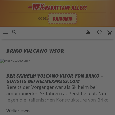
−10%
RABATT
AUF ALLES!
✕
SAISON10
CODE:
Direkt
person_outline
menu
search
favorite_border
local_grocery_store
zum
Inhalt
BRIKO VULCANO VISOR
DER SKIHELM VULCANO VISOR VON BRIKO –
GÜNSTIG BEI HELMEXPRESS.COM
Bereits der Vorgänger war als Skihelm bei
ambitionierten Skifahrern äußerst beliebt. Nun
legen die italienischen Konstrukteure von Briko
mit dem VULCANO Visor nach. Wie der Name
Weiterlesen
schon vermuten lässt, haben die Macher dem