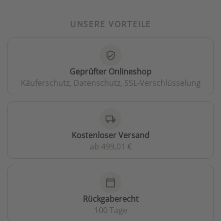
UNSERE VORTEILE
verified_user
Geprüfter Onlineshop
Käuferschutz, Datenschutz, SSL-Verschlüsselung
local_shipping
Kostenloser Versand
ab 499,01 €
calendar_today
Rückgaberecht
100 Tage