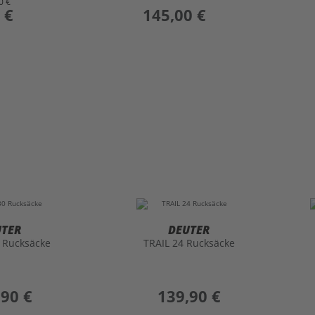
0 €
 €
preis
145,00 €
UTER
DEUTER
0 Rucksäcke
TRAIL 24 Rucksäcke
,90 €
preis
139,90 €