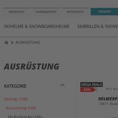
SKISHOP
BIKERSHOP
FAHRRADSHOP
REITERSHOP
SKIHELME & SNOWBOARDHELME
SKIBRILLEN & SNO
AUSRÜSTUNG
home
AUSRÜSTUNG
MEGA DEALS
KATEGORIE
-50%
HELMEXP
Skishop
(168)
DR11 Ruck
Ausrüstung
(168)
Ski Rucksäcke
(136)