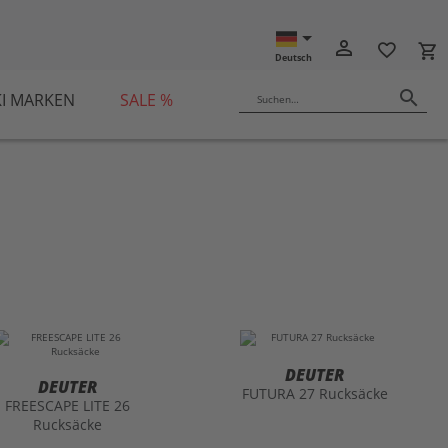
person_outline
favorite_border
local_grocery_store
Deutsch
search
KI MARKEN
SALE %
Suchen…
DEUTER
DEUTER
FUTURA 27 Rucksäcke
FREESCAPE LITE 26
Rucksäcke