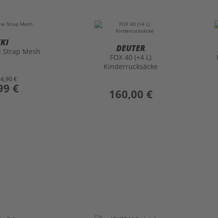
EKI
DEUTER
e Strap Mesh
FOX 40 (+4 L)
Kinderrucksäcke
44,90 €
99 €
preis
160,00 €