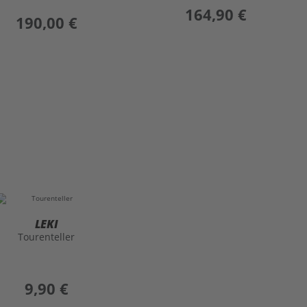
preis
164,90 €
preis
190,00 €
LEKI
Tourenteller
preis
9,90 €