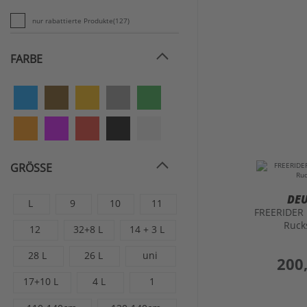
nur rabattierte Produkte
(127)
FARBE
GRÖSSE
DE
L
9
10
11
FREERIDER 
Ruck
12
32+8 L
14 + 3 L
28 L
26 L
uni
preis
200
17+10 L
4 L
1