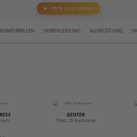
RABATT
−10%
SAISON10
☀️
−10 %
📋 Code kopieren
CODE: SAISON10
WBOARDBRILLEN
SKIBEKLEIDUNG
AUSRÜSTUNG
S
RESS
DEUTER
sack
TRAIL 25 Rucksäcke