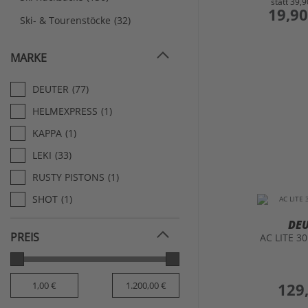
statt
39,9
preis
19,90
Ski- & Tourenstöcke
(32)
MARKE
DEUTER
(77)
HELMEXPRESS
(1)
KAPPA
(1)
LEKI
(33)
RUSTY PISTONS
(1)
SHOT
(1)
DE
PREIS
AC LITE 3
preis
129