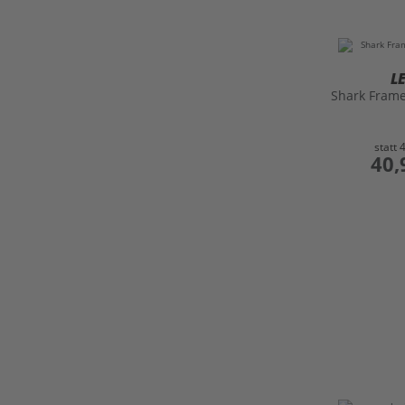
L
Shark Fram
statt
preis
40,