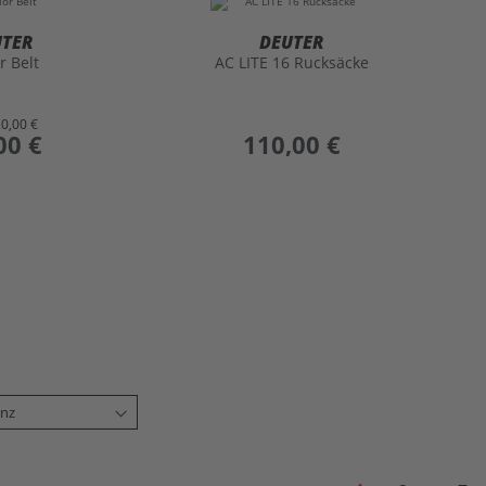
UTER
DEUTER
r Belt
AC LITE 16 Rucksäcke
20,00 €
00 €
preis
110,00 €