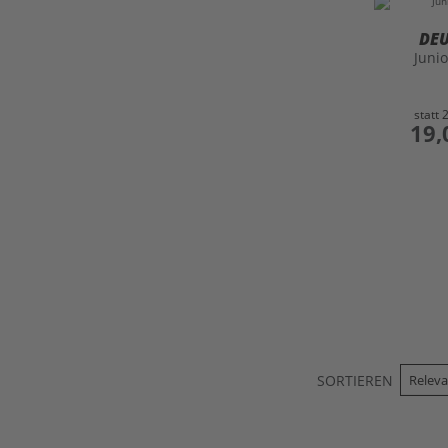
DE
Junio
statt
preis
19,
SORTIEREN