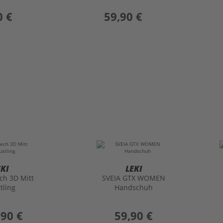
0 €
preis
59,90 €
EKI
LEKI
ch 3D Mitt
SVEIA GTX WOMEN
tling
Handschuh
,90 €
preis
59,90 €