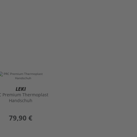
LEKI
C Premium Thermoplast
Handschuh
preis
79,90 €