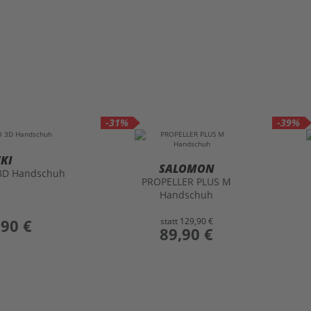
-31%
-39%
EKI
SALOMON
 3D Handschuh
PROPELLER PLUS M
Handschuh
,90 €
statt
129,90 €
preis
89,90 €