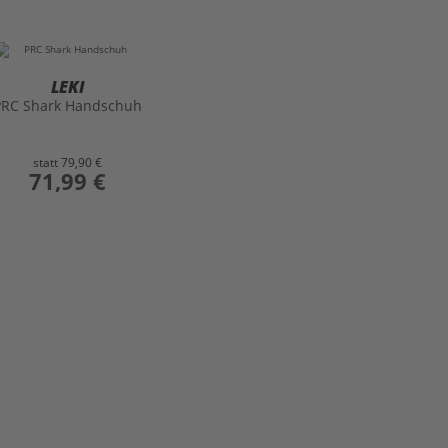
LEKI
PRC Shark Handschuh
statt
79,90 €
preis
71,99 €