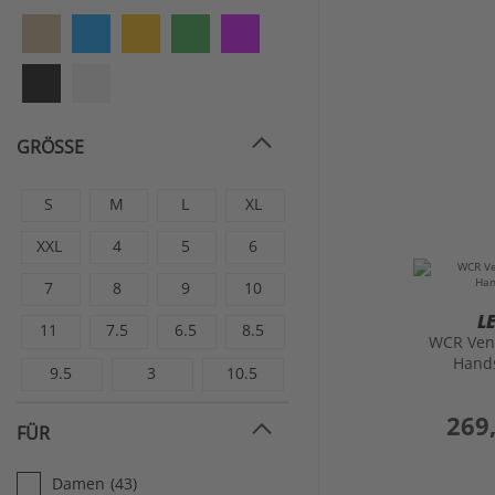
GRÖSSE
S
M
L
XL
XXL
4
5
6
7
8
9
10
L
11
7.5
6.5
8.5
WCR Ven
Hand
9.5
3
10.5
preis
269
FÜR
Damen
(43)