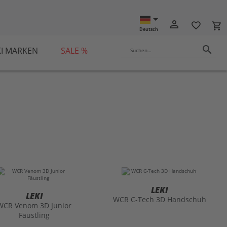
ISON10
person_outline
favorite_border
local_grocery_store
Deutsch
search
KI MARKEN
SALE %
Suchen…
LEKI
LEKI
WCR C-Tech 3D Handschuh
WCR Venom 3D Junior
Fäustling