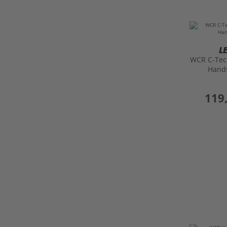
L
WCR C-Tec
Hand
preis
119