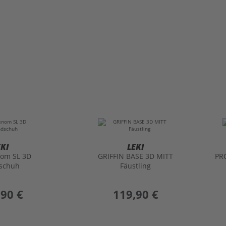
EKI
LEKI
om SL 3D
GRIFFIN BASE 3D MITT
PR
schuh
Fäustling
,90 €
preis
119,90 €