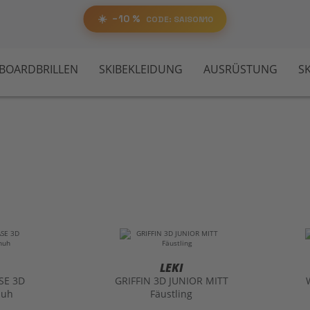
RABATT
%
SA
AUF ALLES!
☀️
−10 %
CODE:
📋 Code kopieren
CODE: SAISON10
WBOARDBRILLEN
SKIBEKLEIDUNG
AUSRÜSTUNG
S
LEKI
SE 3D
GRIFFIN 3D JUNIOR MITT
huh
Fäustling