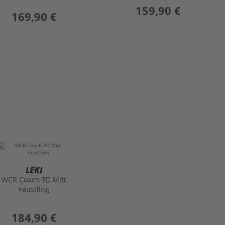
preis
159,90 €
preis
169,90 €
LEKI
WCR Coach 3D Mitt
Fäustling
preis
184,90 €