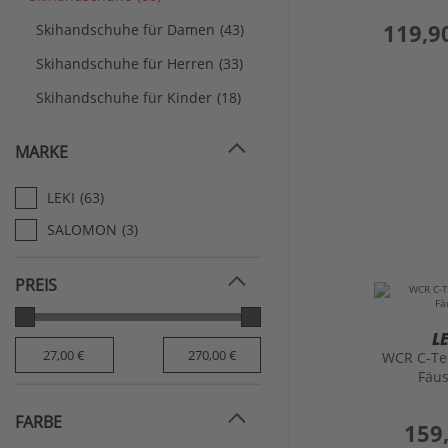
preis
119,9
Skihandschuhe für Damen
(43)
Skihandschuhe für Herren
(33)
Skihandschuhe für Kinder
(18)
MARKE
LEKI
(63)
SALOMON
(3)
PREIS
L
WCR C-Te
Fäus
FARBE
preis
159