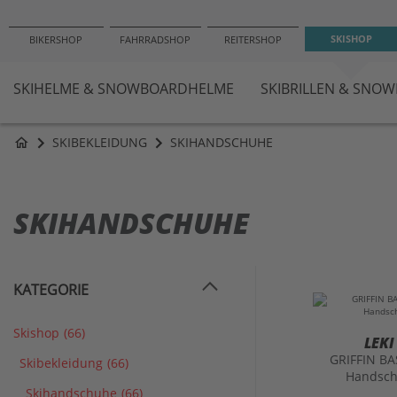
−10
SKISHOP
BIKERSHOP
FAHRRADSHOP
REITERSHOP
SKIHELME & SNOWBOARDHELME
SKIBRILLEN & SNO
SKIBEKLEIDUNG
SKIHANDSCHUHE
home
SKIHANDSCHUHE
KATEGORIE
Skishop
(66)
LEKI
GRIFFIN BA
Skibekleidung
(66)
Handsc
Skihandschuhe
(66)