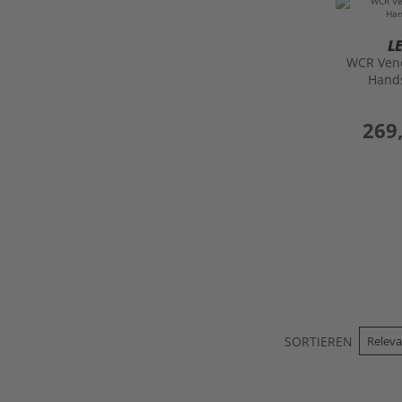
L
WCR Ven
Hand
preis
269
SORTIEREN