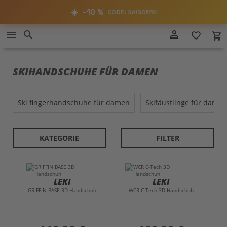
RABATT
−10%
☀️
−10 %
CODE: SAISON10
AUF ALLES!
Direkt
person_outline
menu
search
favorite_border
local_grocery_store
SAISON10
zum
CODE:
Inhalt
SKIHANDSCHUHE FÜR DAMEN
ski fingerhandschuhe für damen
skifäustlinge für damen
KATEGORIE
FILTER
LEKI
LEKI
GRIFFIN BASE 3D Handschuh
WCR C-Tech 3D Handschuh
preis
preis