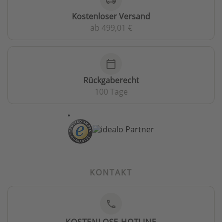
Kostenloser Versand
ab 499,01 €
calendar_today
Rückgaberecht
100 Tage
KONTAKT
phone
KOSTENLOSE HOTLINE