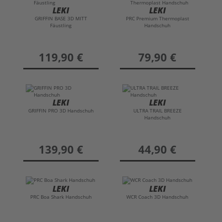
LEKI
LEKI
GRIFFIN BASE 3D MITT
PRC Premium Thermoplast
Fäustling
Handschuh
preis
119,90 €
preis
79,90 €
LEKI
LEKI
GRIFFIN PRO 3D Handschuh
ULTRA TRAIL BREEZE
Handschuh
preis
139,90 €
preis
44,90 €
LEKI
LEKI
PRC Boa Shark Handschuh
WCR Coach 3D Handschuh