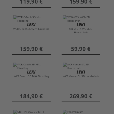
119,90 €
159,90 €
LEKI
LEKI
WCR C-Tech 3D Mitt Fäustling
SVEIA GTX WOMEN
Handschuh
preis
159,90 €
preis
59,90 €
LEKI
LEKI
WCR Coach 3D Mitt Fäustling
WCR Venom SL 3D Handschuh
preis
184,90 €
preis
269,90 €