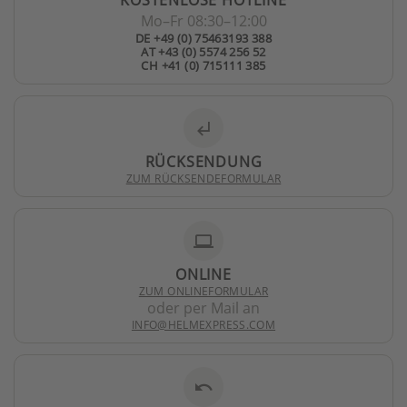
Mo–Fr 08:30–12:00
DE +49 (0) 75463193 388
AT +43 (0) 5574 256 52
CH +41 (0) 715111 385
subdirectory_arrow_left
RÜCKSENDUNG
ZUM RÜCKSENDEFORMULAR
laptop
ONLINE
ZUM ONLINEFORMULAR
oder per Mail an
INFO@HELMEXPRESS.COM
undo