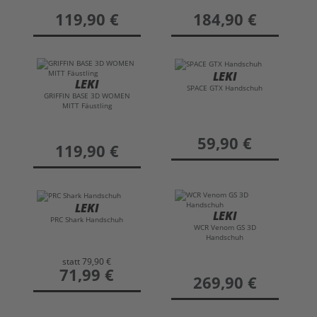
preis
119,90 €
preis
184,90 €
LEKI
LEKI
SPACE GTX Handschuh
GRIFFIN BASE 3D WOMEN
MITT Fäustling
preis
59,90 €
preis
119,90 €
LEKI
LEKI
PRC Shark Handschuh
WCR Venom GS 3D
Handschuh
statt
79,90 €
preis
71,99 €
preis
269,90 €