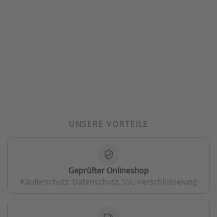
UNSERE VORTEILE
verified_user
Geprüfter Onlineshop
Käuferschutz, Datenschutz, SSL-Verschlüsselung
local_shipping