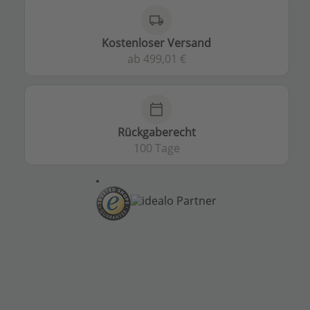
local_shipping
Kostenloser Versand
ab 499,01 €
calendar_today
Rückgaberecht
100 Tage