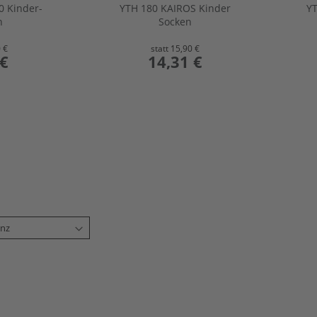
0 Kinder-
YTH 180 KAIROS Kinder
YT
n
Socken
 €
statt
15,90 €
 €
preis
14,31 €