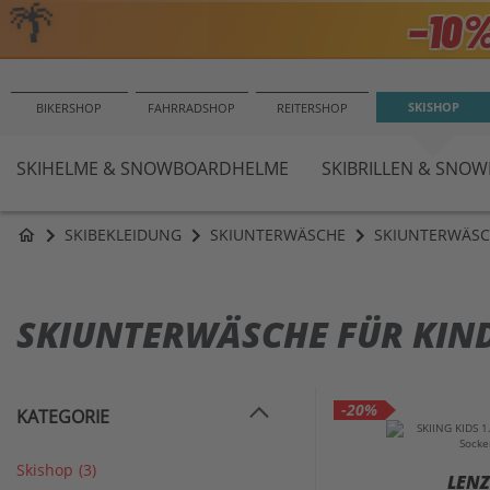
🌴
−10
SKISHOP
BIKERSHOP
FAHRRADSHOP
REITERSHOP
SKIHELME & SNOWBOARDHELME
SKIBRILLEN & SNO
SKIBEKLEIDUNG
SKIUNTERWÄSCHE
SKIUNTERWÄSC
home
SKIUNTERWÄSCHE FÜR KIN
-20%
KATEGORIE
Skishop
(3)
LENZ