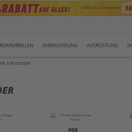
RABATT
%
SA
AUF ALLES!
CODE:
📋 Code kopieren
WBOARDBRILLEN
SKIBEKLEIDUNG
AUSRÜSTUNG
S
HE FÜR KINDER
DER
FOX