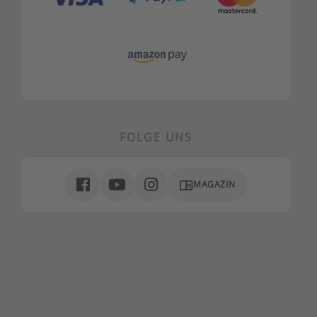
FOLGE UNS
chrome_reader_mode
MAGAZIN