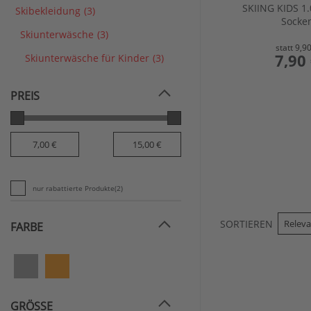
SKIING KIDS 1.
Skibekleidung
(3)
Socke
Skiunterwäsche
(3)
statt
9,90
preis
7,90
Skiunterwäsche für Kinder
(3)
PREIS
nur rabattierte Produkte
(2)
SORTIEREN
FARBE
GRÖSSE