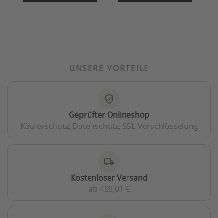
UNSERE VORTEILE
verified_user
Geprüfter Onlineshop
Käuferschutz, Datenschutz, SSL-Verschlüsselung
local_shipping
Kostenloser Versand
ab 499,01 €