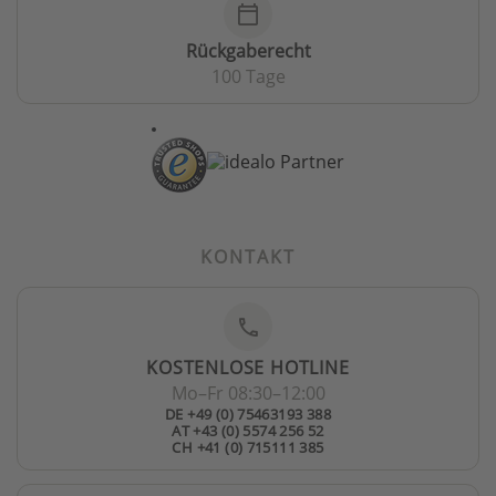
calendar_today
Rückgaberecht
100 Tage
KONTAKT
phone
KOSTENLOSE HOTLINE
Mo–Fr 08:30–12:00
DE +49 (0) 75463193 388
AT +43 (0) 5574 256 52
CH +41 (0) 715111 385