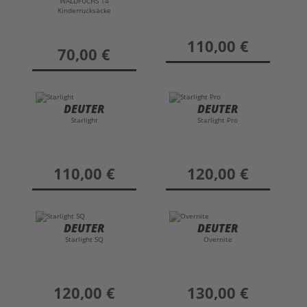
WALDFUCHS 14
Kinderrucksäcke
preis
110,00 €
preis
70,00 €
DEUTER
DEUTER
Starlight
Starlight Pro
preis
110,00 €
preis
120,00 €
DEUTER
DEUTER
Starlight SQ
Overnite
preis
120,00 €
preis
130,00 €