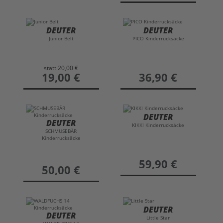
DEUTER
DEUTER
Junior Belt
PICO Kinderrucksäcke
statt
20,00 €
preis
19,00 €
preis
36,90 €
DEUTER
DEUTER
KIKKI Kinderrucksäcke
SCHMUSEBÄR
Kinderrucksäcke
preis
59,90 €
preis
50,00 €
DEUTER
DEUTER
Little Star