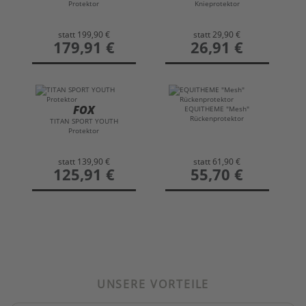
Protektor
Knieprotektor
statt
199,90 €
statt
29,90 €
preis
179,91 €
preis
26,91 €
FOX
EQUITHEME "Mesh"
Rückenprotektor
TITAN SPORT YOUTH
Protektor
statt
139,90 €
statt
61,90 €
preis
125,91 €
preis
55,70 €
UNSERE VORTEILE