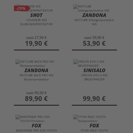
-29%
SHOT
ZANDONA
COUDIERE KID
NETCUBE Ellbogenprotektor
ELLBOGENPROTEKTOR
KID
statt
27,90 €
statt
59,90 €
preis
19,90 €
preis
53,90 €
ZANDONA
SINISALO
NETCUBE BACK PRO KID
ZIRCON EVO II KID
Rückenprotkektor
BRUSTPANZER
statt
99,90 €
preis
89,90 €
preis
99,90 €
FOX
FOX
BASEFRAME PRO D30 YOUTH
TITAN RACE YOUTH