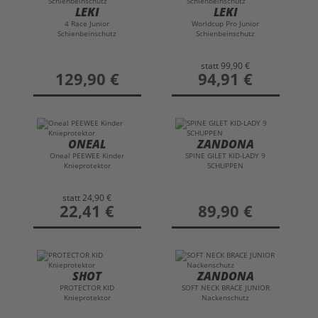
LEKI
LEKI
4 Race Junior
Worldcup Pro Junior
Schienbeinschutz
Schienbeinschutz
statt
99,90 €
preis
129,90 €
preis
94,91 €
ONEAL
ZANDONA
Oneal PEEWEE Kinder
SPINE GILET KID-LADY 9
Knieprotektor
SCHUPPEN
statt
24,90 €
preis
22,41 €
preis
89,90 €
SHOT
ZANDONA
PROTECTOR KID
SOFT NECK BRACE JUNIOR
Knieprotektor
Nackenschutz