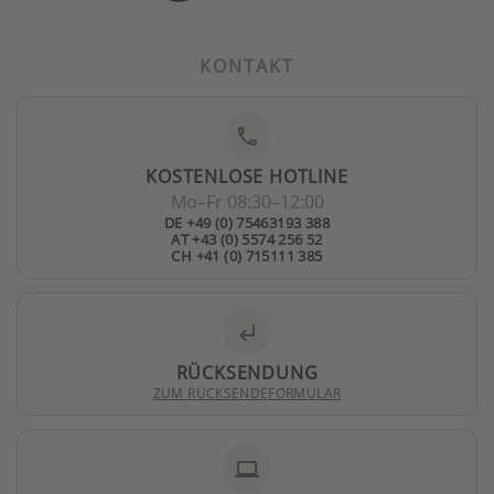
KONTAKT
phone
KOSTENLOSE HOTLINE
Mo–Fr 08:30–12:00
DE +49 (0) 75463193 388
AT +43 (0) 5574 256 52
CH +41 (0) 715111 385
subdirectory_arrow_left
RÜCKSENDUNG
ZUM RÜCKSENDEFORMULAR
laptop