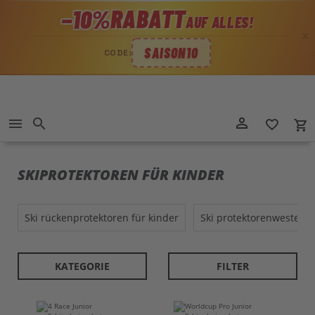
RABATT
−10%
AUF ALLES!
✕
SAISON10
CODE:
Direkt
person_outline
menu
search
favorite_border
local_grocery_store
zum
Inhalt
SKIPROTEKTOREN FÜR KINDER
ski rückenprotektoren für kinder
ski protektorenweste fü
KATEGORIE
FILTER