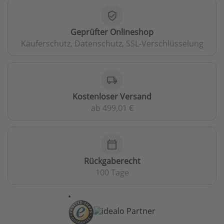
verified_user
Geprüfter Onlineshop
Käuferschutz, Datenschutz, SSL-Verschlüsselung
local_shipping
Kostenloser Versand
ab 499,01 €
calendar_today
Rückgaberecht
100 Tage