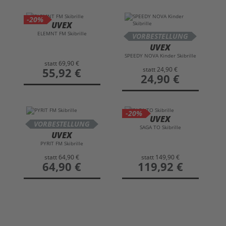
-20%
UVEX
ELEMNT FM Skibrille
VORBESTELLUNG
UVEX
SPEEDY NOVA Kinder Skibrille
statt
69,90 €
statt
24,90 €
preis
55,92 €
preis
24,90 €
-20%
UVEX
VORBESTELLUNG
SAGA TO Skibrille
UVEX
PYRIT FM Skibrille
statt
64,90 €
statt
149,90 €
preis
64,90 €
preis
119,92 €