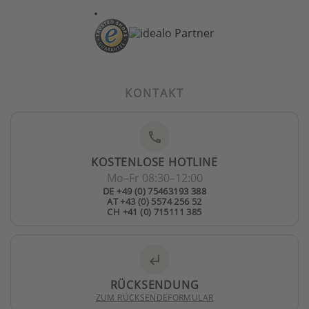
KONTAKT
phone
KOSTENLOSE HOTLINE
Mo–Fr 08:30–12:00
DE +49 (0) 75463193 388
AT +43 (0) 5574 256 52
CH +41 (0) 715111 385
subdirectory_arrow_left
RÜCKSENDUNG
ZUM RÜCKSENDEFORMULAR