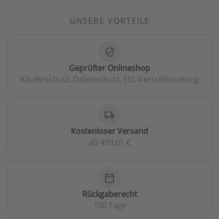
UNSERE VORTEILE
verified_user
Geprüfter Onlineshop
Käuferschutz, Datenschutz, SSL-Verschlüsselung
local_shipping
Kostenloser Versand
ab 499,01 €
calendar_today
Rückgaberecht
100 Tage