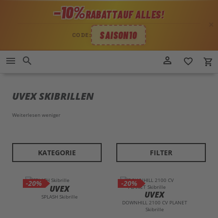
−10%
RABATT
AUF ALLES!
✕
SAISON10
CODE:
Direkt
person_outline
menu
search
favorite_border
local_grocery_store
zum
Inhalt
UVEX SKIBRILLEN
Weiterlesen
weniger
KATEGORIE
FILTER
-20%
-20%
UVEX
UVEX
SPLASH Skibrille
DOWNHILL 2100 CV PLANET
Skibrille