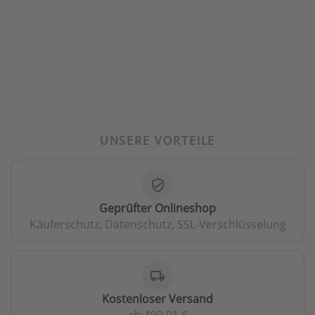
UNSERE VORTEILE
verified_user
Geprüfter Onlineshop
Käuferschutz, Datenschutz, SSL-Verschlüsselung
local_shipping
Kostenloser Versand
ab 499,01 €