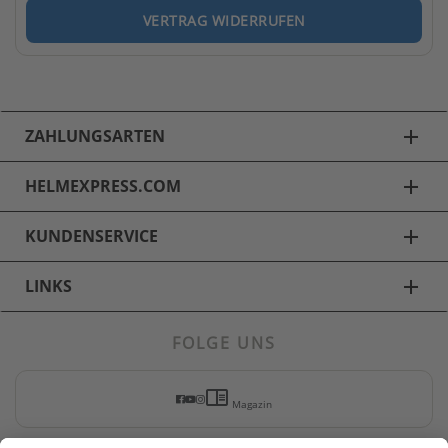
VERTRAG WIDERRUFEN
ZAHLUNGSARTEN
add
HELMEXPRESS.COM
add
KUNDENSERVICE
add
LINKS
add
FOLGE UNS
Skihelme
chrome_reader_mode
Alpina Skihelme
Magazin
Uvex Skihelme