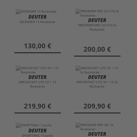
DEUTER
DEUTER
ASCENDER 13 Rucksäcke
FREERIDER PRO 32+(10) SL
Rucksäcke
preis
130,00 €
preis
200,00 €
DEUTER
DEUTER
AIRCONTACT LITE 50 + 10
AIRCONTACT LITE 35 + 10 SL
Rucksäcke
Rucksäcke
preis
219,90 €
preis
209,90 €
DEUTER
DEUTER
SHORTTRAIL I Tasche