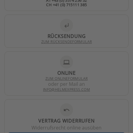
AT +43 (0) 5574 256 52
CH +41 (0) 715111 385
subdirectory_arrow_left
RÜCKSENDUNG
ZUM RÜCKSENDEFORMULAR
laptop
ONLINE
ZUM ONLINEFORMULAR
oder per Mail an
INFO@HELMEXPRESS.COM
undo
VERTRAG WIDERRUFEN
Widerrufsrecht online ausüben