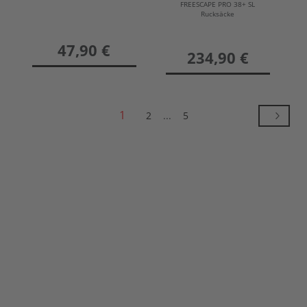
FREESCAPE PRO 38+ SL
Rucksäcke
preis
47,90 €
preis
234,90 €
1
2
...
5