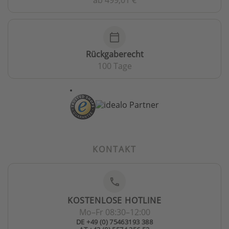
calendar_today
Rückgaberecht
100 Tage
KONTAKT
phone
KOSTENLOSE HOTLINE
Mo–Fr 08:30–12:00
DE +49 (0) 75463193 388