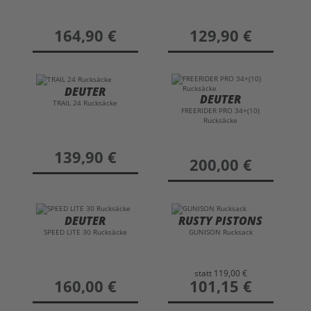
preis
164,90 €
preis
129,90 €
DEUTER
DEUTER
TRAIL 24 Rucksäcke
FREERIDER PRO 34+(10)
Rucksäcke
preis
139,90 €
preis
200,00 €
DEUTER
RUSTY PISTONS
SPEED LITE 30 Rucksäcke
GUNISON Rucksack
statt
119,00 €
preis
160,00 €
preis
101,15 €