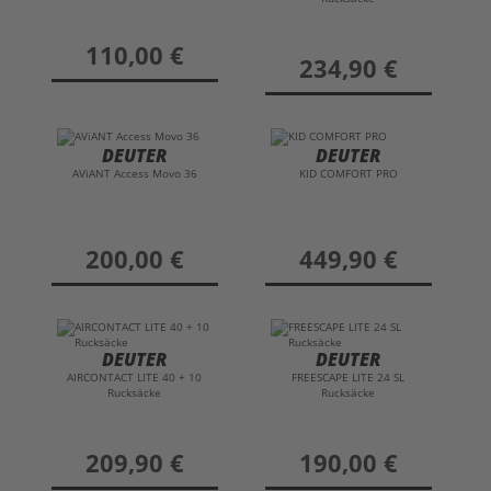
preis
110,00 €
preis
234,90 €
DEUTER
DEUTER
AViANT Access Movo 36
KID COMFORT PRO
preis
200,00 €
preis
449,90 €
DEUTER
DEUTER
AIRCONTACT LITE 40 + 10
FREESCAPE LITE 24 SL
Rucksäcke
Rucksäcke
preis
209,90 €
preis
190,00 €