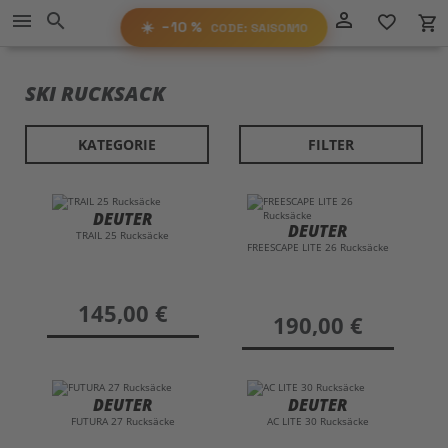
Direkt
−10%
person_outline
menu
search
favorite_border
local_grocery_store
RABATT
zum
AUF ALLES!
☀️
−10 %
CODE: SAISON10
Inhalt
SAISON10
CODE:
SKI RUCKSACK
KATEGORIE
FILTER
DEUTER
DEUTER
TRAIL 25 Rucksäcke
FREESCAPE LITE 26 Rucksäcke
preis
145,00 €
preis
190,00 €
DEUTER
DEUTER
FUTURA 27 Rucksäcke
AC LITE 30 Rucksäcke