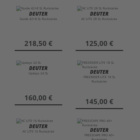
DEUTER
DEUTER
Guide 42+8 SL Rucksäcke
AC LITE 28 SL Rucksäcke
preis
218,50 €
preis
125,00 €
DEUTER
DEUTER
Updays 24 SL
FREERIDER LITE 18 SL
Rucksäcke
preis
160,00 €
preis
145,00 €
DEUTER
DEUTER
AC LITE 16 Rucksäcke
FREESCAPE PRO 40+
Rucksäcke