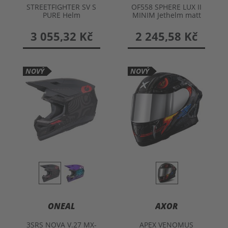
STREETFIGHTER SV S
OF558 SPHERE LUX II
PURE Helm
MINIM Jethelm matt
schwarz-rot S
3 055,32 Kč
2 245,58 Kč
NOVÝ
NOVÝ
ONEAL
AXOR
3SRS NOVA V.27 MX-
APEX VENOMUS