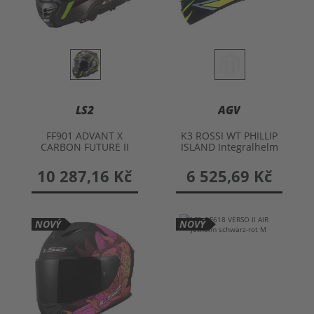
LS2
AGV
FF901 ADVANT X
K3 ROSSI WT PHILLIP
CARBON FUTURE II
ISLAND Integralhelm
Klapphelm
gelb-schwarz L
10 287,16 Kč
6 525,69 Kč
NOVÝ
NOVÝ