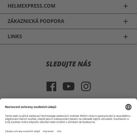
NOVÝ
NOVÝ
AGV
LS2
STREETMODULAR
OF606 AIRFLOW II
LEDRO Klapphelm
HAPPY DREAMS
schwarz-rot L
Jethelm schwarz 3XL
7 617,30 Kč
1 833,19 Kč
NOVÝ
NOVÝ