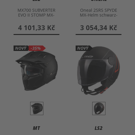
MX700 SUBVERTER
Oneal 2SRS SPYDE
EVO II STOMP MX-
MX-Helm schwarz-
Helm
grau-neon gelb S
4 101,33 Kč
3 054,34 Kč
NOVÝ
-35%
NOVÝ
MT
LS2