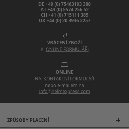
NOVÝ
NOVÝ
HXP
SENA
EDITION APEX
PHANTOM ANC
SMART Integralhelm
Integralhelm
+ Spiegelvisier
6 304,70 Kč
15 015,80 Kč