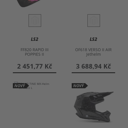
LS2
LS2
FF820 RAPID III
OF618 VERSO II AIR
POPPIES II
Jethelm
Integralhelm
2 451,77 Kč
3 688,94 Kč
NOVÝ
NOVÝ