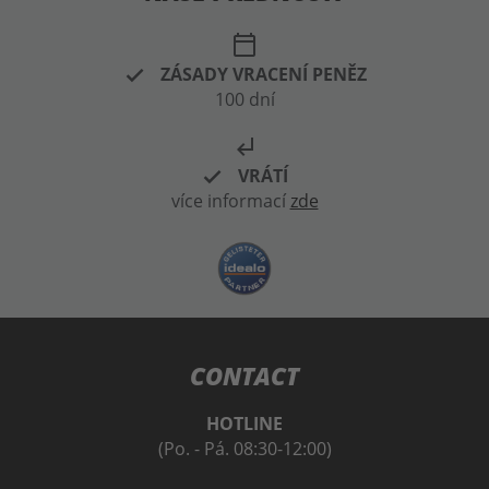
NOVÝ
NOVÝ
HXP
HXP
EDITION APEX
EDITION APEX
SMART Integralhelm
SMART Integralhelm
+ Spiegelvisier
+ Spiegelvisier
6 304,70 Kč
6 304,70 Kč