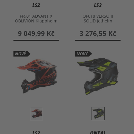
LS2
LS2
FF901 ADVANT X
OF618 VERSO II
OBLIVION Klapphelm
SOLID Jethelm
9 049,99 Kč
3 276,55 Kč
NOVÝ
NOVÝ
LS2
ONEAL