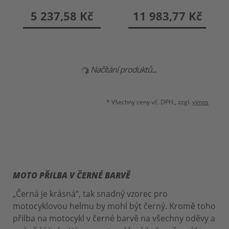
schwarz-fluo gelb XL
5 237,58 Kč
11 983,77 Kč
NOVÝ
NOVÝ
AGV
ONEAL
STREETMODULAR
Oneal CHALLANGER
LEDRO Klapphelm
WARHAWK
matt schwarz-
Integralhelm matt